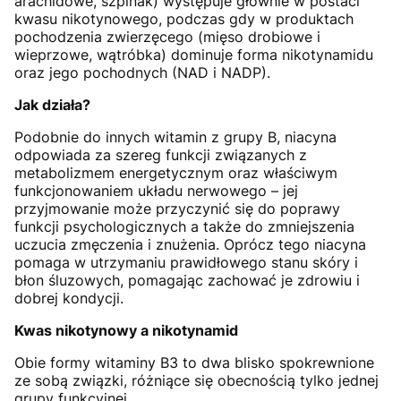
arachidowe, szpinak) występuje głównie w postaci
kwasu nikotynowego, podczas gdy w produktach
pochodzenia zwierzęcego (mięso drobiowe i
wieprzowe, wątróbka) dominuje forma nikotynamidu
oraz jego pochodnych (NAD i NADP).
Jak działa?
Podobnie do innych witamin z grupy B, niacyna
odpowiada za szereg funkcji związanych z
metabolizmem energetycznym oraz właściwym
funkcjonowaniem układu nerwowego – jej
przyjmowanie może przyczynić się do poprawy
funkcji psychologicznych a także do zmniejszenia
uczucia zmęczenia i znużenia. Oprócz tego niacyna
pomaga w utrzymaniu prawidłowego stanu skóry i
błon śluzowych, pomagając zachować je zdrowiu i
dobrej kondycji.
Kwas nikotynowy a nikotynamid
Obie formy witaminy B3 to dwa blisko spokrewnione
ze sobą związki, różniące się obecnością tylko jednej
grupy funkcyjnej.