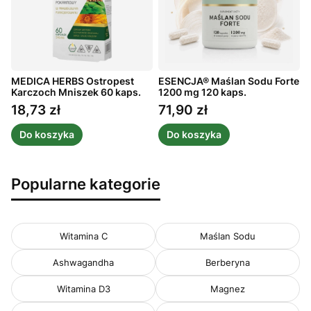
MEDICA HERBS Ostropest
ESENCJA® Maślan Sodu Forte
A
ż
Karczoch Mniszek 60 kaps.
1200 mg 120 kaps.
m
1
18,73 zł
71,90 zł
Cena
Cena
Do koszyka
Do koszyka
Popularne kategorie
Witamina C
Maślan Sodu
Ashwagandha
Berberyna
Witamina D3
Magnez