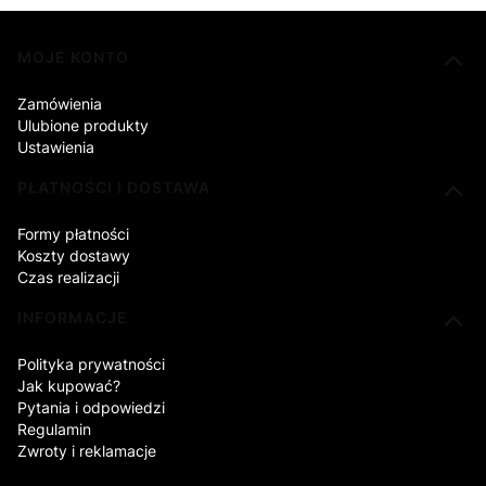
Linki w stopce
MOJE KONTO
Zamówienia
Ulubione produkty
Ustawienia
PŁATNOŚCI I DOSTAWA
Formy płatności
Koszty dostawy
Czas realizacji
INFORMACJE
Polityka prywatności
Jak kupować?
Pytania i odpowiedzi
Regulamin
Zwroty i reklamacje