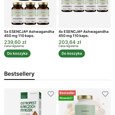
5x ESENCJA® Ashwagandha
4x ESENCJA® Ashwagandha
450 mg 110 kaps.
450 mg 110 kaps.
4
239,60 zł
203,64 zł
Cena promocyjna
Cena promocyjna
C
Cena regularna:
Cena regularna:
C
Do koszyka
Do koszyka
Bestsellery
Bestseller
Nowość!