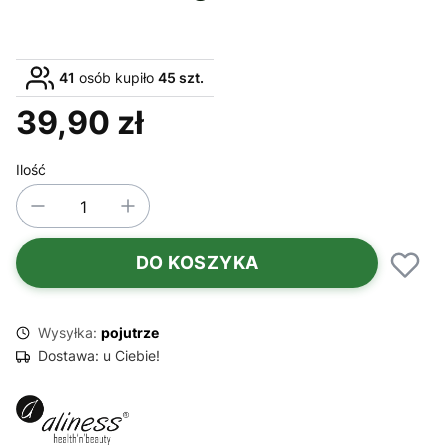
41
osób kupiło
45 szt.
39,90 zł
Cena
Ilość
DO KOSZYKA
Wysyłka:
pojutrze
Dostawa:
u Ciebie!