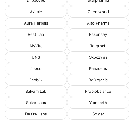
Dr Jacobs
Starpharma
Avitale
Chemworld
Aura Herbals
Alto Pharma
Best Lab
Essensey
MyVita
Targroch
UNS
Skoczylas
Liposol
Panaseus
Ecoblik
BeOrganic
Salvum Lab
Probiobalance
Solve Labs
Yumearth
Desire Labs
Solgar