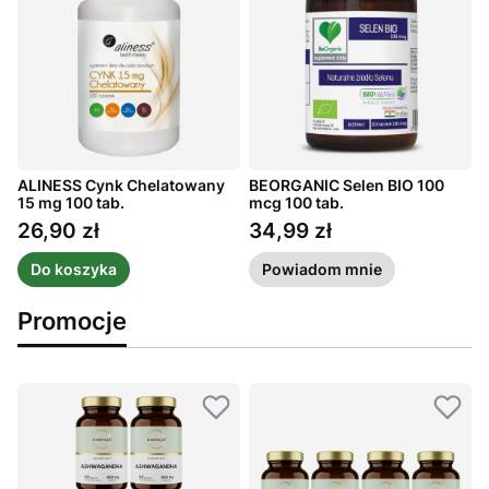
W
ALINESS Cynk Chelatowany
BEORGANIC Selen BIO 100
A
15 mg 100 tab.
mcg 100 tab.
P
26,90 zł
34,99 zł
Cena
Cena
Do koszyka
Powiadom mnie
Promocje