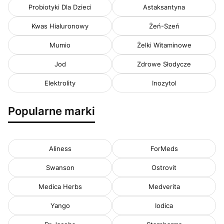
Probiotyki Dla Dzieci
Astaksantyna
Kwas Hialuronowy
Żeń-Szeń
Mumio
Żelki Witaminowe
Jod
Zdrowe Słodycze
Elektrolity
Inozytol
Popularne marki
Aliness
ForMeds
Swanson
Ostrovit
Medica Herbs
Medverita
Yango
Iodica