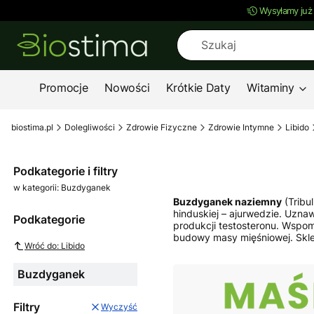
Wysyłamy już
Promocje
Nowości
Krótkie Daty
Witaminy
biostima.pl
Dolegliwości
Zdrowie Fizyczne
Zdrowie Intymne
Libido
Podkategorie i filtry
w kategorii: Buzdyganek
Buzdyganek naziemny
(Tribu
hinduskiej – ajurwedzie. Uzna
Podkategorie
produkcji testosteronu. Wsp
budowy masy mięśniowej. Skle
Wróć do: Libido
Buzdyganek
Filtry
Wyczyść