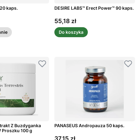
20 kaps.
DESIRE LABS™ Erect Power™ 90 kaps.
55,18 zł
Cena
nie
Do koszyka
trakt Z Buzdyganka
PANASEUS Andropauza 50 kaps.
 Proszku 100 g
37,15 zł
Cena