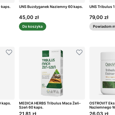
 kaps.
UNS Buzdyganek Naziemny 60 kaps.
UNS Tribulus 1
45,00 zł
79,00 zł
Cena
Cena
Do koszyka
Powiadom m
 kaps.
MEDICA HERBS Tribulus Maca Żeń-
OSTROVIT Eks
Szeń 60 kaps.
Naziemnego W
21,81 zł
26,03 zł
Cena
Cena