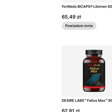
ForMeds BICAPS® Libimen 60
65,49 zł
Cena
Powiadom mnie
DESIRE LABS™ Fallus Max™ 90
62,81 zł
Cena