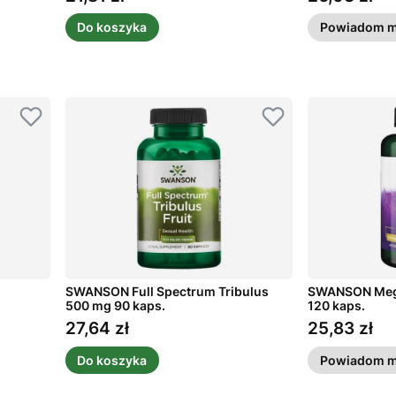
Do koszyka
Powiadom m
d
SWANSON Full Spectrum Tribulus
SWANSON Mega
500 mg 90 kaps.
120 kaps.
27,64 zł
25,83 zł
Cena
Cena
Do koszyka
Powiadom m