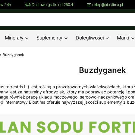
 w 24h
Dostawa gratis od 250zł
sklep@biostima.pl
Minerały
Suplementy
Dolegliwości
Marki
Buzdyganek
Buzdyganek
lus terrestris L.) jest rośliną o prozdrowotnych właściwościach, któ
wany jest za naturalny afrodyzjak, który ma poprawiać potencję i 
omaga również pracę układu moczowego, sercowo-naczyniowego ora
p internetowy Biostima oferuje najwyższej jakości suplementy z b