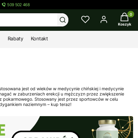
509 502 468
Twój kos
Wyczyść
Szukaj
Koszyk
Rabaty
Kontakt
ra stosowana jest od wieków w medycynie chińskiej i medycynie
pomagać w zaburzeniach erekcji u mężczyzn przez zwiększenie
z pokarmowego. Stosowany jest przez sportowców w celu
uzdygankiem naziemnym – kup teraz!