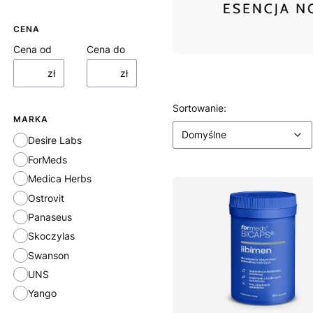
CENA
Cena od
Cena do
zł
zł
Lista produktów
Domyślne
Sortowanie:
MARKA
Domyślne
Marka
Desire Labs
ForMeds
Medica Herbs
Ostrovit
Panaseus
Skoczylas
Swanson
UNS
Yango