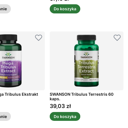
nie
Do koszyka
 Tribulus Ekstrakt
SWANSON Tribulus Terrestris 60
kaps.
39,03 zł
Cena
nie
Do koszyka