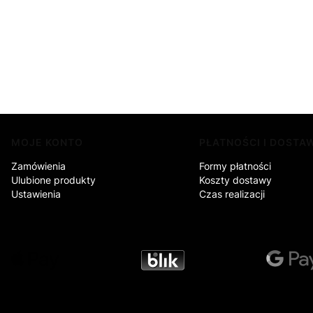
Linki w stopce
MOJE KONTO
PŁATNOŚCI I DOSTA
Zamówienia
Formy płatności
Ulubione produkty
Koszty dostawy
Ustawienia
Czas realizacji