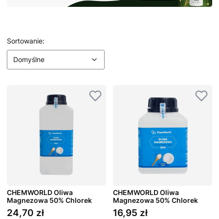
Lista produktów
Domyślne
Sortowanie:
Domyślne
CHEMWORLD Oliwa
CHEMWORLD Oliwa
Magnezowa 50% Chlorek
Magnezowa 50% Chlorek
1000 ml
500 ml
24,70 zł
16,95 zł
Cena
Cena