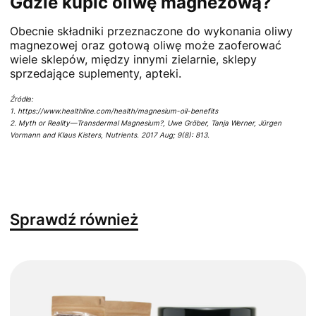
Gdzie kupić oliwę magnezową?
Obecnie składniki przeznaczone do wykonania oliwy
magnezowej oraz gotową oliwę może zaoferować
wiele sklepów, między innymi zielarnie, sklepy
sprzedające suplementy, apteki.
Źródła:
1. https://www.healthline.com/health/magnesium-oil-benefits
2. Myth or Reality—Transdermal Magnesium?, Uwe Gröber, Tanja Werner, Jürgen
Vormann and Klaus Kisters, Nutrients. 2017 Aug; 9(8): 813.
Sprawdź również