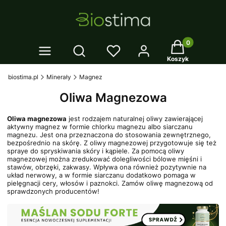
Twój koszyk: 0
Otwórz wyszukiwarkę
Koszyk
biostima.pl
Minerały
Magnez
Oliwa Magnezowa
Oliwa magnezowa
jest rodzajem naturalnej oliwy zawierającej
aktywny magnez w formie chlorku magnezu albo siarczanu
magnezu. Jest ona przeznaczona do stosowania zewnętrznego,
bezpośrednio na skórę. Z oliwy magnezowej przygotowuje się też
spraye do spryskiwania skóry i kąpiele. Za pomocą oliwy
magnezowej można zredukować dolegliwości bólowe mięśni i
stawów, obrzęki, zakwasy. Wpływa ona również pozytywnie na
układ nerwowy, a w formie siarczanu dodatkowo pomaga w
pielęgnacji cery, włosów i paznokci. Zamów oliwę magnezową od
sprawdzonych producentów!