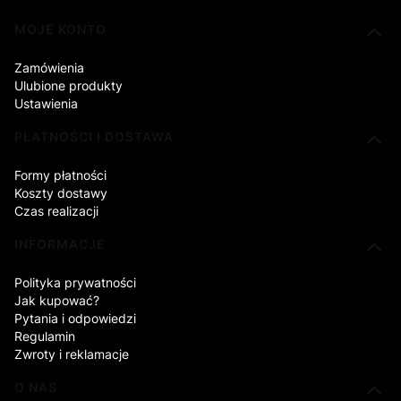
Linki w stopce
MOJE KONTO
Zamówienia
Ulubione produkty
Ustawienia
PŁATNOŚCI I DOSTAWA
Formy płatności
Koszty dostawy
Czas realizacji
INFORMACJE
Polityka prywatności
Jak kupować?
Pytania i odpowiedzi
Regulamin
Zwroty i reklamacje
O NAS