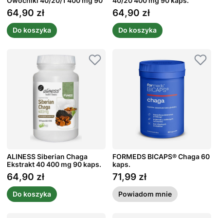
Owocniki 40/20/1 400 mg 90
40/20 400 mg 90 kaps.
kaps.
64,90 zł
64,90 zł
Cena
Cena
Do koszyka
Do koszyka
ALINESS Siberian Chaga
FORMEDS BICAPS® Chaga 60
Ekstrakt 40 400 mg 90 kaps.
kaps.
64,90 zł
71,99 zł
Cena
Cena
Do koszyka
Powiadom mnie