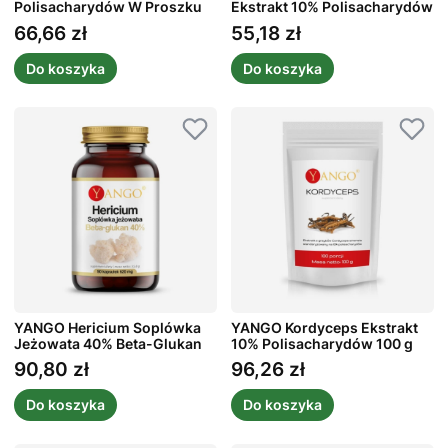
Polisacharydów W Proszku
Ekstrakt 10% Polisacharydów
50 g
90 kaps.
66,66 zł
55,18 zł
Cena
Cena
Do koszyka
Do koszyka
YANGO Hericium Soplówka
YANGO Kordyceps Ekstrakt
Jeżowata 40% Beta-Glukan
10% Polisacharydów 100 g
90 kaps.
90,80 zł
96,26 zł
Cena
Cena
Do koszyka
Do koszyka