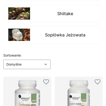
Shiitake
Soplówka Jeżowata
Lista produktów
Domyślne
Sortowanie:
Domyślne