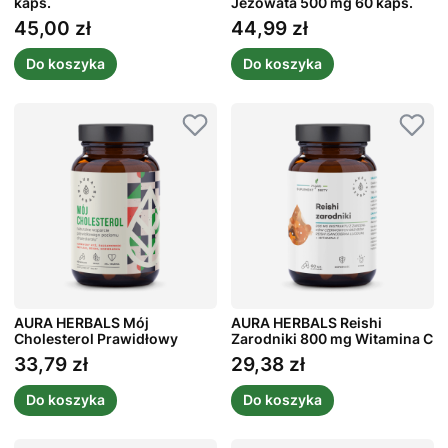
kaps.
Jeżowata 500 mg 60 kaps.
45,00 zł
44,99 zł
Cena
Cena
Do koszyka
Do koszyka
AURA HERBALS Mój
AURA HERBALS Reishi
Cholesterol Prawidłowy
Zarodniki 800 mg Witamina C
Poziom 60 kaps.
60 kaps.
33,79 zł
29,38 zł
Cena
Cena
Do koszyka
Do koszyka