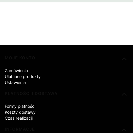
Linki w stopce
MOJE KONTO
Zamówienia
Ulubione produkty
Ustawienia
PŁATNOŚCI I DOSTAWA
Formy płatności
Koszty dostawy
Czas realizacji
INFORMACJE