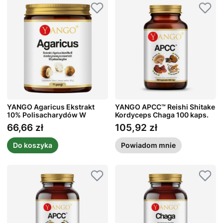
YANGO Agaricus Ekstrakt
YANGO APCC™ Reishi Shitake
10% Polisacharydów W
Kordyceps Chaga 100 kaps.
Proszku 50 g
66,66 zł
105,92 zł
Cena
Cena
Do koszyka
Powiadom mnie