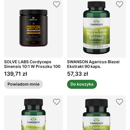
SOLVE LABS Cordyceps
SWANSON Agaricus Blazei
Sinensis 10:1 W Proszku 100
Ekstrakt 90 kaps.
g
139,71 zł
57,33 zł
Cena
Cena
Powiadom mnie
Do koszyka