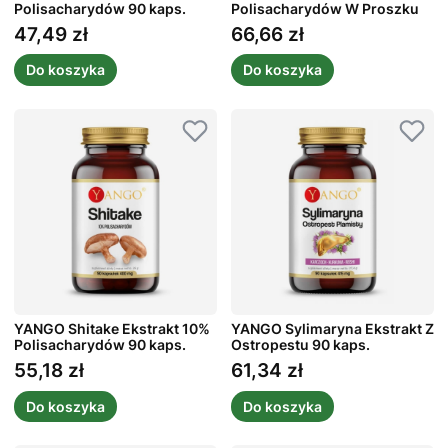
Polisacharydów 90 kaps.
Polisacharydów W Proszku
50 g
47,49 zł
66,66 zł
Cena
Cena
Do koszyka
Do koszyka
YANGO Shitake Ekstrakt 10%
YANGO Sylimaryna Ekstrakt Z
Polisacharydów 90 kaps.
Ostropestu 90 kaps.
55,18 zł
61,34 zł
Cena
Cena
Do koszyka
Do koszyka