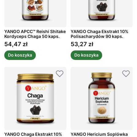
YANGO APCC™ Reishi Shitake
YANGO Chaga Ekstrakt 10%
Kordyceps Chaga 50 kaps.
Polisacharydów 90 kaps.
54,47 zł
53,27 zł
Cena
Cena
Do koszyka
Do koszyka
YANGO Chaga Ekstrakt 10%
YANGO Hericium Soplówka