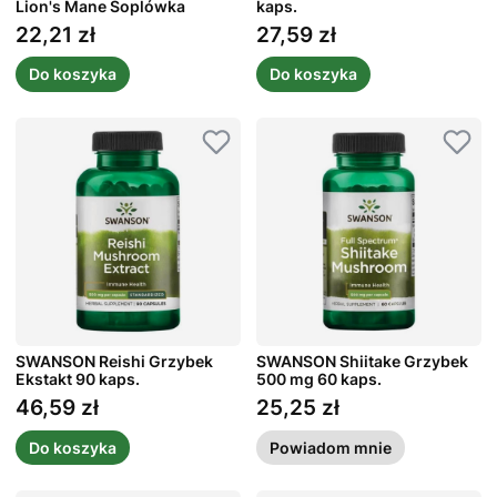
Lion's Mane Soplówka
kaps.
Jeżowata 60 kaps.
22,21 zł
27,59 zł
Cena
Cena
Do koszyka
Do koszyka
SWANSON Reishi Grzybek
SWANSON Shiitake Grzybek
Ekstakt 90 kaps.
500 mg 60 kaps.
46,59 zł
25,25 zł
Cena
Cena
Do koszyka
Powiadom mnie