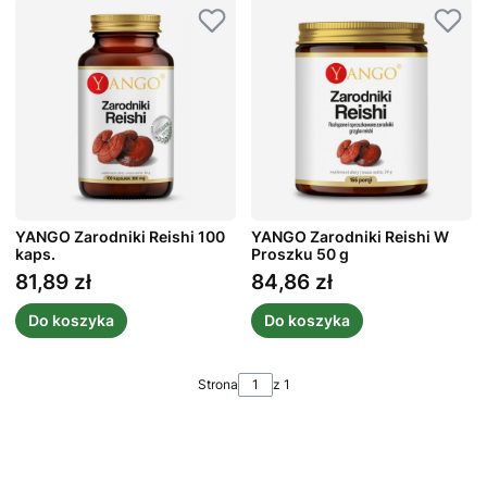
YANGO Zarodniki Reishi 100
YANGO Zarodniki Reishi W
kaps.
Proszku 50 g
81,89 zł
84,86 zł
Cena
Cena
Do koszyka
Do koszyka
Strona
z 1