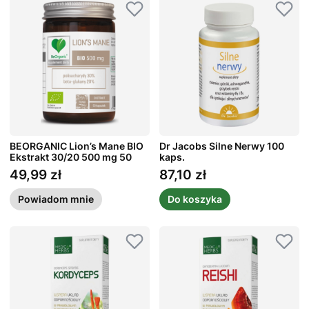
BEORGANIC Lion’s Mane BIO
Dr Jacobs Silne Nerwy 100
Ekstrakt 30/20 500 mg 50
kaps.
kaps.
49,99 zł
87,10 zł
Cena
Cena
Powiadom mnie
Do koszyka