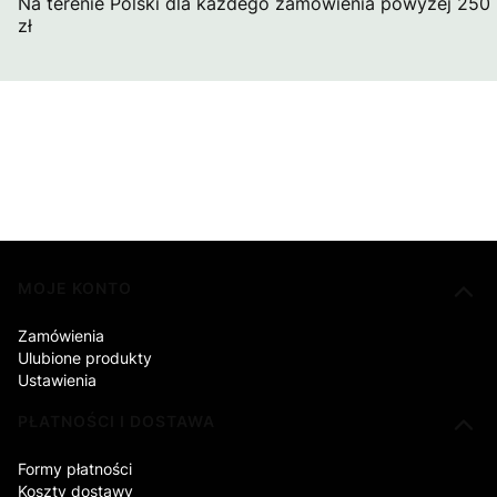
Na terenie Polski dla każdego zamówienia powyżej 250
zł
Linki w stopce
MOJE KONTO
Zamówienia
Ulubione produkty
Ustawienia
PŁATNOŚCI I DOSTAWA
Formy płatności
Koszty dostawy