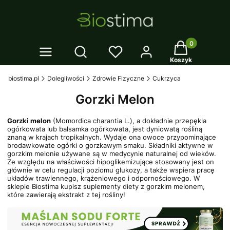
Twój koszyk: 0
Otwórz wyszukiwarkę
Koszyk
biostima.pl
Dolegliwości
Zdrowie Fizyczne
Cukrzyca
Gorzki Melon
Gorzki melon
(Momordica charantia L.), a dokładnie przepękla
ogórkowata lub balsamka ogórkowata, jest dyniowatą rośliną
znaną w krajach tropikalnych. Wydaje ona owoce przypominające
brodawkowate ogórki o gorzkawym smaku. Składniki aktywne w
gorzkim melonie używane są w medycynie naturalnej od wieków.
Ze względu na właściwości hipoglikemizujące stosowany jest on
głównie w celu regulacji poziomu glukozy, a także wspiera pracę
układów trawiennego, krążeniowego i odpornościowego. W
sklepie Biostima kupisz suplementy diety z gorzkim melonem,
które zawierają ekstrakt z tej rośliny!