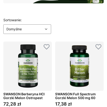
Lista produktów
Domyślne
Sortowanie:
Domyślne
SWANSON Berberyna HCl
SWANSON Full Spectrum
Gorzki Melon Ostropest
Gorzki Melon 500 mg 60
Plamisty 60 kaps.
kaps.
72,28 zł
17,38 zł
Cena
Cena