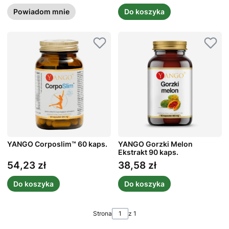
Powiadom mnie
Do koszyka
YANGO Corposlim™ 60 kaps.
YANGO Gorzki Melon
Ekstrakt 90 kaps.
54,23 zł
38,58 zł
Cena
Cena
Do koszyka
Do koszyka
Strona
z 1