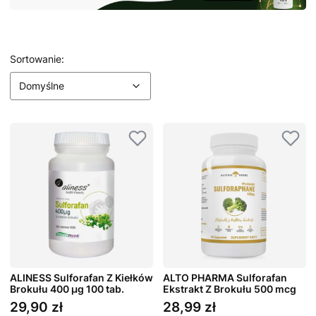
Lista produktów
Domyślne
Sortowanie:
Domyślne
ALINESS Sulforafan Z Kiełków
ALTO PHARMA Sulforafan
Brokułu 400 µg 100 tab.
Ekstrakt Z Brokułu 500 mcg
60 kaps.
29,90 zł
28,99 zł
Cena
Cena