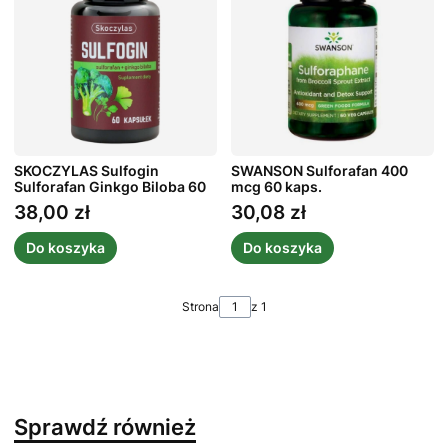
SKOCZYLAS Sulfogin
SWANSON Sulforafan 400
Sulforafan Ginkgo Biloba 60
mcg 60 kaps.
kaps.
38,00 zł
30,08 zł
Cena
Cena
Do koszyka
Do koszyka
Strona
z 1
Sprawdź również