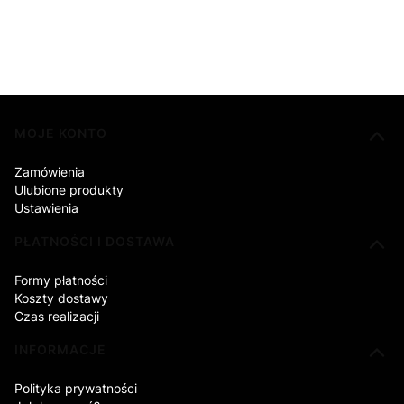
Linki w stopce
MOJE KONTO
Zamówienia
Ulubione produkty
Ustawienia
PŁATNOŚCI I DOSTAWA
Formy płatności
Koszty dostawy
Czas realizacji
INFORMACJE
Polityka prywatności