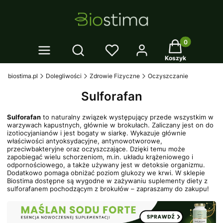
Twój koszyk: 0
Otwórz wyszukiwarkę
Koszyk
biostima.pl
Dolegliwości
Zdrowie Fizyczne
Oczyszczanie
Sulforafan
Sulforafan
to naturalny związek występujący przede wszystkim w
warzywach kapustnych, głównie w brokułach. Zaliczany jest on do
izotiocyjanianów i jest bogaty w siarkę. Wykazuje głównie
właściwości antyoksydacyjne, antynowotworowe,
przeciwbakteryjne oraz oczyszczające. Dzięki temu może
zapobiegać wielu schorzeniom, m.in. układu krążeniowego i
odpornościowego, a także używany jest w detoksie organizmu.
Dodatkowo pomaga obniżać poziom glukozy we krwi. W sklepie
Biostima dostępne są wygodne w zażywaniu suplementy diety z
sulforafanem pochodzącym z brokułów – zapraszamy do zakupu!