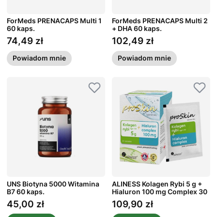
ForMeds PRENACAPS Multi 1
ForMeds PRENACAPS Multi 2
60 kaps.
+ DHA 60 kaps.
74,49 zł
102,49 zł
Cena
Cena
Powiadom mnie
Powiadom mnie
UNS Biotyna 5000 Witamina
ALINESS Kolagen Rybi 5 g +
B7 60 kaps.
Hialuron 100 mg Complex 30
szt.
45,00 zł
109,90 zł
Cena
Cena