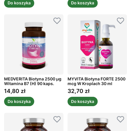
Do koszyka
Do koszyka
MEDVERITA Biotyna 2500 µg
MYVITA Biotyna FORTE 2500
Witamina B7 (H) 90 kaps.
mcg W Kroplach 30 ml
14,80 zł
32,70 zł
Cena
Cena
Do koszyka
Do koszyka