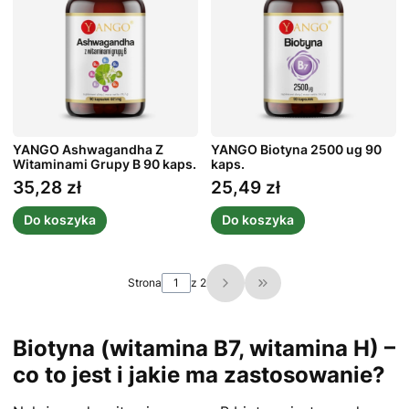
YANGO Ashwagandha Z
YANGO Biotyna 2500 ug 90
Witaminami Grupy B 90 kaps.
kaps.
35,28 zł
25,49 zł
Cena
Cena
Do koszyka
Do koszyka
Strona
z 2
Przejdź do ostatniej st
Biotyna (witamina B7, witamina H) –
co to jest i jakie ma zastosowanie?