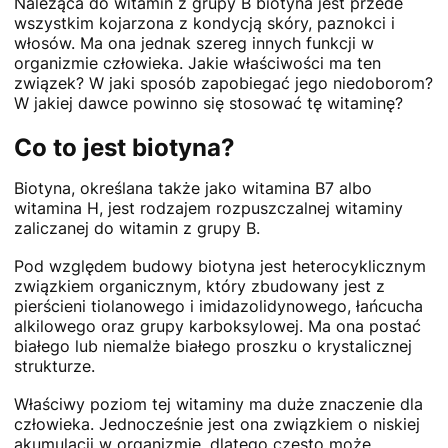
Należąca do witamin z grupy B biotyna jest przede
wszystkim kojarzona z kondycją skóry, paznokci i
włosów. Ma ona jednak szereg innych funkcji w
organizmie człowieka. Jakie właściwości ma ten
związek? W jaki sposób zapobiegać jego niedoborom?
W jakiej dawce powinno się stosować tę witaminę?
Co to jest biotyna?
Biotyna, określana także jako witamina B7 albo
witamina H, jest rodzajem rozpuszczalnej witaminy
zaliczanej do witamin z grupy B.
Pod względem budowy biotyna jest heterocyklicznym
związkiem organicznym, który zbudowany jest z
pierścieni tiolanowego i imidazolidynowego, łańcucha
alkilowego oraz grupy karboksylowej. Ma ona postać
białego lub niemalże białego proszku o krystalicznej
strukturze.
Właściwy poziom tej witaminy ma duże znaczenie dla
człowieka. Jednocześnie jest ona związkiem o niskiej
akumulacji w organizmie, dlatego często może