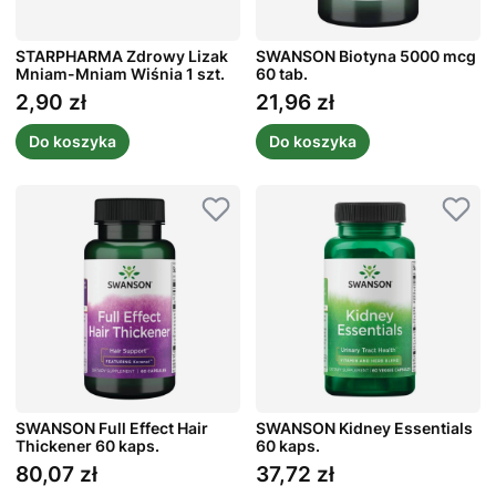
STARPHARMA Zdrowy Lizak
SWANSON Biotyna 5000 mcg
Mniam-Mniam Wiśnia 1 szt.
60 tab.
2,90 zł
21,96 zł
Cena
Cena
Do koszyka
Do koszyka
SWANSON Full Effect Hair
SWANSON Kidney Essentials
Thickener 60 kaps.
60 kaps.
80,07 zł
37,72 zł
Cena
Cena