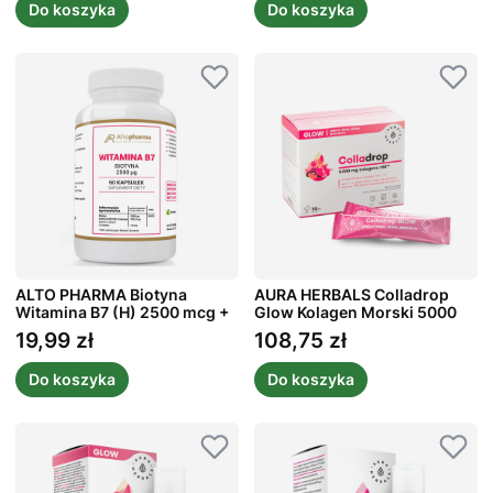
Do koszyka
Do koszyka
ALTO PHARMA Biotyna
AURA HERBALS Colladrop
Witamina B7 (H) 2500 mcg +
Glow Kolagen Morski 5000
Prebiotyk 60 kaps.
mg 30 szt.
19,99 zł
108,75 zł
Cena
Cena
Do koszyka
Do koszyka