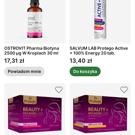
OSTROVIT Pharma Biotyna
SALVUM LAB Protego Active
2500 µg W Kroplach 30 ml
+ 100% Energy 20 tab.
17,31 zł
13,40 zł
Cena
Cena
Powiadom mnie
Do koszyka