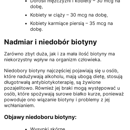
Dorośli mężczyźni i kobiety – 30 mcg na
dobę,
Kobiety w ciąży – 30 mcg na dobę,
Kobiety karmiące piersią – 35 mcg na
dobę.
Nadmiar i niedobór biotyny
Zarówno zbyt duża, jak i za mała ilość biotyny ma
niekorzystny wpływ na organizm człowieka.
Niedobory biotyny najczęściej pojawiają się u osób,
które nadużywają alkoholu, mają ubogą dietę, stosują
długotrwałą antybiotykoterapię, są żywione
pozajelitowo. Również jej braki mogą występować u
osób, które spożywają surowe białko kurze, ponieważ
powoduje ono wiązanie biotyny i problemy z jej
wchłanianiem.
Objawy niedoboru biotyny:
Wysypki skórne,