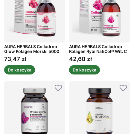
AURA HERBALS Colladrop
AURA HERBALS Colladrop
Glow Kolagen Morski 5000
Kolagen Rybi NatiCol® Wit. C
mg W Płynie 500 ml
W Płynie 500 ml
73,47 zł
42,60 zł
Cena
Cena
Do koszyka
Do koszyka