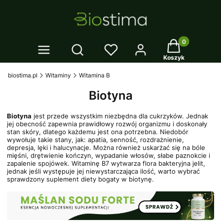
Twój koszyk: 0
Otwórz wyszukiwarkę
Koszyk
biostima.pl
Witaminy
Witamina B
Biotyna
Biotyna
jest przede wszystkim niezbędna dla cukrzyków. Jednak
jej obecność zapewnia prawidłowy rozwój organizmu i doskonały
stan skóry, dlatego każdemu jest ona potrzebna. Niedobór
wywołuje takie stany, jak: apatia, senność, rozdrażnienie,
depresja, lęki i halucynacje. Można również uskarżać się na bóle
mięśni, drętwienie kończyn, wypadanie włosów, słabe paznokcie i
zapalenie spojówek. Witaminę B7 wytwarza flora bakteryjna jelit,
jednak jeśli występuje jej niewystarczająca ilość, warto wybrać
sprawdzony suplement diety bogaty w biotynę.