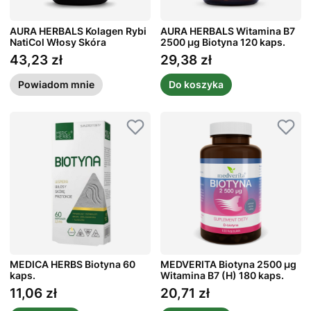
AURA HERBALS Kolagen Rybi
AURA HERBALS Witamina B7
NatiCol Włosy Skóra
2500 µg Biotyna 120 kaps.
Paznokcie 60 kaps.
43,23 zł
29,38 zł
Cena
Cena
Powiadom mnie
Do koszyka
MEDICA HERBS Biotyna 60
MEDVERITA Biotyna 2500 µg
kaps.
Witamina B7 (H) 180 kaps.
11,06 zł
20,71 zł
Cena
Cena