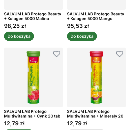
SALVUM LAB Protego Beauty
SALVUM LAB Protego Beauty
+ Kolagen 5000 Malina
+ Kolagen 5000 Mango
Truskawka 30 szt.
Ananas 30 szt.
98,25 zł
95,53 zł
Cena
Cena
Do koszyka
Do koszyka
SALVUM LAB Protego
SALVUM LAB Protego
Multiwitamina + Cynk 20 tab.
Multiwitamina + Minerały 20
tab.
12,79 zł
12,79 zł
Cena
Cena