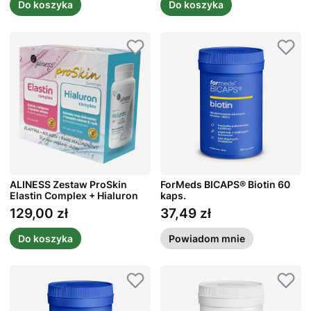
Do koszyka
Do koszyka
ALINESS Zestaw ProSkin
ForMeds BICAPS® Biotin 60
Elastin Complex + Hialuron
kaps.
Complex 2 x 60 kaps.
129,00 zł
37,49 zł
Cena
Cena
Do koszyka
Powiadom mnie