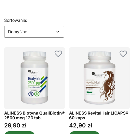
Lista produktów
Domyślne
Sortowanie:
Domyślne
ALINESS Biotyna QualiBiotin®
ALINESS RevitalHair LICAPS®
2500 mcg 120 tab.
60 kaps.
29,90 zł
42,90 zł
Cena
Cena