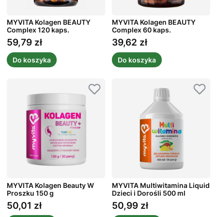
MYVITA Kolagen BEAUTY
MYVITA Kolagen BEAUTY
Complex 120 kaps.
Complex 60 kaps.
59,79 zł
39,62 zł
Cena
Cena
Do koszyka
Do koszyka
MYVITA Kolagen Beauty W
MYVITA Multiwitamina Liquid
Proszku 150 g
Dzieci i Dorośli 500 ml
50,01 zł
50,99 zł
Cena
Cena