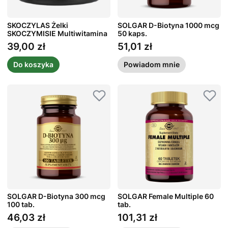
SKOCZYLAS Żelki
SOLGAR D-Biotyna 1000 mcg
SKOCZYMISIE Multiwitamina
50 kaps.
O Smaku Truskawki 60 szt.
39,00 zł
51,01 zł
Cena
Cena
Do koszyka
Powiadom mnie
SOLGAR D-Biotyna 300 mcg
SOLGAR Female Multiple 60
100 tab.
tab.
46,03 zł
101,31 zł
Cena
Cena