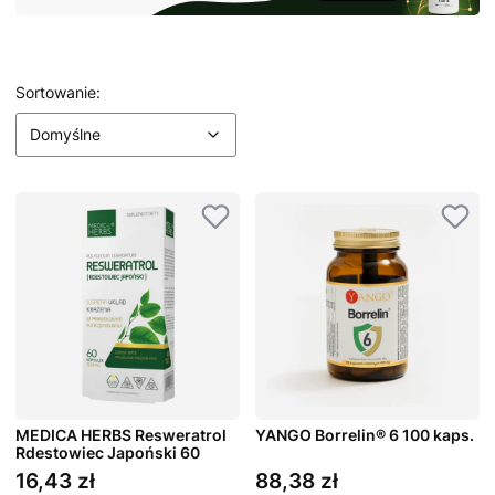
Lista produktów
Domyślne
Sortowanie:
Domyślne
MEDICA HERBS Resweratrol
YANGO Borrelin® 6 100 kaps.
Rdestowiec Japoński 60
kaps.
16,43 zł
88,38 zł
Cena
Cena