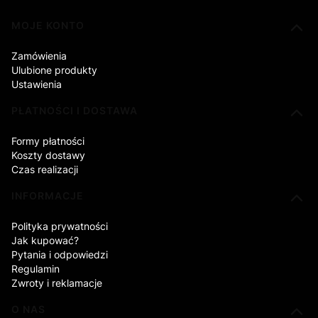
Linki w stopce
MOJE KONTO
Zamówienia
Ulubione produkty
Ustawienia
PŁATNOŚCI I DOSTAWA
Formy płatności
Koszty dostawy
Czas realizacji
INFORMACJE
Polityka prywatności
Jak kupować?
Pytania i odpowiedzi
Regulamin
Zwroty i reklamacje
O NAS