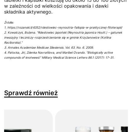
w zależności od wielkości opakowania i dawki
składnika aktywnego.
Źródła:
1. https://rozanski.li/4352/rdestowiec-reynoutria-fallopia-w-praktycznej-fitoterapii/
2. Kowalczyk, Bożena. "Rdestowiec japoński (Reynoutria japonica Houtt.) – gatunek
inwazyjny i leczniczy-rozprzestrzenianie się w gminie Krzyżanowice (Kotlina
Raciborska)."
3. Annales Academiae Medicae Silesiensis. Vol. 63. No. 6. 2009.
4. Patocka, Jiri, Zdenka Navratilova, and Maribel Ovando. "Biologically active
compounds of knotweed." Military Medical Science Letters 86.1 (2017): 17-31.
Sprawdź również