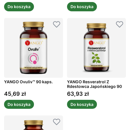
Do koszyka
Do koszyka
YANGO Ovuliv™ 90 kaps.
YANGO Resveratrol Z
Rdestowca Japońskiego 90
kaps.
45,69 zł
63,93 zł
Cena
Cena
Do koszyka
Do koszyka