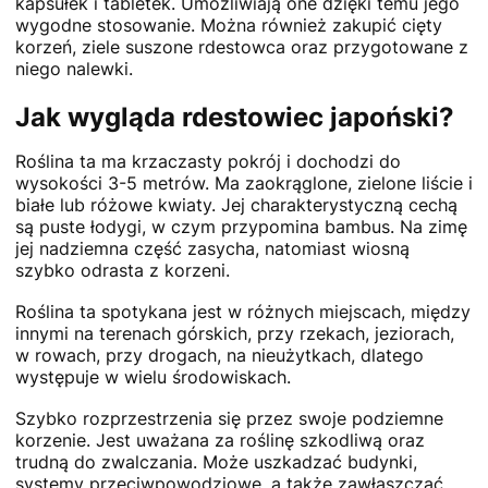
kapsułek i tabletek. Umożliwiają one dzięki temu jego
wygodne stosowanie. Można również zakupić cięty
korzeń, ziele suszone rdestowca oraz przygotowane z
niego nalewki.
Jak wygląda rdestowiec japoński?
Roślina ta ma krzaczasty pokrój i dochodzi do
wysokości 3-5 metrów. Ma zaokrąglone, zielone liście i
białe lub różowe kwiaty. Jej charakterystyczną cechą
są puste łodygi, w czym przypomina bambus. Na zimę
jej nadziemna część zasycha, natomiast wiosną
szybko odrasta z korzeni.
Roślina ta spotykana jest w różnych miejscach, między
innymi na terenach górskich, przy rzekach, jeziorach,
w rowach, przy drogach, na nieużytkach, dlatego
występuje w wielu środowiskach.
Szybko rozprzestrzenia się przez swoje podziemne
korzenie. Jest uważana za roślinę szkodliwą oraz
trudną do zwalczania. Może uszkadzać budynki,
systemy przeciwpowodziowe, a także zawłaszczać