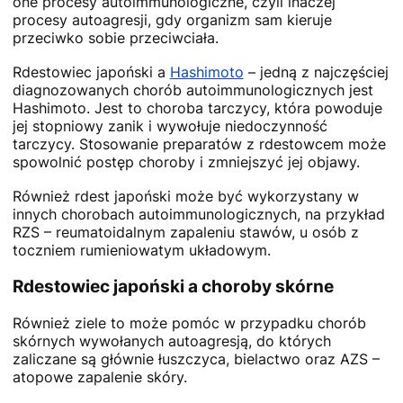
one procesy autoimmunologiczne, czyli inaczej
procesy autoagresji, gdy organizm sam kieruje
przeciwko sobie przeciwciała.
Rdestowiec japoński a
Hashimoto
– jedną z najczęściej
diagnozowanych chorób autoimmunologicznych jest
Hashimoto. Jest to choroba tarczycy, która powoduje
jej stopniowy zanik i wywołuje niedoczynność
tarczycy. Stosowanie preparatów z rdestowcem może
spowolnić postęp choroby i zmniejszyć jej objawy.
Również rdest japoński może być wykorzystany w
innych chorobach autoimmunologicznych, na przykład
RZS – reumatoidalnym zapaleniu stawów, u osób z
toczniem rumieniowatym układowym.
Rdestowiec japoński a choroby skórne
Również ziele to może pomóc w przypadku chorób
skórnych wywołanych autoagresją, do których
zaliczane są głównie łuszczyca, bielactwo oraz AZS –
atopowe zapalenie skóry.