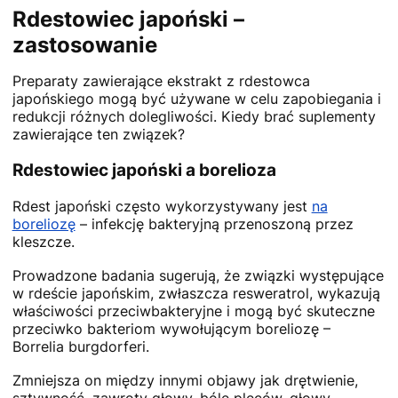
Rdestowiec japoński –
zastosowanie
Preparaty zawierające ekstrakt z rdestowca
japońskiego mogą być używane w celu zapobiegania i
redukcji różnych dolegliwości. Kiedy brać suplementy
zawierające ten związek?
Rdestowiec japoński a borelioza
Rdest japoński często wykorzystywany jest
na
boreliozę
– infekcję bakteryjną przenoszoną przez
kleszcze.
Prowadzone badania sugerują, że związki występujące
w rdeście japońskim, zwłaszcza resweratrol, wykazują
właściwości przeciwbakteryjne i mogą być skuteczne
przeciwko bakteriom wywołującym boreliozę –
Borrelia burgdorferi.
Zmniejsza on między innymi objawy jak drętwienie,
sztywność, zawroty głowy, bóle pleców, głowy,