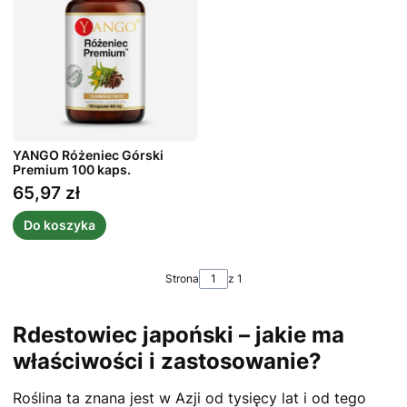
YANGO Różeniec Górski
Premium 100 kaps.
65,97 zł
Cena
Do koszyka
Strona
z 1
Rdestowiec japoński – jakie ma
właściwości i zastosowanie?
Roślina ta znana jest w Azji od tysięcy lat i od tego