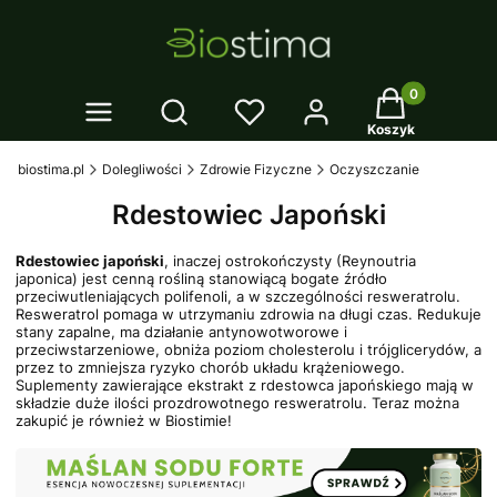
Twój koszyk: 0
Otwórz wyszukiwarkę
Koszyk
biostima.pl
Dolegliwości
Zdrowie Fizyczne
Oczyszczanie
Rdestowiec Japoński
Rdestowiec japoński
, inaczej ostrokończysty (Reynoutria
japonica) jest cenną rośliną stanowiącą bogate źródło
przeciwutleniających polifenoli, a w szczególności resweratrolu.
Resweratrol pomaga w utrzymaniu zdrowia na długi czas. Redukuje
stany zapalne, ma działanie antynowotworowe i
przeciwstarzeniowe, obniża poziom cholesterolu i trójglicerydów, a
przez to zmniejsza ryzyko chorób układu krążeniowego.
Suplementy zawierające ekstrakt z rdestowca japońskiego mają w
składzie duże ilości prozdrowotnego resweratrolu. Teraz można
zakupić je również w Biostimie!