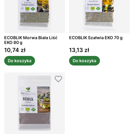
ECOBLIK Morwa Biała Liść
ECOBLIK Szałwia EKO 70 g
EKO 80 g
10,74 zł
13,13 zł
Cena
Cena
Do koszyka
Do koszyka