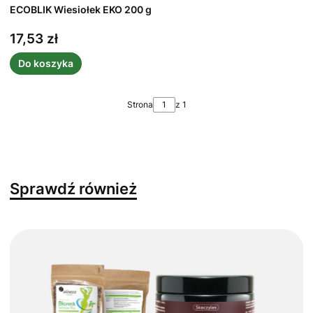
ECOBLIK Wiesiołek EKO 200 g
17,53 zł
Cena
Do koszyka
Strona
z 1
Sprawdź również