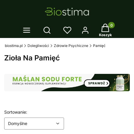
Twój koszyk: 0
Otwórz wyszukiwarkę
Koszyk
biostima.pl
Dolegliwości
Zdrowie Psychiczne
Pamięć
Zioła Na Pamięć
Lista produktów
Domyślne
Sortowanie:
Domyślne