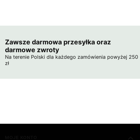
Zawsze darmowa przesyłka oraz
darmowe zwroty
Na terenie Polski dla każdego zamówienia powyżej 250
zł
Linki w stopce
MOJE KONTO