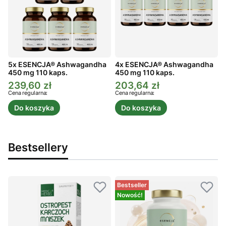
5x ESENCJA® Ashwagandha
4x ESENCJA® Ashwagandha
450 mg 110 kaps.
450 mg 110 kaps.
4
239,60 zł
203,64 zł
Cena promocyjna
Cena promocyjna
C
Cena regularna:
Cena regularna:
C
Do koszyka
Do koszyka
Bestsellery
Bestseller
Nowość!