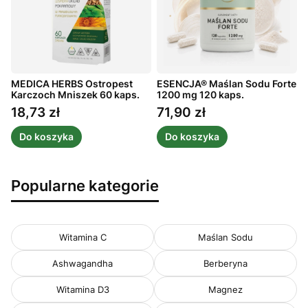
MEDICA HERBS Ostropest
ESENCJA® Maślan Sodu Forte
A
ż
Karczoch Mniszek 60 kaps.
1200 mg 120 kaps.
m
1
18,73 zł
71,90 zł
Cena
Cena
Do koszyka
Do koszyka
Popularne kategorie
Witamina C
Maślan Sodu
Ashwagandha
Berberyna
Witamina D3
Magnez