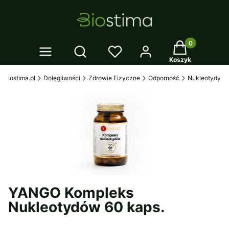
Twój koszyk: 0
Otwórz wyszukiwarkę
Koszyk
biostima.pl
Dolegliwości
Zdrowie Fizyczne
Odporność
Nukleotydy
YANGO Kompleks
Nukleotydów 60 kaps.