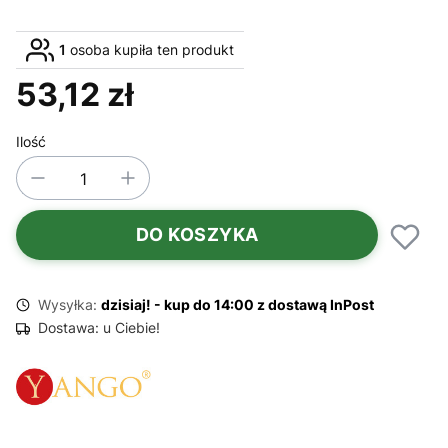
1
osoba kupiła ten produkt
53,12 zł
Cena
Ilość
DO KOSZYKA
Wysyłka:
dzisiaj! - kup do 14:00 z dostawą InPost
Dostawa:
u Ciebie!