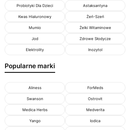
Probiotyki Dla Dzieci
Astaksantyna
Kwas Hialuronowy
Żeń-Szeń
Mumio
Żelki Witaminowe
Jod
Zdrowe Słodycze
Elektrolity
Inozytol
Popularne marki
Aliness
ForMeds
Swanson
Ostrovit
Medica Herbs
Medverita
Yango
Iodica