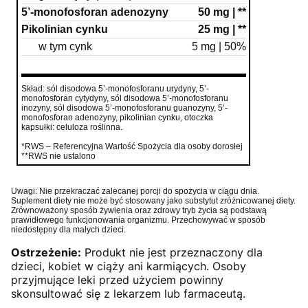
5’-monofosforan adenozyny
50 mg | **
Pikolinian cynku
25 mg | **
w tym cynk
5 mg | 50%
Skład: sól disodowa 5’-monofosforanu urydyny, 5’-
monofosforan cytydyny, sól disodowa 5’-monofosforanu
inozyny, sól disodowa 5’-monofosforanu guanozyny, 5’-
monofosforan adenozyny, pikolinian cynku, otoczka
kapsułki: celuloza roślinna.
*RWS – Referencyjna Wartość Spożycia dla osoby dorosłej
**RWS nie ustalono
Uwagi: Nie przekraczać zalecanej porcji do spożycia w ciągu dnia.
Suplement diety nie może być stosowany jako substytut zróżnicowanej diety.
Zrównoważony sposób żywienia oraz zdrowy tryb życia są podstawą
prawidłowego funkcjonowania organizmu. Przechowywać w sposób
niedostępny dla małych dzieci.
Ostrzeżenie:
Produkt nie jest przeznaczony dla
dzieci, kobiet w ciąży ani karmiących. Osoby
przyjmujące leki przed użyciem powinny
skonsultować się z lekarzem lub farmaceutą.