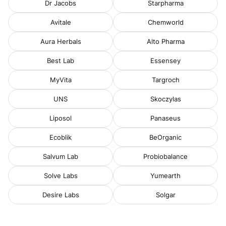
Dr Jacobs
Starpharma
Avitale
Chemworld
Aura Herbals
Alto Pharma
Best Lab
Essensey
MyVita
Targroch
UNS
Skoczylas
Liposol
Panaseus
Ecoblik
BeOrganic
Salvum Lab
Probiobalance
Solve Labs
Yumearth
Desire Labs
Solgar