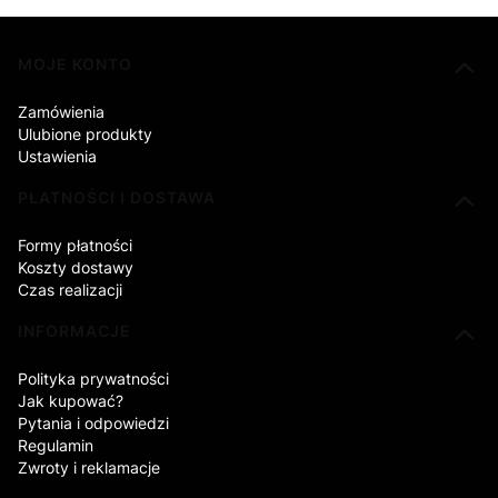
Linki w stopce
MOJE KONTO
Zamówienia
Ulubione produkty
Ustawienia
PŁATNOŚCI I DOSTAWA
Formy płatności
Koszty dostawy
Czas realizacji
INFORMACJE
Polityka prywatności
Jak kupować?
Pytania i odpowiedzi
Regulamin
Zwroty i reklamacje