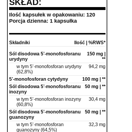
SKŁAD:
Ilość kapsułek w opakowaniu: 120
Porcja dzienna: 1 kapsułka
Składniki
Ilość | %RWS*
Sól disodowa 5’-monofosforanu
150 mg |
urydyny
**
w tym 5’-monofosforan urydyny
94,2 mg
(62,8%)
5’-monofosforan cytydyny
100 mg | **
Sól disodowa 5’-monofosforanu
50 mg | **
inozyny
w tym 5’-monofosforan inozyny
30,4 mg
(60,8%)
Sól disodowa 5’-monofosforanu
50 mg | **
guanozyny
w tym 5’-monofosforan
32,3 mg
guanozyny (64,5%)