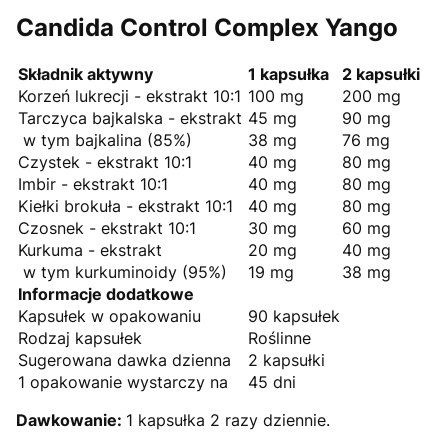
Candida Control Complex Yango
Składnik aktywny
1 kapsułka
2 kapsułki
Korzeń lukrecji - ekstrakt 10:1
100 mg
200 mg
Tarczyca bajkalska - ekstrakt
45 mg
90 mg
w tym bajkalina (85%)
38 mg
76 mg
Czystek - ekstrakt 10:1
40 mg
80 mg
Imbir - ekstrakt 10:1
40 mg
80 mg
Kiełki brokuła - ekstrakt 10:1
40 mg
80 mg
Czosnek - ekstrakt 10:1
30 mg
60 mg
Kurkuma - ekstrakt
20 mg
40 mg
w tym kurkuminoidy (95%)
19 mg
38 mg
Informacje dodatkowe
Kapsułek w opakowaniu
90 kapsułek
Rodzaj kapsułek
Roślinne
Sugerowana dawka dzienna
2 kapsułki
1 opakowanie wystarczy na
45 dni
Dawkowanie:
1 kapsułka 2 razy dziennie.