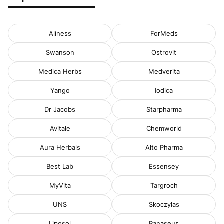
Aliness
ForMeds
Swanson
Ostrovit
Medica Herbs
Medverita
Yango
Iodica
Dr Jacobs
Starpharma
Avitale
Chemworld
Aura Herbals
Alto Pharma
Best Lab
Essensey
MyVita
Targroch
UNS
Skoczylas
Liposol
Panaseus