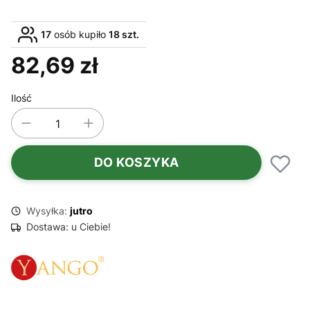
17
osób kupiło
18 szt.
82,69 zł
Cena
Ilość
DO KOSZYKA
Wysyłka:
jutro
Dostawa:
u Ciebie!