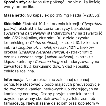
Sposób użycia:
Kapsułkę połknąć i popić dużą ilością
wody, po posiłku.
Masa netto:
90 kapsułek po 315 mg każda (=28,35g)
Składniki:
Ekstrakt 10:1 z korzenia lukrecji (
Glycyrrhiza
glabra
), ekstrakt z korzenia tarczycy bajkalskiej
(
Scutellaria baicalensis
) standaryzowany na zawartość
min. 85% bajkaliny, ekstrakt 10:1 z ziela czystka
kreteńskiego (
Cistus creticus
), ekstrakt 10:1 z kłącza
imbiru (
Zingiber officinale
), ekstrakt 10:1 z kiełków
brokuła (
Brassica oleracea italica
), ekstrakt 10:1 z
czosnku zwyczajnego (
Allium sativum
), ekstrakt z
kłącza kurkumy (
Curcuma longa
) standaryzowany na
zawartość 95% kurkuminoidów. Skład kapsułki:
celuloza roślinna.
Informacja:
Nie przekraczać zalecanej dziennej
porcji.
Nie stosować u osób mających predyspozycje
do tworzenia kamieni nerkowych lub chorujących na
kamienicę nerkową. Osoby przyjmujące leki przed
użyciem powinny skontaktować się z lekarzem lub
farmaceutą. Niewskazane dzieciom oraz kobietom w