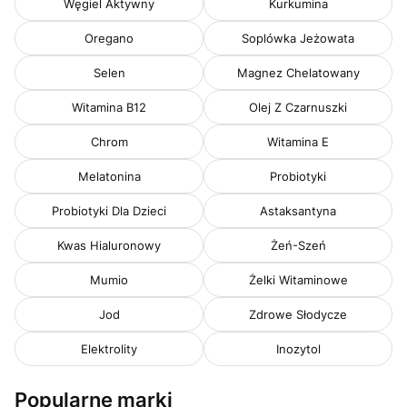
Węgiel Aktywny
Kurkumina
Oregano
Soplówka Jeżowata
Selen
Magnez Chelatowany
Witamina B12
Olej Z Czarnuszki
Chrom
Witamina E
Melatonina
Probiotyki
Probiotyki Dla Dzieci
Astaksantyna
Kwas Hialuronowy
Żeń-Szeń
Mumio
Żelki Witaminowe
Jod
Zdrowe Słodycze
Elektrolity
Inozytol
Popularne marki