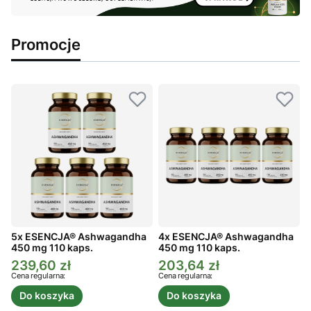
Promocje
5x ESENCJA® Ashwagandha
4x ESENCJA® Ashwagandha
450 mg 110 kaps.
450 mg 110 kaps.
4
239,60 zł
203,64 zł
Cena promocyjna
Cena promocyjna
C
Cena regularna:
Cena regularna:
C
Do koszyka
Do koszyka