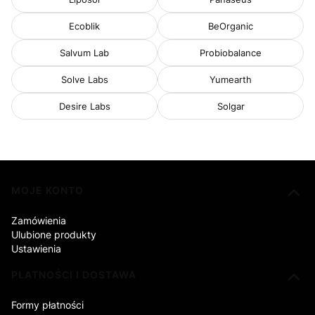
Ecoblik
BeOrganic
Salvum Lab
Probiobalance
Solve Labs
Yumearth
Desire Labs
Solgar
Linki w stopce
MOJE KONTO
Zamówienia
Ulubione produkty
Ustawienia
PŁATNOŚCI I DOSTAWA
Formy płatności