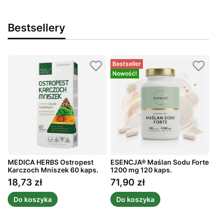
Bestsellery
Bestseller
Nowość!
MEDICA HERBS Ostropest
ESENCJA® Maślan Sodu Forte
A
Karczoch Mniszek 60 kaps.
1200 mg 120 kaps.
m
1
18,73 zł
71,90 zł
Cena
Cena
Do koszyka
Do koszyka