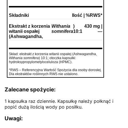
Składniki
Ilość | %RWS*
Ekstrakt z korzenia
Withania
)
430 mg |
witanii ospałej
somnifera
10:1
—
(Ashwagandha,
Skład: ekstrakt z korzenia witanii ospałej (Ashwagandha,
Withania somnifera
) 10:1; otoczka kapsułki:
hydroksypropylometyloceluloza (HPMC).
*RWS – Referencyjna Wartość Spożycia dla osoby dorosłej.
Dla ekstraktów roślinnych RWS nie ustalono.
Zalecane spożycie:
1 kapsułka raz dziennie. Kapsułkę należy połknąć i
popić dużą ilością wody po posiłku.
Uwagi: