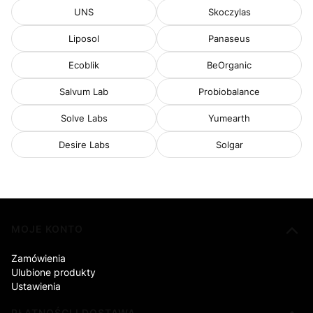
UNS
Skoczylas
Liposol
Panaseus
Ecoblik
BeOrganic
Salvum Lab
Probiobalance
Solve Labs
Yumearth
Desire Labs
Solgar
Linki w stopce
MOJE KONTO
Zamówienia
Ulubione produkty
Ustawienia
PŁATNOŚCI I DOSTAWA