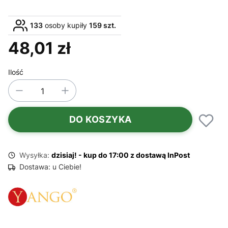
133
osoby kupiły
159 szt.
48,01 zł
Cena
Ilość
DO KOSZYKA
Wysyłka:
dzisiaj! - kup do 17:00 z dostawą InPost
Dostawa:
u Ciebie!