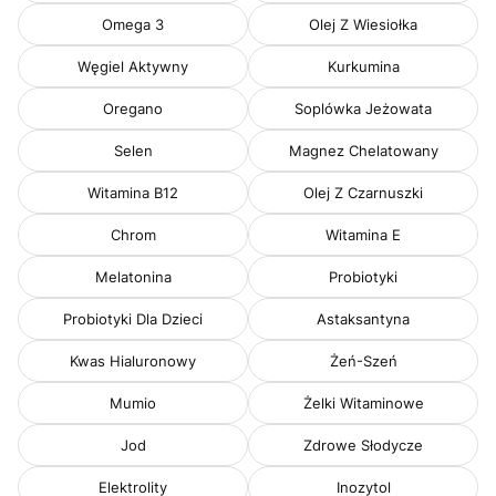
Omega 3
Olej Z Wiesiołka
Węgiel Aktywny
Kurkumina
Oregano
Soplówka Jeżowata
Selen
Magnez Chelatowany
Witamina B12
Olej Z Czarnuszki
Chrom
Witamina E
Melatonina
Probiotyki
Probiotyki Dla Dzieci
Astaksantyna
Kwas Hialuronowy
Żeń-Szeń
Mumio
Żelki Witaminowe
Jod
Zdrowe Słodycze
Elektrolity
Inozytol