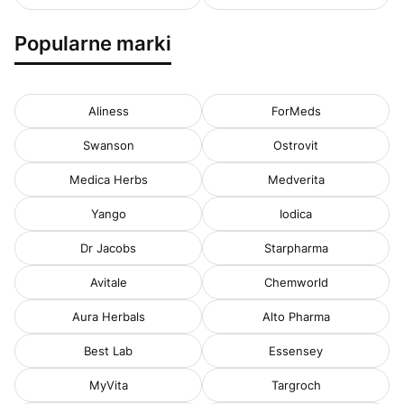
Popularne marki
Aliness
ForMeds
Swanson
Ostrovit
Medica Herbs
Medverita
Yango
Iodica
Dr Jacobs
Starpharma
Avitale
Chemworld
Aura Herbals
Alto Pharma
Best Lab
Essensey
MyVita
Targroch