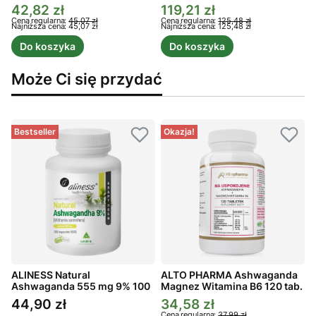
42,82 zł
119,21 zł
Cena promocyjna
Cena promocyjna
C
Cena regularna:
45,07 zł
Cena regularna:
125,48 zł
C
Najniższa cena:
45,07 zł
Najniższa cena:
125,48 zł
N
Do koszyka
Do koszyka
Może Ci się przydać
Bestseller
Okazja!
ALINESS Natural
ALTO PHARMA Ashwaganda
A
Ashwaganda 555 mg 9% 100
Magnez Witamina B6 120 tab.
P
kaps.
44,90 zł
34,58 zł
Cena
Cena promocyjna
Cena regularna:
37,99 zł