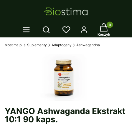
Twój koszyk: 0
Otwórz wyszukiwarkę
Koszyk
biostima.pl
Suplementy
Adaptogeny
Ashwagandha
YANGO Ashwaganda Ekstrakt
10:1 90 kaps.