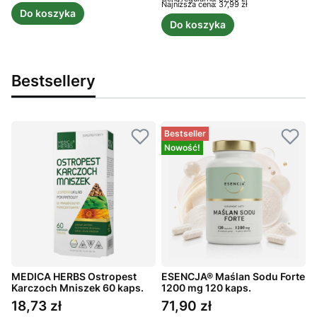
Najniższa cena:
37,99 zł
Do koszyka
Do koszyka
Bestsellery
Bestseller
Nowość!
MEDICA HERBS Ostropest
ESENCJA® Maślan Sodu Forte
Karczoch Mniszek 60 kaps.
1200 mg 120 kaps.
C
1
18,73 zł
71,90 zł
Cena
Cena