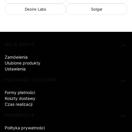
Desire Labs
Solgar
Linki w stopce
MOJE KONTO
Zamówienia
Ulubione produkty
Ustawienia
PŁATNOŚCI I DOSTAWA
Formy płatności
Koszty dostawy
Czas realizacji
INFORMACJE
Polityka prywatności