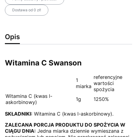
Dostawa od 0 zł!
Opis
Witamina C Swanson
referencyjne
1
wartości
miarka
spożycia
Witamina C (kwas l-
1g
1250%
askorbinowy)
SKŁADNIKI:
Witamina C (kwas l-askorbinowy).
ZALECANA PORCJA PRODUKTU DO SPOŻYCIA W
CIĄGU DNIA:
Jedna miarka dziennie wymieszana z
pożywieniem lub napojem. Nie przekraczać zalecanej