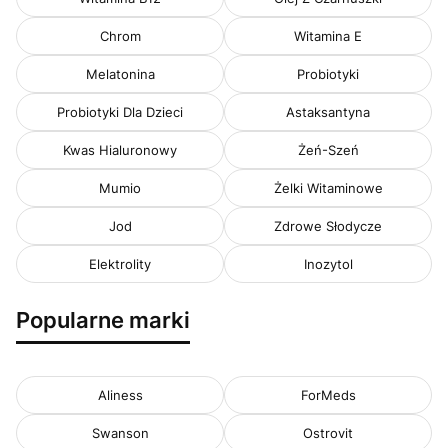
Chrom
Witamina E
Melatonina
Probiotyki
Probiotyki Dla Dzieci
Astaksantyna
Kwas Hialuronowy
Żeń-Szeń
Mumio
Żelki Witaminowe
Jod
Zdrowe Słodycze
Elektrolity
Inozytol
Popularne marki
Aliness
ForMeds
Swanson
Ostrovit