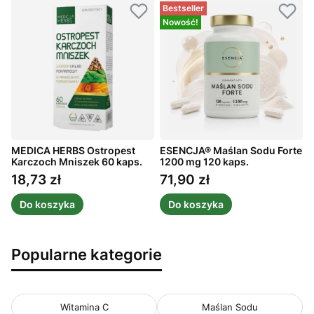
Bestseller
Nowość!
MEDICA HERBS Ostropest
ESENCJA® Maślan Sodu Forte
Karczoch Mniszek 60 kaps.
1200 mg 120 kaps.
C
1
18,73 zł
71,90 zł
Cena
Cena
Do koszyka
Do koszyka
Popularne kategorie
Witamina C
Maślan Sodu