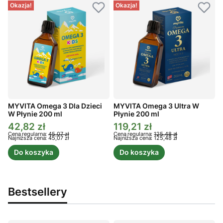
Okazja!
Okazja!
MYVITA Omega 3 Dla Dzieci
MYVITA Omega 3 Ultra W
W Płynie 200 ml
Płynie 200 ml
P
42,82 zł
119,21 zł
Cena promocyjna
Cena promocyjna
C
Cena regularna:
45,07 zł
Cena regularna:
125,48 zł
C
Najniższa cena:
45,07 zł
Najniższa cena:
125,48 zł
N
Do koszyka
Do koszyka
Bestsellery