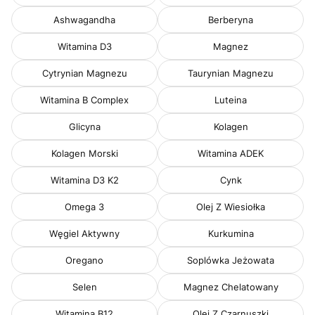
Ashwagandha
Berberyna
Witamina D3
Magnez
Cytrynian Magnezu
Taurynian Magnezu
Witamina B Complex
Luteina
Glicyna
Kolagen
Kolagen Morski
Witamina ADEK
Witamina D3 K2
Cynk
Omega 3
Olej Z Wiesiołka
Węgiel Aktywny
Kurkumina
Oregano
Soplówka Jeżowata
Selen
Magnez Chelatowany
Witamina B12
Olej Z Czarnuszki