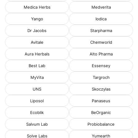
Medica Herbs
Medverita
Yango
Iodica
Dr Jacobs
Starpharma
Avitale
Chemworld
Aura Herbals
Alto Pharma
Best Lab
Essensey
MyVita
Targroch
UNS
Skoczylas
Liposol
Panaseus
Ecoblik
BeOrganic
Salvum Lab
Probiobalance
Solve Labs
Yumearth