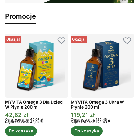
Promocje
Okazja!
Okazja!
MYVITA Omega 3 Dla Dzieci
MYVITA Omega 3 Ultra W
W Płynie 200 ml
Płynie 200 ml
P
42,82 zł
119,21 zł
Cena promocyjna
Cena promocyjna
C
Cena regularna:
45,07 zł
Cena regularna:
125,48 zł
C
Najniższa cena:
45,07 zł
Najniższa cena:
125,48 zł
N
Do koszyka
Do koszyka