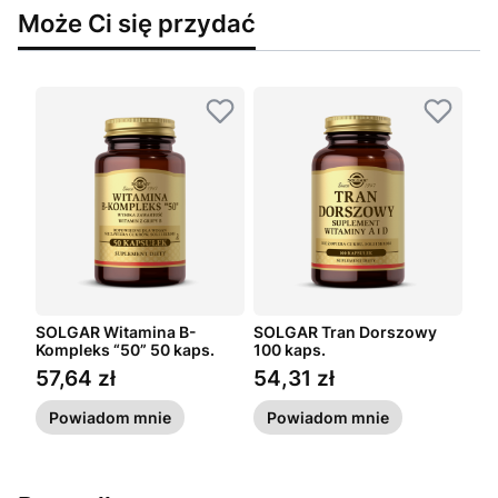
Może Ci się przydać
SOLGAR Witamina B-
SOLGAR Tran Dorszowy
Kompleks “50” 50 kaps.
100 kaps.
57,64 zł
54,31 zł
Cena
Cena
Powiadom mnie
Powiadom mnie