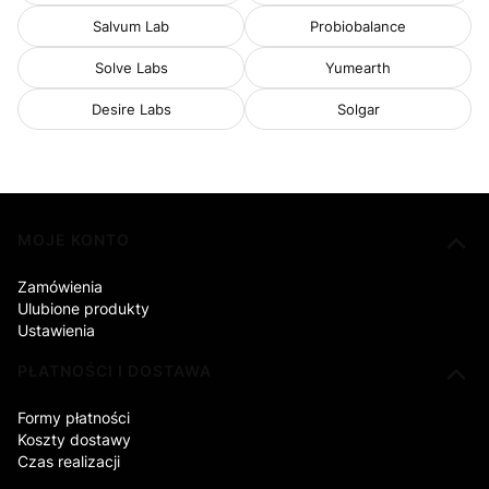
Salvum Lab
Probiobalance
Solve Labs
Yumearth
Desire Labs
Solgar
Linki w stopce
MOJE KONTO
Zamówienia
Ulubione produkty
Ustawienia
PŁATNOŚCI I DOSTAWA
Formy płatności
Koszty dostawy
Czas realizacji