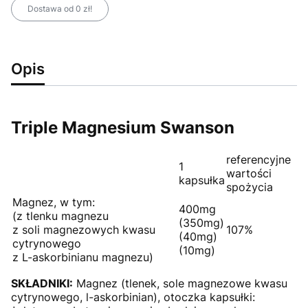
Dostawa od 0 zł!
Opis
Triple Magnesium Swanson
referencyjne
1
wartości
kapsułka
spożycia
Magnez, w tym:
400mg
(z tlenku magnezu
(350mg)
z soli magnezowych kwasu
107%
(40mg)
cytrynowego
(10mg)
z L-askorbinianu magnezu)
SKŁADNIKI:
Magnez (tlenek, sole magnezowe kwasu
cytrynowego, l-askorbinian), otoczka kapsułki: