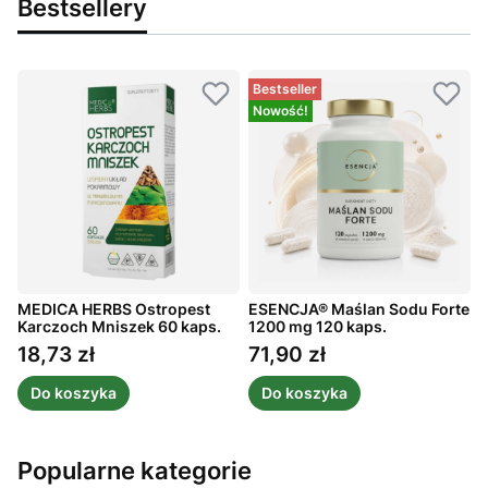
Bestsellery
Bestseller
Nowość!
MEDICA HERBS Ostropest
ESENCJA® Maślan Sodu Forte
A
ż
Karczoch Mniszek 60 kaps.
1200 mg 120 kaps.
m
1
18,73 zł
71,90 zł
Cena
Cena
Do koszyka
Do koszyka
Popularne kategorie