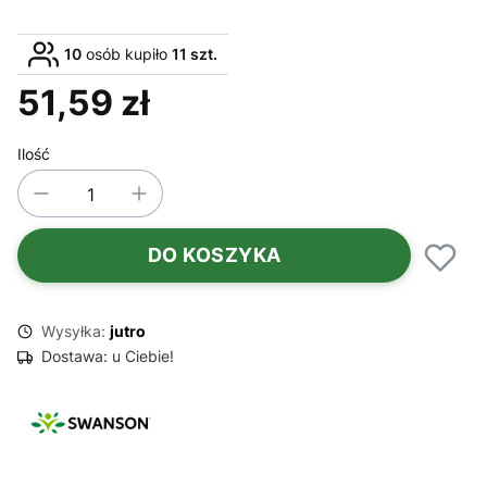
10
osób kupiło
11 szt.
51,59 zł
Cena
Ilość
DO KOSZYKA
Wysyłka:
jutro
Dostawa:
u Ciebie!