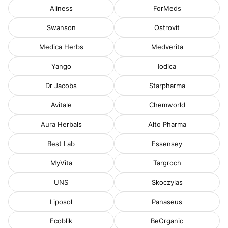
Aliness
ForMeds
Swanson
Ostrovit
Medica Herbs
Medverita
Yango
Iodica
Dr Jacobs
Starpharma
Avitale
Chemworld
Aura Herbals
Alto Pharma
Best Lab
Essensey
MyVita
Targroch
UNS
Skoczylas
Liposol
Panaseus
Ecoblik
BeOrganic