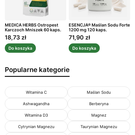
MEDICA HERBS Ostropest
ESENCJA® Maślan Sodu Forte
A
Karczoch Mniszek 60 kaps.
1200 mg 120 kaps.
m
1
18,73 zł
71,90 zł
Cena
Cena
Do koszyka
Do koszyka
Popularne kategorie
Witamina C
Maślan Sodu
Ashwagandha
Berberyna
Witamina D3
Magnez
Cytrynian Magnezu
Taurynian Magnezu