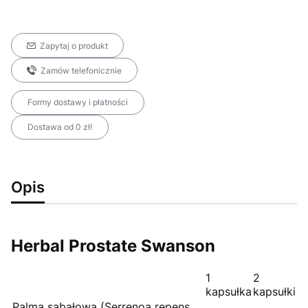
Zapytaj o produkt
Zamów telefonicznie
Formy dostawy i płatności
Dostawa od 0 zł!
Opis
Herbal Prostate Swanson
1
2
kapsułka
kapsułki
Palma sabałowa (Serrenoa repens