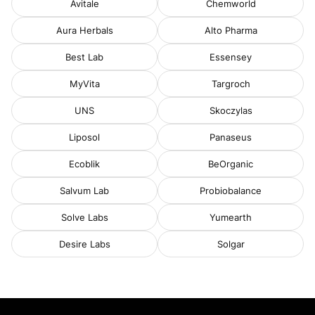
Avitale
Chemworld
Aura Herbals
Alto Pharma
Best Lab
Essensey
MyVita
Targroch
UNS
Skoczylas
Liposol
Panaseus
Ecoblik
BeOrganic
Salvum Lab
Probiobalance
Solve Labs
Yumearth
Desire Labs
Solgar