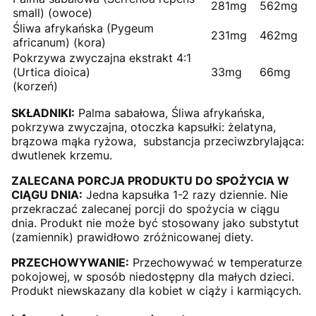
281mg
562mg
small) (owoce)
Śliwa afrykańska (Pygeum
231mg
462mg
africanum) (kora)
Pokrzywa zwyczajna ekstrakt 4:1
(Urtica dioica)
33mg
66mg
(korzeń)
SKŁADNIKI:
Palma sabałowa, Śliwa afrykańska,
pokrzywa zwyczajna, otoczka kapsułki: żelatyna,
brązowa mąka ryżowa, substancja przeciwzbrylająca:
dwutlenek krzemu.
ZALECANA PORCJA PRODUKTU DO SPOŻYCIA W
CIĄGU DNIA:
Jedna kapsułka 1-2 razy dziennie. Nie
przekraczać zalecanej porcji do spożycia w ciągu
dnia. Produkt nie może być stosowany jako substytut
(zamiennik) prawidłowo zróżnicowanej diety.
PRZECHOWYWANIE:
Przechowywać w temperaturze
pokojowej, w sposób niedostępny dla małych dzieci.
Produkt niewskazany dla kobiet w ciąży i karmiących.