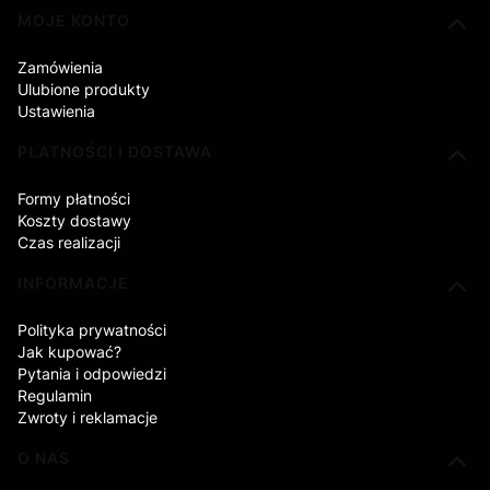
Linki w stopce
MOJE KONTO
Zamówienia
Ulubione produkty
Ustawienia
PŁATNOŚCI I DOSTAWA
Formy płatności
Koszty dostawy
Czas realizacji
INFORMACJE
Polityka prywatności
Jak kupować?
Pytania i odpowiedzi
Regulamin
Zwroty i reklamacje
O NAS