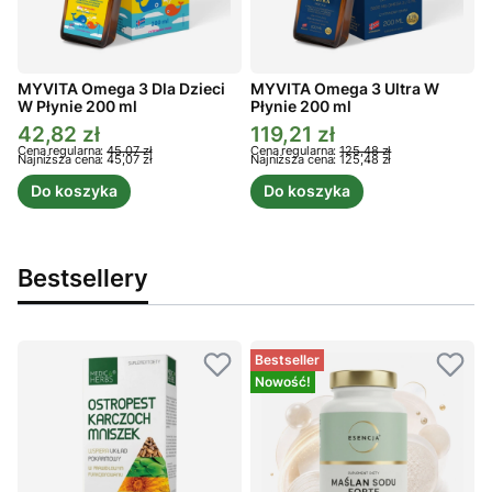
MYVITA Omega 3 Dla Dzieci
MYVITA Omega 3 Ultra W
W Płynie 200 ml
Płynie 200 ml
P
42,82 zł
119,21 zł
Cena promocyjna
Cena promocyjna
C
Cena regularna:
45,07 zł
Cena regularna:
125,48 zł
C
Najniższa cena:
45,07 zł
Najniższa cena:
125,48 zł
N
Do koszyka
Do koszyka
Bestsellery
Bestseller
Nowość!