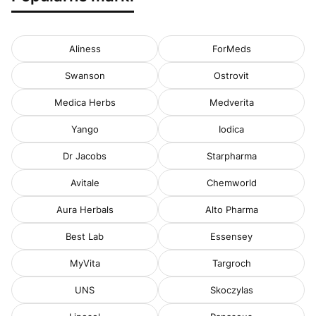
Aliness
ForMeds
Swanson
Ostrovit
Medica Herbs
Medverita
Yango
Iodica
Dr Jacobs
Starpharma
Avitale
Chemworld
Aura Herbals
Alto Pharma
Best Lab
Essensey
MyVita
Targroch
UNS
Skoczylas