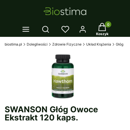
Twój koszyk: 0
Otwórz wyszukiwarkę
Koszyk
biostima.pl
Dolegliwości
Zdrowie Fizyczne
Układ Krążenia
Głóg
SWANSON Głóg Owoce
Ekstrakt 120 kaps.