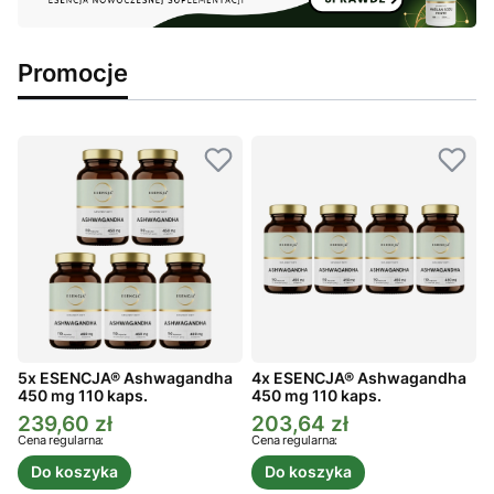
Promocje
5x ESENCJA® Ashwagandha
4x ESENCJA® Ashwagandha
450 mg 110 kaps.
450 mg 110 kaps.
4
239,60 zł
203,64 zł
Cena promocyjna
Cena promocyjna
C
Cena regularna:
Cena regularna:
C
Do koszyka
Do koszyka