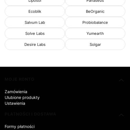
Liposol
Panaseus
Ecoblik
BeOrganic
Salvum Lab
Probiobalance
Solve Labs
Yumearth
Desire Labs
Solgar
Linki w stopce
MOJE KONTO
Zamówienia
Ulubione produkty
Ustawienia
PŁATNOŚCI I DOSTAWA
Formy płatności