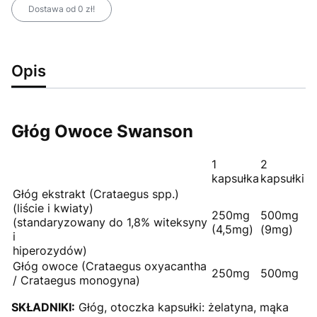
Dostawa od 0 zł!
Opis
Głóg Owoce Swanson
1
2
kapsułka
kapsułki
Głóg ekstrakt (Crataegus spp.)
(liście i kwiaty)
250mg
500mg
(standaryzowany do 1,8% witeksyny
(4,5mg)
(9mg)
i
hiperozydów)
Głóg owoce (Crataegus oxyacantha
250mg
500mg
/ Crataegus monogyna)
SKŁADNIKI:
Głóg, otoczka kapsułki: żelatyna, mąka