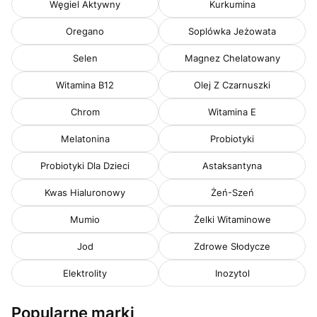
Węgiel Aktywny
Kurkumina
Oregano
Soplówka Jeżowata
Selen
Magnez Chelatowany
Witamina B12
Olej Z Czarnuszki
Chrom
Witamina E
Melatonina
Probiotyki
Probiotyki Dla Dzieci
Astaksantyna
Kwas Hialuronowy
Żeń-Szeń
Mumio
Żelki Witaminowe
Jod
Zdrowe Słodycze
Elektrolity
Inozytol
Popularne marki