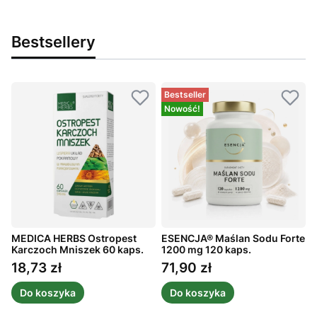
Bestsellery
Bestseller
Nowość!
MEDICA HERBS Ostropest
ESENCJA® Maślan Sodu Forte
A
ż
Karczoch Mniszek 60 kaps.
1200 mg 120 kaps.
m
1
18,73 zł
71,90 zł
Cena
Cena
Do koszyka
Do koszyka