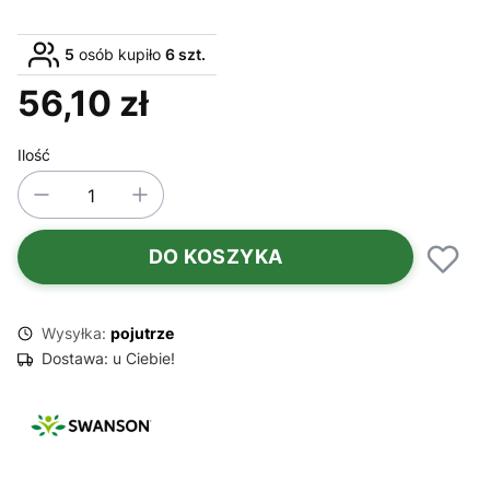
5
osób kupiło
6 szt.
56,10 zł
Cena
Ilość
DO KOSZYKA
Wysyłka:
pojutrze
Dostawa:
u Ciebie!