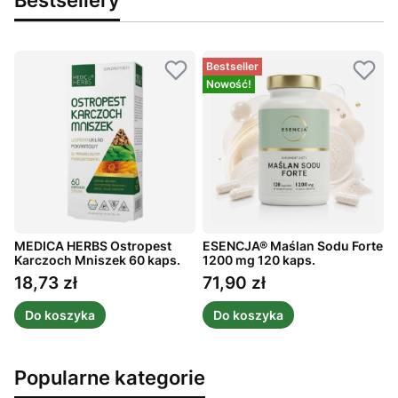
Bestseller
Nowość!
MEDICA HERBS Ostropest
ESENCJA® Maślan Sodu Forte
ż
Karczoch Mniszek 60 kaps.
1200 mg 120 kaps.
C
1
18,73 zł
71,90 zł
Cena
Cena
Do koszyka
Do koszyka
Popularne kategorie