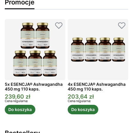
Promocje
5x ESENCJA® Ashwagandha
4x ESENCJA® Ashwagandha
450 mg 110 kaps.
450 mg 110 kaps.
4
239,60 zł
203,64 zł
Cena promocyjna
Cena promocyjna
C
Cena regularna:
Cena regularna:
C
Do koszyka
Do koszyka
Bestsellery