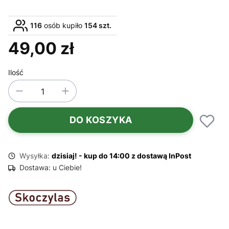
116
osób kupiło
154 szt.
49,00 zł
Cena
Ilość
DO KOSZYKA
Wysyłka:
dzisiaj! - kup do 14:00 z dostawą InPost
Dostawa:
u Ciebie!