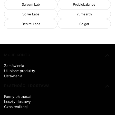
Salvum Lab
Probiobalance
Solve Labs
Yumearth
Desire Labs
Solgar
Linki w stopce
MOJE KONTO
Zamówienia
Ulubione produkty
Ustawienia
PŁATNOŚCI I DOSTAWA
Formy płatności
Koszty dostawy
Czas realizacji