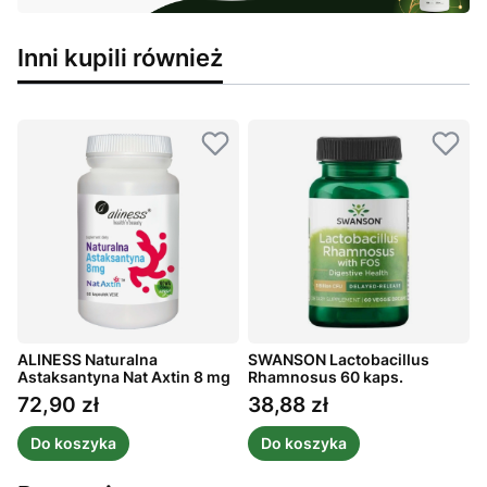
Inni kupili również
ALINESS Naturalna
SWANSON Lactobacillus
Astaksantyna Nat Axtin 8 mg
Rhamnosus 60 kaps.
G
60 kaps.
72,90 zł
38,88 zł
Cena
Cena
Do koszyka
Do koszyka