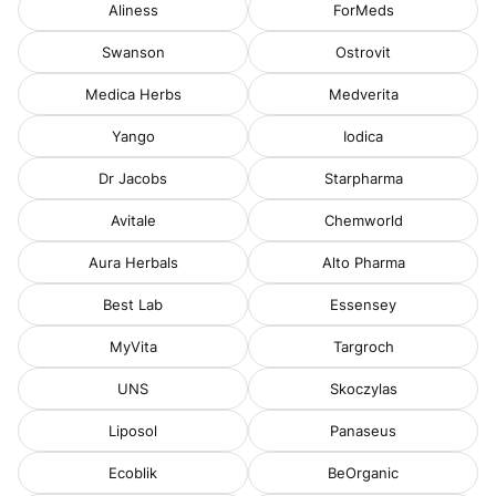
Aliness
ForMeds
Swanson
Ostrovit
Medica Herbs
Medverita
Yango
Iodica
Dr Jacobs
Starpharma
Avitale
Chemworld
Aura Herbals
Alto Pharma
Best Lab
Essensey
MyVita
Targroch
UNS
Skoczylas
Liposol
Panaseus
Ecoblik
BeOrganic