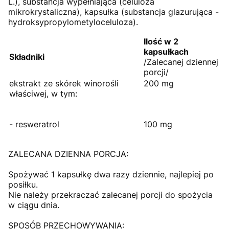
L.), substancja wypełniająca (celuloza
mikrokrystaliczna), kapsułka (substancja glazurująca -
hydroksypropylometyloceluloza).
Ilość w 2
kapsułkach
Składniki
/Zalecanej dziennej
porcji/
ekstrakt ze skórek winorośli
200 mg
właściwej, w tym:
- resweratrol
100 mg
ZALECANA DZIENNA PORCJA:
Spożywać 1 kapsułkę dwa razy dziennie, najlepiej po
posiłku.
Nie należy przekraczać zalecanej porcji do spożycia
w ciągu dnia.
SPOSÓB PRZECHOWYWANIA: