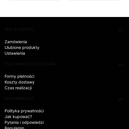
Linki w stopce
MOJE KONTO
Zamówienia
Ulubione produkty
Ustawienia
PŁATNOŚCI I DOSTAWA
Formy płatności
Koszty dostawy
Czas realizacji
INFORMACJE
Polityka prywatności
Jak kupować?
Pytania i odpowiedzi
Regulamin