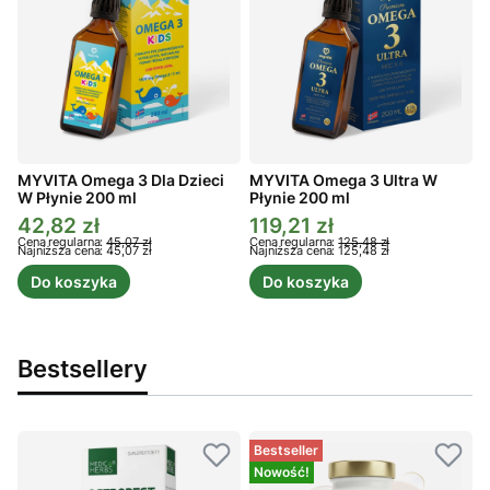
MYVITA Omega 3 Dla Dzieci
MYVITA Omega 3 Ultra W
W Płynie 200 ml
Płynie 200 ml
P
42,82 zł
119,21 zł
Cena promocyjna
Cena promocyjna
C
Cena regularna:
45,07 zł
Cena regularna:
125,48 zł
C
Najniższa cena:
45,07 zł
Najniższa cena:
125,48 zł
N
Do koszyka
Do koszyka
Bestsellery
Bestseller
Nowość!