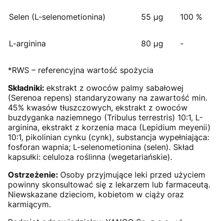
Selen (L-selenometionina)
55 µg
100 %
L-arginina
80 µg
-
*RWS – referencyjna wartość spożycia
Składniki:
ekstrakt z owoców palmy sabałowej
(Serenoa repens) standaryzowany na zawartość min.
45% kwasów tłuszczowych, ekstrakt z owoców
buzdyganka naziemnego (Tribulus terrestris) 10:1, L-
arginina, ekstrakt z korzenia maca (Lepidium meyenii)
10:1, pikolinian cynku (cynk), substancja wypełniająca:
fosforan wapnia; L-selenometionina (selen). Skład
kapsułki: celuloza roślinna (wegetariańskie).
Ostrzeżenie:
Osoby przyjmujące leki przed użyciem
powinny skonsultować się z lekarzem lub farmaceutą.
Niewskazane dzieciom, kobietom w ciąży oraz
karmiącym.