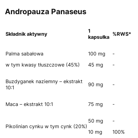
Andropauza Panaseus
1
Składnik aktywny
%RWS*
kapsułka
Palma sabałowa
100 mg
-
w tym kwasy tłuszczowe (45%)
45 mg
-
Buzdyganek naziemny – ekstrakt
90 mg
-
10:1
Maca – ekstrakt 10:1
75 mg
-
50 mg
-
Pikolinian cynku w tym cynk (20%)
10 mg
100%