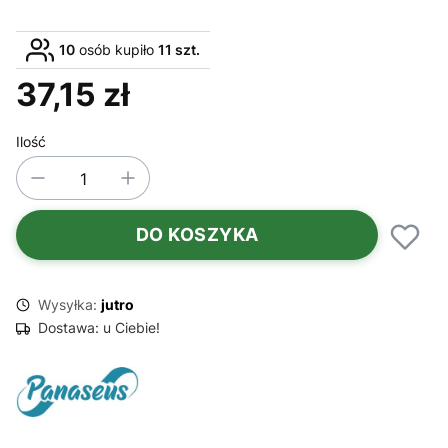
10
osób kupiło
11 szt.
37,15 zł
Cena
Ilość
DO KOSZYKA
Wysyłka:
jutro
Dostawa:
u Ciebie!