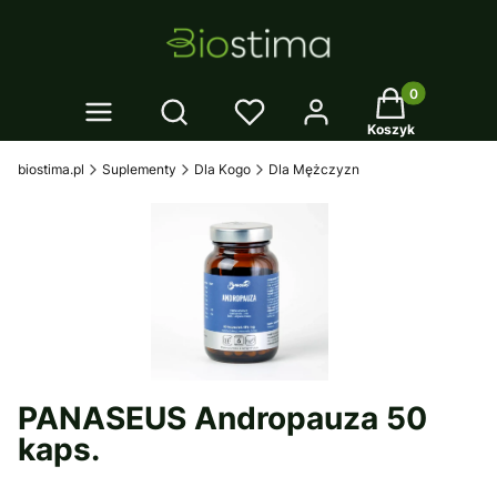
Twój koszyk: 0
Otwórz wyszukiwarkę
Koszyk
biostima.pl
Suplementy
Dla Kogo
Dla Mężczyzn
PANASEUS Andropauza 50
kaps.