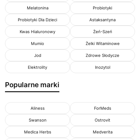
Melatonina
Probiotyki
Probiotyki Dla Dzieci
Astaksantyna
Kwas Hialuronowy
Żeń-Szeń
Mumio
Żelki Witaminowe
Jod
Zdrowe Słodycze
Elektrolity
Inozytol
Popularne marki
Aliness
ForMeds
Swanson
Ostrovit
Medica Herbs
Medverita