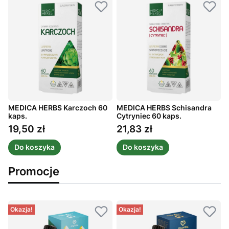
MEDICA HERBS Karczoch 60
MEDICA HERBS Schisandra
S
kaps.
Cytryniec 60 kaps.
T
19,50 zł
21,83 zł
Cena
Cena
Do koszyka
Do koszyka
Promocje
Okazja!
Okazja!