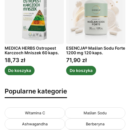
MEDICA HERBS Ostropest
ESENCJA® Maślan Sodu Forte
A
ż
Karczoch Mniszek 60 kaps.
1200 mg 120 kaps.
m
1
18,73 zł
71,90 zł
Cena
Cena
Do koszyka
Do koszyka
Popularne kategorie
Witamina C
Maślan Sodu
Ashwagandha
Berberyna