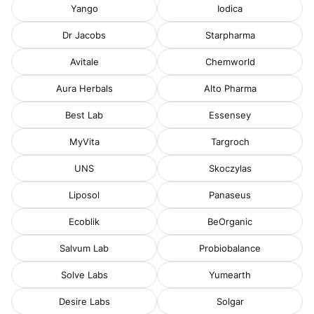
Yango
Iodica
Dr Jacobs
Starpharma
Avitale
Chemworld
Aura Herbals
Alto Pharma
Best Lab
Essensey
MyVita
Targroch
UNS
Skoczylas
Liposol
Panaseus
Ecoblik
BeOrganic
Salvum Lab
Probiobalance
Solve Labs
Yumearth
Desire Labs
Solgar