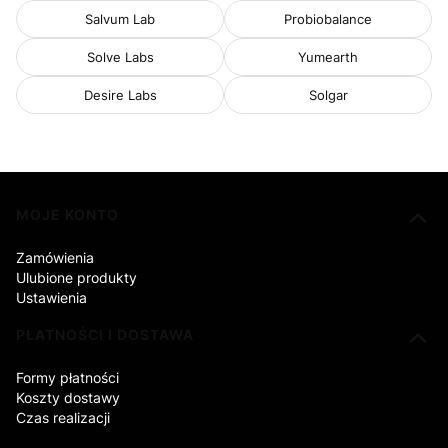
Salvum Lab
Probiobalance
Solve Labs
Yumearth
Desire Labs
Solgar
Linki w stopce
MOJE KONTO
Zamówienia
Ulubione produkty
Ustawienia
PŁATNOŚCI I DOSTAWA
Formy płatności
Koszty dostawy
Czas realizacji