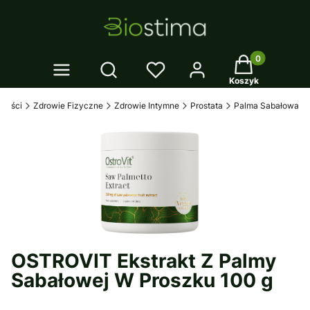
Twój koszyk: 0
Otwórz wyszukiwarkę
Koszyk
iwości
Zdrowie Fizyczne
Zdrowie Intymne
Prostata
Palma Sabałowa
OSTROVIT Ekstrakt Z Palmy
Sabałowej W Proszku 100 g