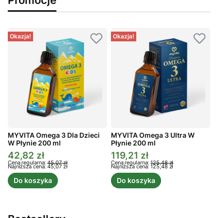
Okazja!
Okazja!
MYVITA Omega 3 Dla Dzieci
MYVITA Omega 3 Ultra W
W Płynie 200 ml
Płynie 200 ml
P
42,82 zł
119,21 zł
Cena promocyjna
Cena promocyjna
C
Cena regularna:
45,07 zł
Cena regularna:
125,48 zł
C
Najniższa cena:
45,07 zł
Najniższa cena:
125,48 zł
N
Do koszyka
Do koszyka