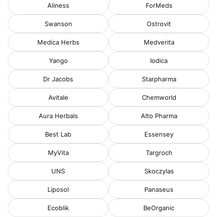
Aliness
ForMeds
Swanson
Ostrovit
Medica Herbs
Medverita
Yango
Iodica
Dr Jacobs
Starpharma
Avitale
Chemworld
Aura Herbals
Alto Pharma
Best Lab
Essensey
MyVita
Targroch
UNS
Skoczylas
Liposol
Panaseus
Ecoblik
BeOrganic