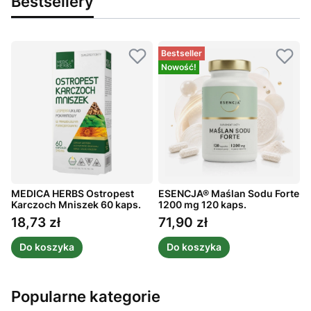
Bestsellery
Bestseller
Nowość!
MEDICA HERBS Ostropest
ESENCJA® Maślan Sodu Forte
A
Karczoch Mniszek 60 kaps.
1200 mg 120 kaps.
m
1
18,73 zł
71,90 zł
Cena
Cena
Do koszyka
Do koszyka
Popularne kategorie