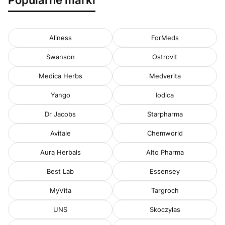
Aliness
ForMeds
Swanson
Ostrovit
Medica Herbs
Medverita
Yango
Iodica
Dr Jacobs
Starpharma
Avitale
Chemworld
Aura Herbals
Alto Pharma
Best Lab
Essensey
MyVita
Targroch
UNS
Skoczylas