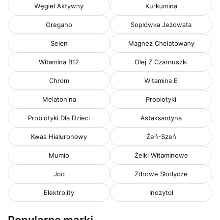
Węgiel Aktywny
Kurkumina
Oregano
Soplówka Jeżowata
Selen
Magnez Chelatowany
Witamina B12
Olej Z Czarnuszki
Chrom
Witamina E
Melatonina
Probiotyki
Probiotyki Dla Dzieci
Astaksantyna
Kwas Hialuronowy
Żeń-Szeń
Mumio
Żelki Witaminowe
Jod
Zdrowe Słodycze
Elektrolity
Inozytol
Popularne marki