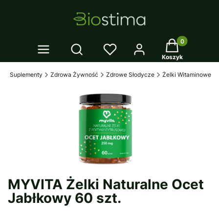
Twój koszyk: 0
Otwórz wyszukiwarkę
Koszyk
l
Suplementy
Zdrowa Żywność
Zdrowe Słodycze
Żelki Witaminowe
MYVITA Żelki Naturalne Ocet
Jabłkowy 60 szt.