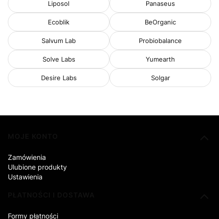
Liposol
Panaseus
Ecoblik
BeOrganic
Salvum Lab
Probiobalance
Solve Labs
Yumearth
Desire Labs
Solgar
Linki w stopce
MOJE KONTO
Zamówienia
Ulubione produkty
Ustawienia
PŁATNOŚCI I DOSTAWA
Formy płatności