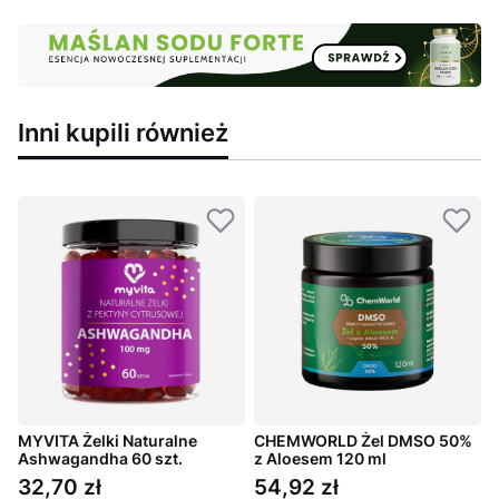
Inni kupili również
MYVITA Żelki Naturalne
CHEMWORLD Żel DMSO 50%
M
Ashwagandha 60 szt.
z Aloesem 120 ml
N
32,70 zł
54,92 zł
Cena
Cena