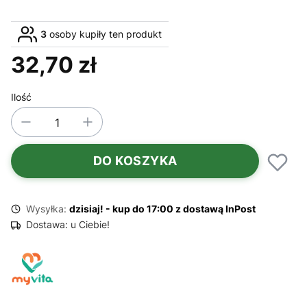
3
osoby kupiły ten produkt
32,70 zł
Cena
Ilość
DO KOSZYKA
Wysyłka:
dzisiaj! - kup do 17:00 z dostawą InPost
Dostawa:
u Ciebie!