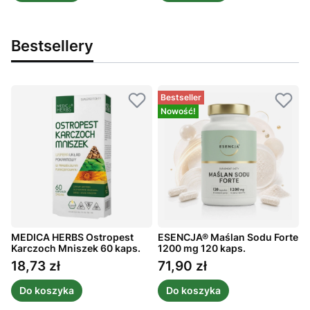
Bestsellery
Bestseller
Nowość!
MEDICA HERBS Ostropest
ESENCJA® Maślan Sodu Forte
Karczoch Mniszek 60 kaps.
1200 mg 120 kaps.
C
1
18,73 zł
71,90 zł
Cena
Cena
Do koszyka
Do koszyka