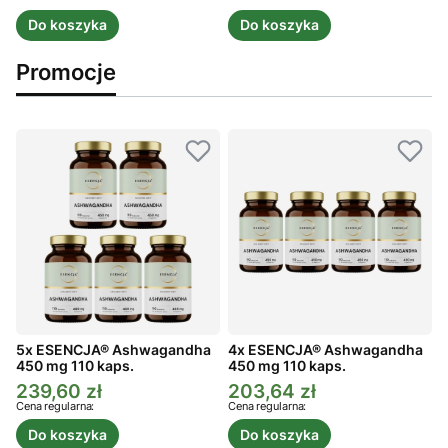
Do koszyka
Do koszyka
Promocje
5x ESENCJA® Ashwagandha
4x ESENCJA® Ashwagandha
450 mg 110 kaps.
450 mg 110 kaps.
4
239,60 zł
203,64 zł
Cena promocyjna
Cena promocyjna
C
Cena regularna:
Cena regularna:
C
Do koszyka
Do koszyka