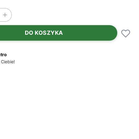
DO KOSZYKA
utro
 Ciebie!