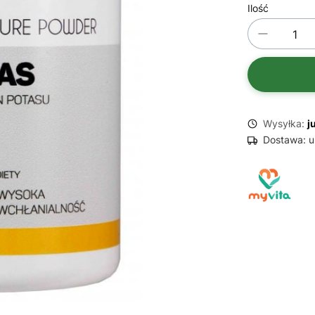
Ilość
Wysyłka:
j
Dostawa:
u