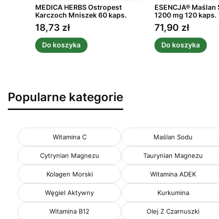
mg 60
MEDICA HERBS Ostropest
ESENCJA® Maślan 
Karczoch Mniszek 60 kaps.
1200 mg 120 kaps.
18,73 zł
71,90 zł
Cena
Cena
Do koszyka
Do koszyka
Popularne kategorie
Witamina C
Maślan Sodu
Cytrynian Magnezu
Taurynian Magnezu
Kolagen Morski
Witamina ADEK
Węgiel Aktywny
Kurkumina
Witamina B12
Olej Z Czarnuszki