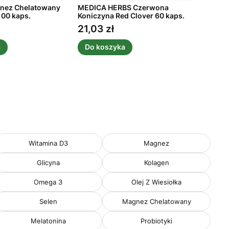
nez Chelatowany
MEDICA HERBS Czerwona
MEDICA
100 kaps.
Koniczyna Red Clover 60 kaps.
Gronias
21,03 zł
19,51 
Cena
Cena
a
Do koszyka
Do k
Witamina D3
Magnez
Glicyna
Kolagen
Omega 3
Olej Z Wiesiołka
Selen
Magnez Chelatowany
Melatonina
Probiotyki