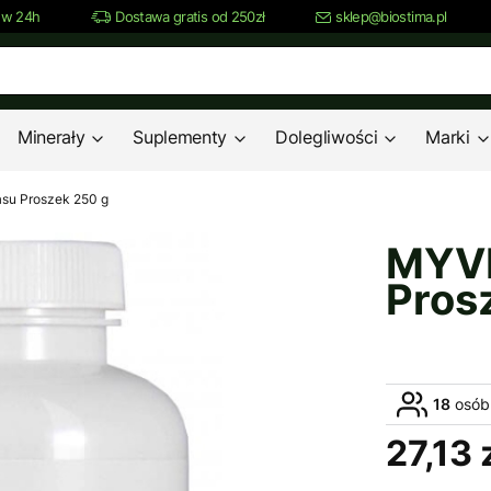
 w 24h
Dostawa gratis od 250zł
sklep@biostima.pl
Minerały
Suplementy
Dolegliwości
Marki
su Proszek 250 g
MYVI
Pros
18
osób
27,13 
Cena