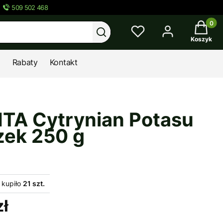
509 502 468
Twój kos
Wyczyść
Szukaj
Koszyk
Rabaty
Kontakt
TA Cytrynian Potasu
zek 250 g
 kupiło
21 szt.
zł