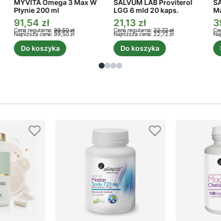
MYVITA Omega 3 Max W
SALVUM LAB Proviterol
S
Płynie 200 ml
LGG 6 mld 20 kaps.
Ma
91,54 zł
21,13 zł
3
Cena promocyjna
Cena promocyjna
C
Cena regularna:
99,50 zł
Cena regularna:
22,72 zł
Cen
Najniższa cena:
99,50 zł
Najniższa cena:
22,72 zł
Naj
Do koszyka
Do koszyka