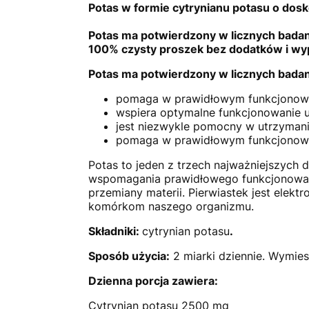
Potas w formie cytrynianu potasu o dosk
Potas ma potwierdzony w licznych badan
100% czysty proszek bez dodatków i wy
Potas ma potwierdzony w licznych badan
pomaga w prawidłowym funkcjonowa
wspiera optymalne funkcjonowanie 
jest niezwykle pomocny w utrzymani
pomaga w prawidłowym funkcjonow
Potas to jeden z trzech najważniejszych 
wspomagania prawidłowego funkcjonowani
przemiany materii. Pierwiastek jest ele
komórkom naszego organizmu.
Składniki:
cytrynian potasu
.
Sposób użycia:
2 miarki dziennie. Wymie
Dzienna porcja zawiera:
Cytrynian potasu 2500 mg