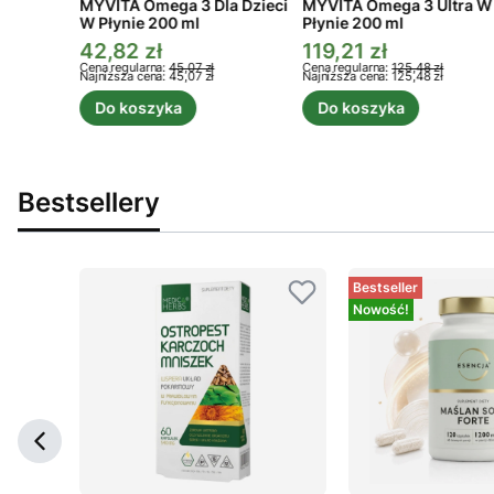
tamina
MYVITA Omega 3 Dla Dzieci
MYVITA Omega 3 Ultra W
W Płynie 200 ml
Płynie 200 ml
ps.
42,82 zł
119,21 zł
a
Cena promocyjna
Cena promocyjna
Cena regularna:
45,07 zł
Cena regularna:
125,48 zł
Najniższa cena:
45,07 zł
Najniższa cena:
125,48 zł
Do koszyka
Do koszyka
Bestsellery
Bestseller
Nowość!