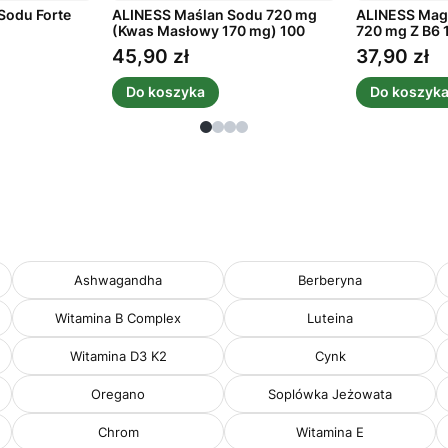
Sodu Forte
ALINESS Maślan Sodu 720 mg
ALINESS Mag
(Kwas Masłowy 170 mg) 100
720 mg Z B6 
kaps.
45,90 zł
37,90 zł
Cena
Cena
Do koszyka
Do koszyk
Ashwagandha
Berberyna
Witamina B Complex
Luteina
Witamina D3 K2
Cynk
Oregano
Soplówka Jeżowata
Chrom
Witamina E