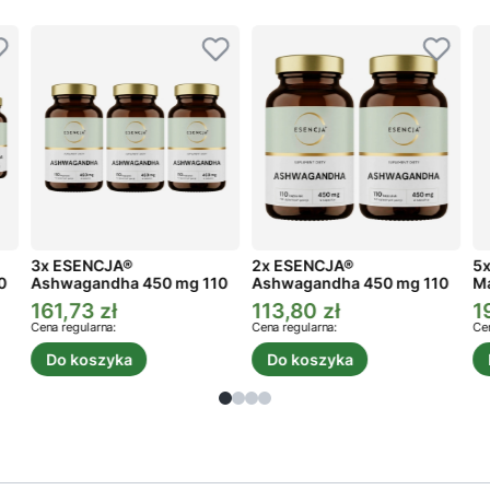
3x ESENCJA®
2x ESENCJA®
5x
0
Ashwagandha 450 mg 110
Ashwagandha 450 mg 110
Ma
kaps.
kaps.
161,73 zł
113,80 zł
1
Cena promocyjna
Cena promocyjna
C
Cena regularna:
Cena regularna:
Cen
Do koszyka
Do koszyka