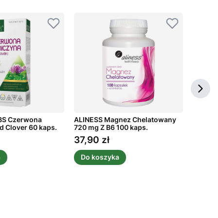
BS Czerwona
ALINESS Magnez Chelatowany
MEDICA
d Clover 60 kaps.
720 mg Z B6 100 kaps.
Gronias
37,90 zł
19,51 
Cena
Cena
a
Do koszyka
Do k