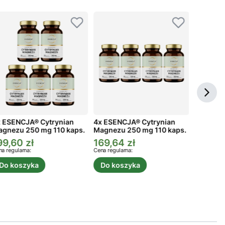
 ESENCJA® Cytrynian
4x ESENCJA® Cytrynian
3x ESEN
gnezu 250 mg 110 kaps.
Magnezu 250 mg 110 kaps.
Magnezu
99,60 zł
169,64 zł
134,73
ena promocyjna
Cena promocyjna
Cena p
a regularna:
Cena regularna:
Cena regula
Do koszyka
Do koszyka
Do ko