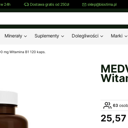
 w 24h
Dostawa gratis od 250zł
sklep@biostima.pl
Minerały
Suplementy
Dolegliwości
Marki
0 mg Witamina B1 120 kaps.
MEDV
Wita
63
osob
25,57 
Cena