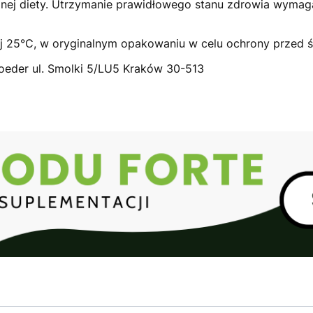
anej diety. Utrzymanie prawidłowego stanu zdrowia wyma
j 25°C, w oryginalnym opakowaniu w celu ochrony przed św
oeder ul. Smolki 5/LU5 Kraków 30-513