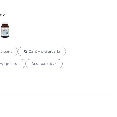
eż
 produkt
Zamów telefonicznie
y i płatności
Dostawa od 0 zł!