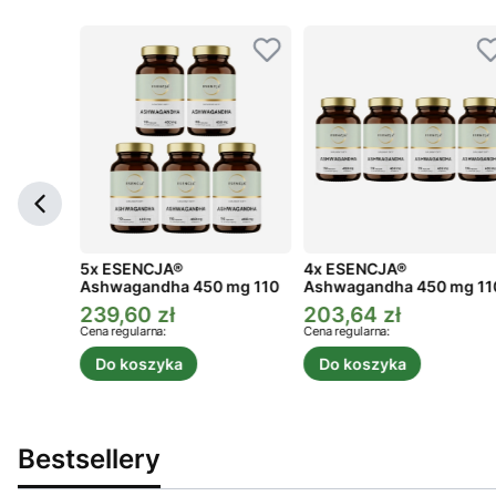
ga 3
5x ESENCJA®
4x ESENCJA®
Ashwagandha 450 mg 110
Ashwagandha 450 mg 11
kaps.
kaps.
239,60 zł
203,64 zł
a
Cena promocyjna
Cena promocyjna
Cena regularna:
Cena regularna:
Do koszyka
Do koszyka
Bestsellery