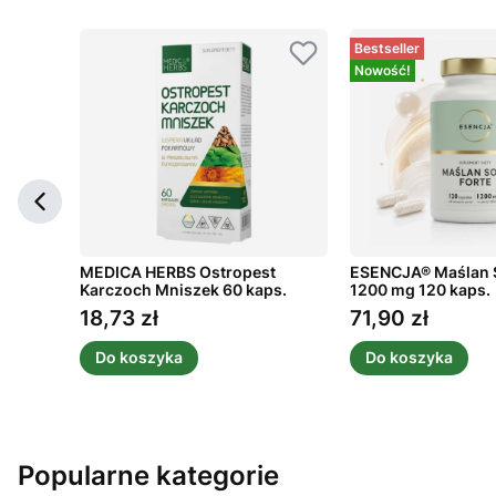
Bestseller
Nowość!
owany
MEDICA HERBS Ostropest
ESENCJA® Maślan 
h 80
Karczoch Mniszek 60 kaps.
1200 mg 120 kaps.
18,73 zł
71,90 zł
Cena
Cena
Do koszyka
Do koszyka
Popularne kategorie