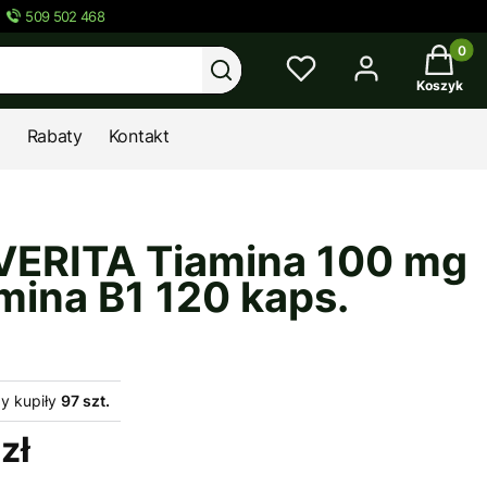
509 502 468
Twój kos
Wyczyść
Szukaj
Koszyk
Rabaty
Kontakt
ERITA Tiamina 100 mg
mina B1 120 kaps.
y kupiły
97 szt.
zł