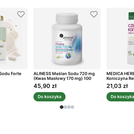
Sodu Forte
ALINESS Maślan Sodu 720 mg
MEDICA HER
(Kwas Masłowy 170 mg) 100
Koniczyna Re
kaps.
45,90 zł
21,03 zł
Cena
Cena
Do koszyka
Do koszyk