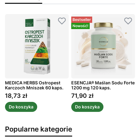
Bestseller
Nowość!
MEDICA HERBS Ostropest
ESENCJA® Maślan Sodu Forte
A
Karczoch Mniszek 60 kaps.
1200 mg 120 kaps.
m
1
18,73 zł
71,90 zł
Cena
Cena
Do koszyka
Do koszyka
Popularne kategorie