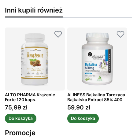
Inni kupili również
ALTO PHARMA Krążenie
ALINESS Bajkalina Tarczyca
Forte 120 kaps.
Bajkalska Extract 85% 400
mg 100 kaps.
75,99 zł
59,90 zł
Cena
Cena
Do koszyka
Do koszyka
Promocje