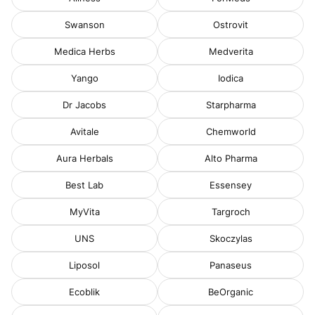
Swanson
Ostrovit
Medica Herbs
Medverita
Yango
Iodica
Dr Jacobs
Starpharma
Avitale
Chemworld
Aura Herbals
Alto Pharma
Best Lab
Essensey
MyVita
Targroch
UNS
Skoczylas
Liposol
Panaseus
Ecoblik
BeOrganic