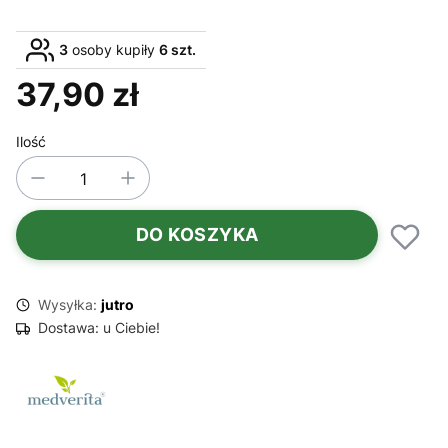
3
osoby kupiły
6 szt.
37,90 zł
Cena
Ilość
DO KOSZYKA
Wysyłka:
jutro
Dostawa:
u Ciebie!