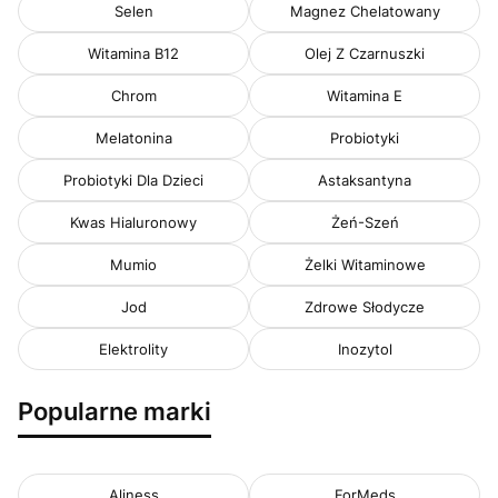
Selen
Magnez Chelatowany
Witamina B12
Olej Z Czarnuszki
Chrom
Witamina E
Melatonina
Probiotyki
Probiotyki Dla Dzieci
Astaksantyna
Kwas Hialuronowy
Żeń-Szeń
Mumio
Żelki Witaminowe
Jod
Zdrowe Słodycze
Elektrolity
Inozytol
Popularne marki
Aliness
ForMeds