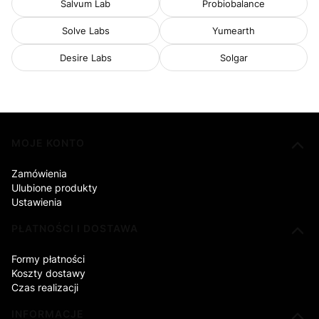
Salvum Lab
Probiobalance
Solve Labs
Yumearth
Desire Labs
Solgar
Linki w stopce
MOJE KONTO
Zamówienia
Ulubione produkty
Ustawienia
PŁATNOŚCI I DOSTAWA
Formy płatności
Koszty dostawy
Czas realizacji
INFORMACJE