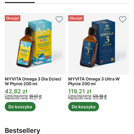
Okazja!
Okazja!
MYVITA Omega 3 Dla Dzieci
MYVITA Omega 3 Ultra W
W Płynie 200 ml
Płynie 200 ml
P
42,82 zł
119,21 zł
Cena promocyjna
Cena promocyjna
C
Cena regularna:
45,07 zł
Cena regularna:
125,48 zł
C
Najniższa cena:
45,07 zł
Najniższa cena:
125,48 zł
N
Do koszyka
Do koszyka
Bestsellery