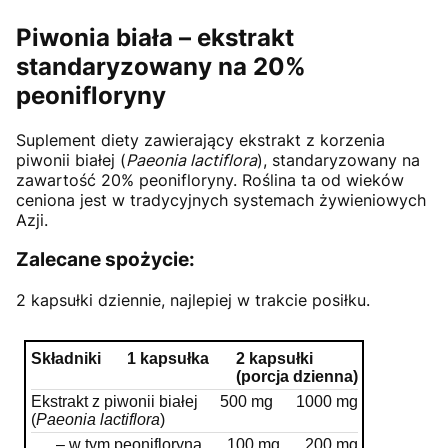
Piwonia biała – ekstrakt
standaryzowany na 20%
peonifloryny
Suplement diety zawierający ekstrakt z korzenia
piwonii białej (
Paeonia lactiflora
), standaryzowany na
zawartość 20% peonifloryny. Roślina ta od wieków
ceniona jest w tradycyjnych systemach żywieniowych
Azji.
Zalecane spożycie:
2 kapsułki dziennie, najlepiej w trakcie posiłku.
Składniki
1 kapsułka
2 kapsułki
(porcja dzienna)
Ekstrakt z piwonii białej
500 mg
1000 mg
(
Paeonia lactiflora
)
– w tym peonifloryna
100 mg
200 mg