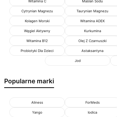
Witamina C
Maślan Sodu
Cytrynian Magnezu
Taurynian Magnezu
Kolagen Morski
Witamina ADEK
Węgiel Aktywny
Kurkumina
Witamina B12
Olej Z Czarnuszki
Probiotyki Dla Dzieci
Astaksantyna
Jod
Popularne marki
Aliness
ForMeds
Yango
Iodica