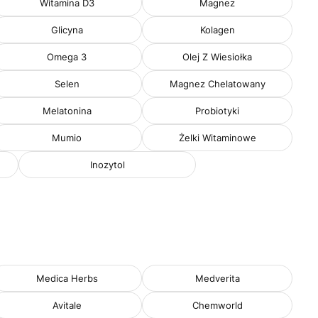
Witamina D3
Magnez
Glicyna
Kolagen
Omega 3
Olej Z Wiesiołka
Selen
Magnez Chelatowany
Melatonina
Probiotyki
Mumio
Żelki Witaminowe
Inozytol
Medica Herbs
Medverita
Avitale
Chemworld