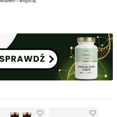
iatłem i wilgocią.