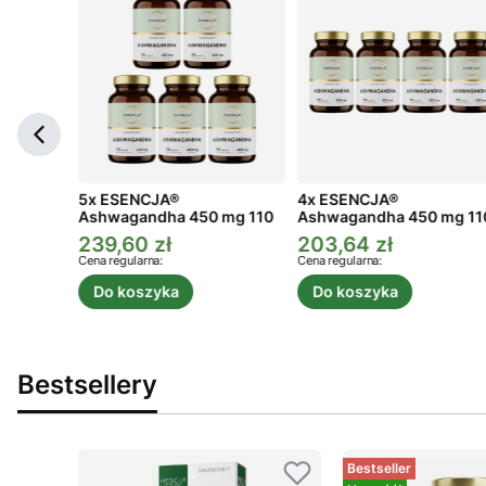
ga 3
5x ESENCJA®
4x ESENCJA®
Ashwagandha 450 mg 110
Ashwagandha 450 mg 11
kaps.
kaps.
239,60 zł
203,64 zł
a
Cena promocyjna
Cena promocyjna
Cena regularna:
Cena regularna:
Do koszyka
Do koszyka
Bestsellery
Bestseller