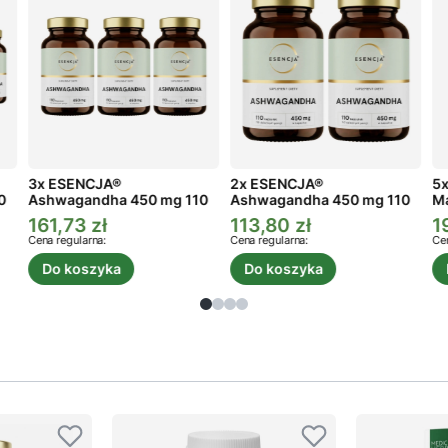
3x ESENCJA®
2x ESENCJA®
5x
0
Ashwagandha 450 mg 110
Ashwagandha 450 mg 110
Ma
kaps.
kaps.
161,73 zł
113,80 zł
1
Cena promocyjna
Cena promocyjna
C
Cena regularna:
Cena regularna:
Cen
Do koszyka
Do koszyka