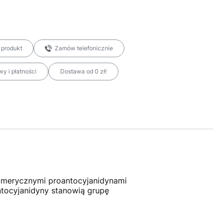
 produkt
Zamów telefonicznie
y i płatności
Dostawa od 0 zł!
gomerycznymi proantocyjanidynami
ntocyjanidyny stanowią grupę