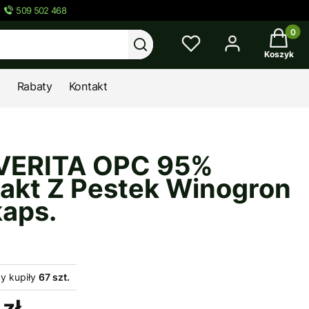
509 502 468
Twój kos
Wyczyść
Szukaj
Koszyk
Rabaty
Kontakt
ERITA OPC 95%
rakt Z Pestek Winogron
kaps.
y kupiły
67 szt.
zł