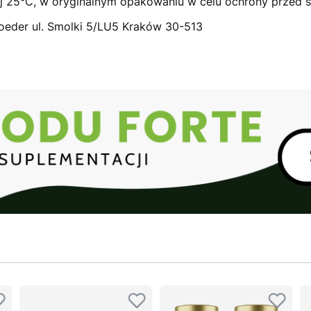
j 25°C, w oryginalnym opakowaniu w celu ochrony przed św
oeder ul. Smolki 5/LU5 Kraków 30-513