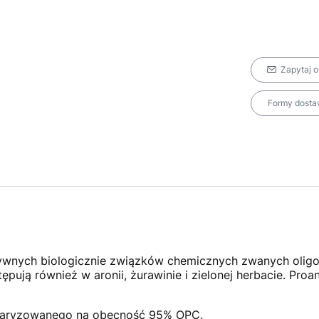
Zapytaj o
Formy dostaw
ktywnych biologicznie związków chemicznych zwanych oli
ują również w aronii, żurawinie i zielonej herbacie. Proa
daryzowanego na obecność 95% OPC.