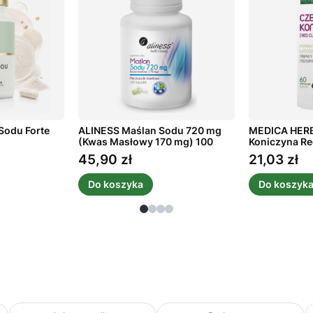
Sodu Forte
ALINESS Maślan Sodu 720 mg
MEDICA HER
(Kwas Masłowy 170 mg) 100
Koniczyna Re
kaps.
45,90 zł
21,03 zł
Cena
Cena
Do koszyka
Do koszyk