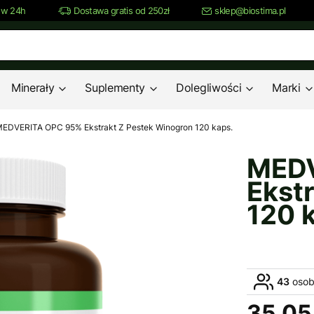
 w 24h
Dostawa gratis od 250zł
sklep@biostima.pl
Minerały
Suplementy
Dolegliwości
Marki
EDVERITA OPC 95% Ekstrakt Z Pestek Winogron 120 kaps.
MEDV
Ekst
120 
43
osob
35,05 
Cena