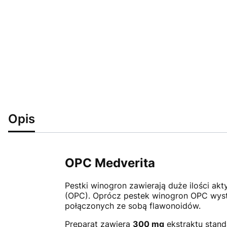
Opis
OPC Medverita
Pestki winogron zawierają duże ilości a
(OPC). Oprócz pestek winogron OPC występ
połączonych ze sobą flawonoidów.
Preparat zawiera
300 mg
ekstraktu stan