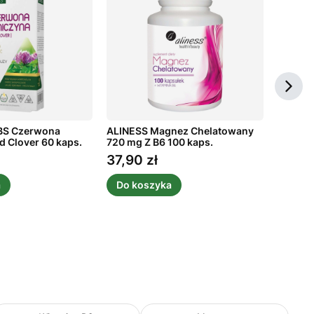
BS Czerwona
ALINESS Magnez Chelatowany
MEDICA
d Clover 60 kaps.
720 mg Z B6 100 kaps.
Gronias
37,90 zł
19,51 
Cena
Cena
a
Do koszyka
Do k