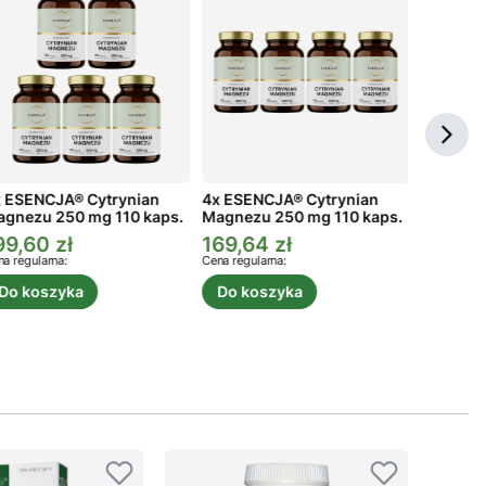
 ESENCJA® Cytrynian
4x ESENCJA® Cytrynian
3x ESEN
gnezu 250 mg 110 kaps.
Magnezu 250 mg 110 kaps.
Magnezu
99,60 zł
169,64 zł
134,73
ena promocyjna
Cena promocyjna
Cena p
a regularna:
Cena regularna:
Cena regula
Do koszyka
Do koszyka
Do ko