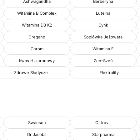
Ashwagandha
Berberyna
Witamina B Complex
Luteina
Witamina D3 K2
Cynk
Oregano
Soplówka Jeżowata
Chrom
Witamina E
Kwas Hialuronowy
Żeń-Szeń
Zdrowe Słodycze
Elektrolity
Swanson
Ostrovit
Dr Jacobs
Starpharma