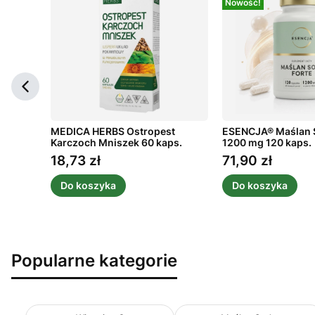
Nowość!
owany
MEDICA HERBS Ostropest
ESENCJA® Maślan 
h 80
Karczoch Mniszek 60 kaps.
1200 mg 120 kaps.
18,73 zł
71,90 zł
Cena
Cena
Do koszyka
Do koszyka
Popularne kategorie