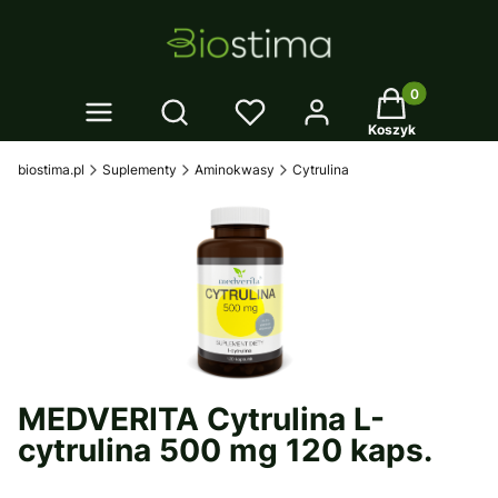
Twój koszyk: 0
Otwórz wyszukiwarkę
Koszyk
biostima.pl
Suplementy
Aminokwasy
Cytrulina
MEDVERITA Cytrulina L-
cytrulina 500 mg 120 kaps.