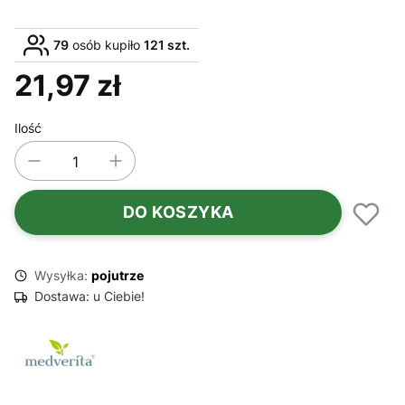
79
osób kupiło
121 szt.
21,97 zł
Cena
Ilość
DO KOSZYKA
Wysyłka:
pojutrze
Dostawa:
u Ciebie!