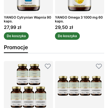
YANGO Cytrynian Wapnia 90
YANGO Omega 3 1000 mg 60
S
kaps.
kaps.
8
27,99 zł
29,50 zł
Cena
Cena
Do koszyka
Do koszyka
Promocje