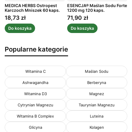
MEDICA HERBS Ostropest
ESENCJA® Maślan Sodu Forte
A
ż
Karczoch Mniszek 60 kaps.
1200 mg 120 kaps.
m
1
18,73 zł
71,90 zł
Cena
Cena
Do koszyka
Do koszyka
Popularne kategorie
Witamina C
Maślan Sodu
Ashwagandha
Berberyna
Witamina D3
Magnez
Cytrynian Magnezu
Taurynian Magnezu
Witamina B Complex
Luteina
Glicyna
Kolagen