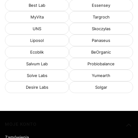
Best Lab
Essensey
MyVita
Targroch
UNS
Skoczylas
Liposol
Panaseus
Ecoblik
BeOrganic
Salvum Lab
Probiobalance
Solve Labs
Yumearth
Desire Labs
Solgar
Linki w stopce
MOJE KONTO
Zamówienia