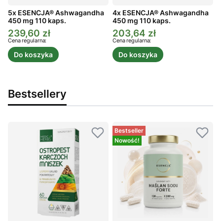
5x ESENCJA® Ashwagandha
4x ESENCJA® Ashwagandha
450 mg 110 kaps.
450 mg 110 kaps.
4
239,60 zł
203,64 zł
Cena promocyjna
Cena promocyjna
C
Cena regularna:
Cena regularna:
C
Do koszyka
Do koszyka
Bestsellery
Bestseller
Nowość!