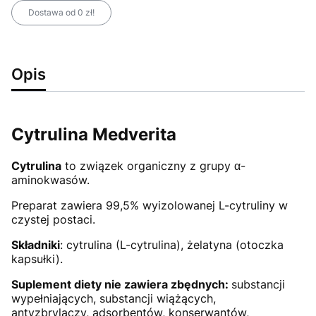
Dostawa od 0 zł!
Opis
Cytrulina Medverita
Cytrulina
to związek organiczny z grupy α-
aminokwasów.
Preparat zawiera 99,5% wyizolowanej L-cytruliny w
czystej postaci.
Składniki
: cytrulina (L-cytrulina), żelatyna (otoczka
kapsułki).
Suplement diety nie zawiera zbędnych:
substancji
wypełniających, substancji wiążących,
antyzbrylaczy, adsorbentów, konserwantów,