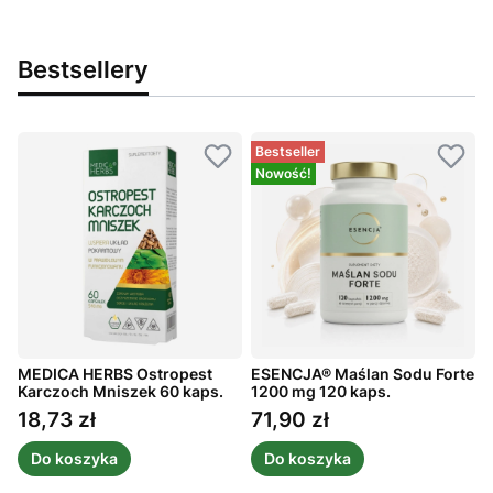
Bestsellery
Bestseller
Nowość!
MEDICA HERBS Ostropest
ESENCJA® Maślan Sodu Forte
Karczoch Mniszek 60 kaps.
1200 mg 120 kaps.
C
1
18,73 zł
71,90 zł
Cena
Cena
Do koszyka
Do koszyka