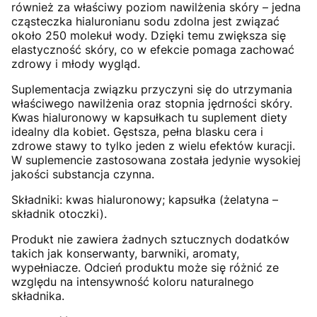
również za właściwy poziom nawilżenia skóry – jedna
cząsteczka hialuronianu sodu zdolna jest związać
około 250 molekuł wody. Dzięki temu zwiększa się
elastyczność skóry, co w efekcie pomaga zachować
zdrowy i młody wygląd.
Suplementacja związku przyczyni się do utrzymania
właściwego nawilżenia oraz stopnia jędrności skóry.
Kwas hialuronowy w kapsułkach tu suplement diety
idealny dla kobiet. Gęstsza, pełna blasku cera i
zdrowe stawy to tylko jeden z wielu efektów kuracji.
W suplemencie zastosowana została jedynie wysokiej
jakości substancja czynna.
Składniki: kwas hialuronowy; kapsułka (żelatyna –
składnik otoczki).
Produkt nie zawiera żadnych sztucznych dodatków
takich jak konserwanty, barwniki, aromaty,
wypełniacze. Odcień produktu może się różnić ze
względu na intensywność koloru naturalnego
składnika.