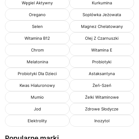
Węgiel Aktywny
Kurkumina
Oregano
Soplówka Jeżowata
Selen
Magnez Chelatowany
Witamina B12
Olej Z Czarnuszki
Chrom
Witamina E
Melatonina
Probiotyki
Probiotyki Dla Dzieci
Astaksantyna
Kwas Hialuronowy
Żeń-Szeń
Mumio
Żelki Witaminowe
Jod
Zdrowe Słodycze
Elektrolity
Inozytol
Popularne marki