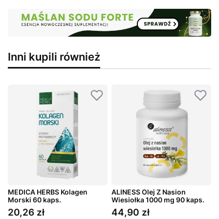
Inni kupili również
y
MEDICA HERBS Kolagen
ALINESS Olej Z Nasion
Morski 60 kaps.
Wiesiołka 1000 mg 90 kaps.
5
20,26 zł
44,90 zł
Cena
Cena