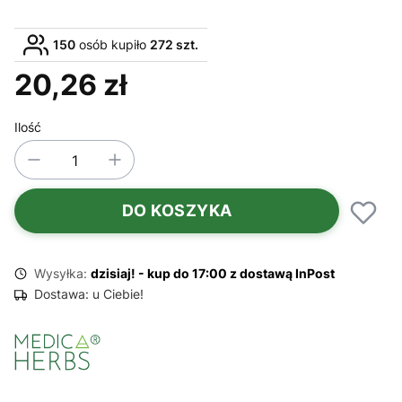
150
osób kupiło
272 szt.
20,26 zł
Cena
Ilość
DO KOSZYKA
Wysyłka:
dzisiaj! - kup do 17:00 z dostawą InPost
Dostawa:
u Ciebie!