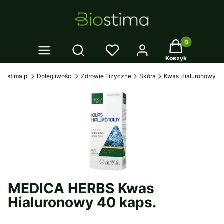
Twój koszyk: 0
Otwórz wyszukiwarkę
Koszyk
biostima.pl
Dolegliwości
Zdrowie Fizyczne
Skóra
Kwas Hialuronowy
MEDICA HERBS Kwas
Hialuronowy 40 kaps.