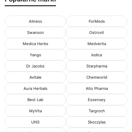
Aliness
ForMeds
Swanson
Ostrovit
Medica Herbs
Medverita
Yango
Iodica
Dr Jacobs
Starpharma
Avitale
Chemworld
Aura Herbals
Alto Pharma
Best Lab
Essensey
MyVita
Targroch
UNS
Skoczylas