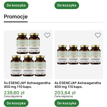
Do koszyka
Do koszyka
Promocje
5x ESENCJA® Ashwagandha
4x ESENCJA® Ashwagandha
450 mg 110 kaps.
450 mg 110 kaps.
4
239,60 zł
203,64 zł
Cena promocyjna
Cena promocyjna
C
Cena regularna:
Cena regularna:
C
Do koszyka
Do koszyka