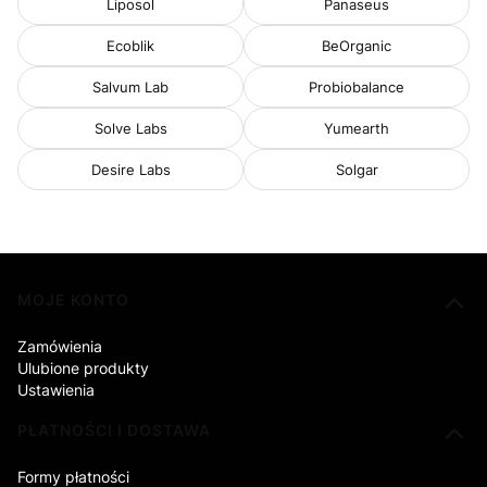
Liposol
Panaseus
Ecoblik
BeOrganic
Salvum Lab
Probiobalance
Solve Labs
Yumearth
Desire Labs
Solgar
Linki w stopce
MOJE KONTO
Zamówienia
Ulubione produkty
Ustawienia
PŁATNOŚCI I DOSTAWA
Formy płatności