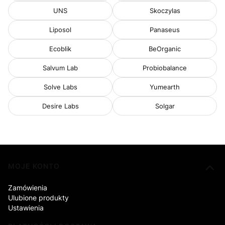
UNS
Skoczylas
Liposol
Panaseus
Ecoblik
BeOrganic
Salvum Lab
Probiobalance
Solve Labs
Yumearth
Desire Labs
Solgar
Linki w stopce
MOJE KONTO
Zamówienia
Ulubione produkty
Ustawienia