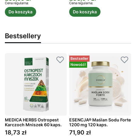
Cena regularna:
Cena regularna:
C
Do koszyka
Do koszyka
Bestsellery
Bestseller
Nowość!
MEDICA HERBS Ostropest
ESENCJA® Maślan Sodu Forte
ż
Karczoch Mniszek 60 kaps.
1200 mg 120 kaps.
K
k
18,73 zł
71,90 zł
Cena
Cena