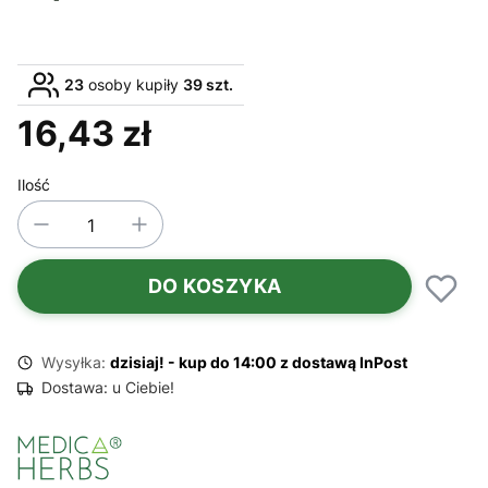
23
osoby kupiły
39 szt.
16,43 zł
Cena
Ilość
DO KOSZYKA
Wysyłka:
dzisiaj! - kup do 14:00 z dostawą InPost
Dostawa:
u Ciebie!