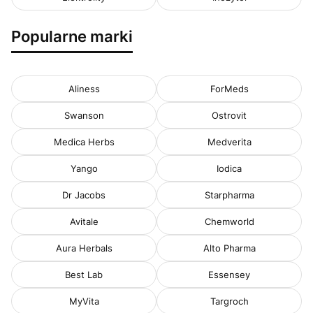
Popularne marki
Aliness
ForMeds
Swanson
Ostrovit
Medica Herbs
Medverita
Yango
Iodica
Dr Jacobs
Starpharma
Avitale
Chemworld
Aura Herbals
Alto Pharma
Best Lab
Essensey
MyVita
Targroch