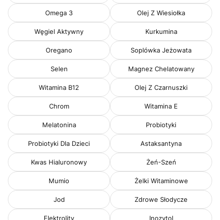
Omega 3
Olej Z Wiesiołka
Węgiel Aktywny
Kurkumina
Oregano
Soplówka Jeżowata
Selen
Magnez Chelatowany
Witamina B12
Olej Z Czarnuszki
Chrom
Witamina E
Melatonina
Probiotyki
Probiotyki Dla Dzieci
Astaksantyna
Kwas Hialuronowy
Żeń-Szeń
Mumio
Żelki Witaminowe
Jod
Zdrowe Słodycze
Elektrolity
Inozytol