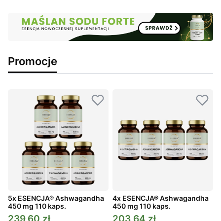
Promocje
5x ESENCJA® Ashwagandha
4x ESENCJA® Ashwagandha
450 mg 110 kaps.
450 mg 110 kaps.
4
239,60 zł
203,64 zł
Cena promocyjna
Cena promocyjna
C