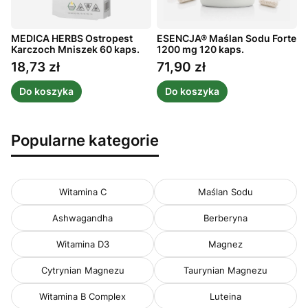
MEDICA HERBS Ostropest
ESENCJA® Maślan Sodu Forte
A
ż
Karczoch Mniszek 60 kaps.
1200 mg 120 kaps.
m
1
18,73 zł
71,90 zł
Cena
Cena
Do koszyka
Do koszyka
Popularne kategorie
Witamina C
Maślan Sodu
Ashwagandha
Berberyna
Witamina D3
Magnez
Cytrynian Magnezu
Taurynian Magnezu
Witamina B Complex
Luteina