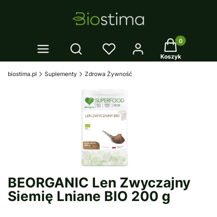
Twój koszyk: 0
Otwórz wyszukiwarkę
Koszyk
biostima.pl
Suplementy
Zdrowa Żywność
BEORGANIC Len Zwyczajny
Siemię Lniane BIO 200 g