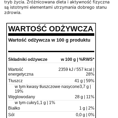
tryb życia. Zróżnicowana dieta i aktywność fizyczna
są istotnymi elementami utrzymania dobrego stanu
zdrowia.
WARTOŚĆ ODŻYWCZA
Wartość odżywcza w 100 g produktu
Składniki odżywcze
w 100 g | %RWS*
Wartość
2359 kJ / 557 kcal |
energetyczna
28%
Tłuszcz
41 g | 59%
w tym kwasy tłuszczowe nasycone
3,7 g |
19%
Węglowodany
28 g | 11%
w tym cukry
1,1 g | 1%
Białko
1 g | 2%
Sól
0,0 g | 0%