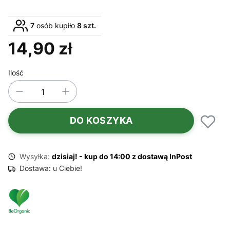
7
osób kupiło
8 szt.
14,90 zł
Cena
Ilość
DO KOSZYKA
Wysyłka:
dzisiaj! - kup do 14:00 z dostawą InPost
Dostawa:
u Ciebie!