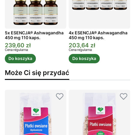
5x ESENCJA® Ashwagandha
4x ESENCJA® Ashwagandha
450 mg 110 kaps.
450 mg 110 kaps.
4
239,60 zł
203,64 zł
Cena promocyjna
Cena promocyjna
C
Cena regularna:
Cena regularna:
C
Do koszyka
Do koszyka
Może Ci się przydać