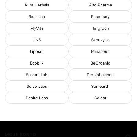
Aura Herbals
Alto Pharma
Best Lab
Essensey
MyVita
Targroch
UNS
Skoczylas
Liposol
Panaseus
Ecoblik
BeOrganic
Salvum Lab
Probiobalance
Solve Labs
Yumearth
Desire Labs
Solgar
Linki w stopce
MOJE KONTO