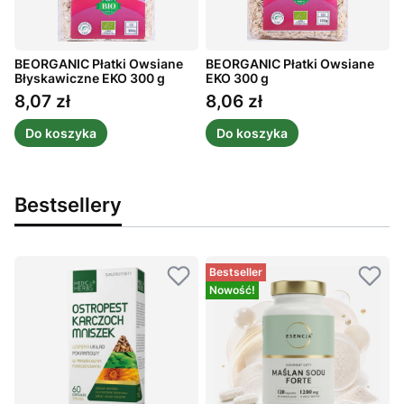
BEORGANIC Płatki Owsiane
BEORGANIC Płatki Owsiane
B
Błyskawiczne EKO 300 g
EKO 300 g
E
k
8,07 zł
8,06 zł
Cena
Cena
Do koszyka
Do koszyka
Bestsellery
Bestseller
Nowość!