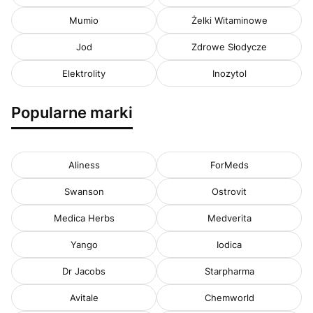
Mumio
Żelki Witaminowe
Jod
Zdrowe Słodycze
Elektrolity
Inozytol
Popularne marki
Aliness
ForMeds
Swanson
Ostrovit
Medica Herbs
Medverita
Yango
Iodica
Dr Jacobs
Starpharma
Avitale
Chemworld