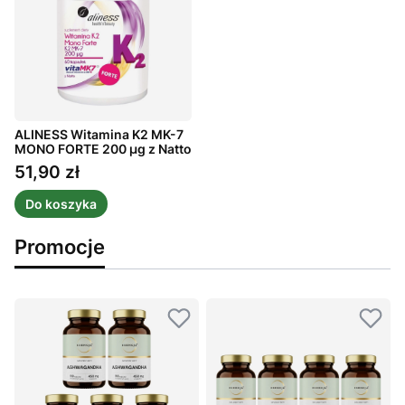
ALINESS Witamina K2 MK-7
MONO FORTE 200 µg z Natto
60 kaps.
51,90 zł
Cena
Do koszyka
Promocje