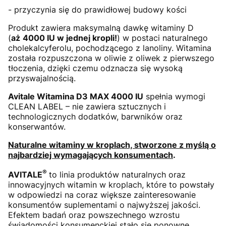
- przyczynia się do prawidłowej budowy kości
Produkt zawiera maksymalną dawkę witaminy D
(
aż
4000 IU w jednej kropli!
) w postaci naturalnego
cholekalcyferolu, pochodzącego z lanoliny. Witamina
została rozpuszczona w oliwie z oliwek z pierwszego
tłoczenia, dzięki czemu odznacza się wysoką
przyswajalnością.
Avitale Witamina D3 MAX 4000 IU
spełnia wymogi
CLEAN LABEL – nie zawiera sztucznych i
technologicznych dodatków, barwników oraz
konserwantów.
Naturalne witaminy w kroplach, stworzone z myślą o
najbardziej wymagających konsumentach
.
®
AVITALE
to linia produktów naturalnych oraz
innowacyjnych witamin w kroplach, które to powstały
w odpowiedzi na coraz większe zain­teresowanie
konsumentów suplementami o najwyższej jakości.
Efek­tem badań oraz powszechnego wzrostu
świadomości konsumenckiej stało się po­nowne