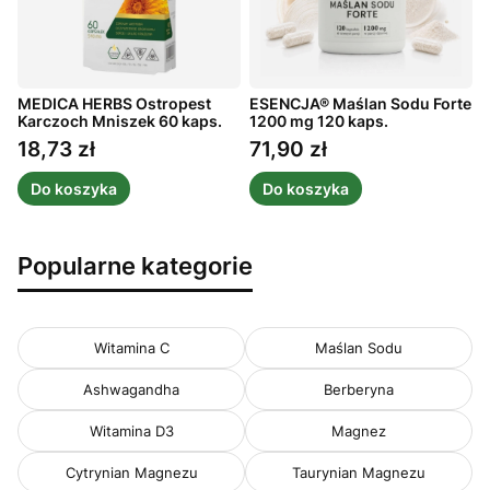
MEDICA HERBS Ostropest
ESENCJA® Maślan Sodu Forte
ż
Karczoch Mniszek 60 kaps.
1200 mg 120 kaps.
C
1
18,73 zł
71,90 zł
Cena
Cena
Do koszyka
Do koszyka
Popularne kategorie
Witamina C
Maślan Sodu
Ashwagandha
Berberyna
Witamina D3
Magnez
Cytrynian Magnezu
Taurynian Magnezu