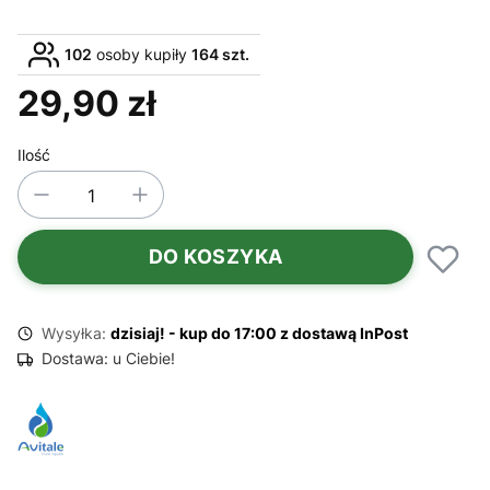
102
osoby kupiły
164 szt.
29,90 zł
Cena
Ilość
DO KOSZYKA
Wysyłka:
dzisiaj! - kup do 17:00 z dostawą InPost
Dostawa:
u Ciebie!