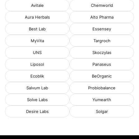
Avitale
Chemworld
Aura Herbals
Alto Pharma
Best Lab
Essensey
MyVita
Targroch
UNS
Skoczylas
Liposol
Panaseus
Ecoblik
BeOrganic
Salvum Lab
Probiobalance
Solve Labs
Yumearth
Desire Labs
Solgar