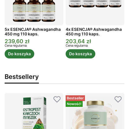
5x ESENCJA® Ashwagandha
4x ESENCJA® Ashwagandha
450 mg 110 kaps.
450 mg 110 kaps.
4
239,60 zł
203,64 zł
Cena promocyjna
Cena promocyjna
C
Cena regularna:
Cena regularna:
C
Do koszyka
Do koszyka
Bestsellery
Bestseller
Nowość!