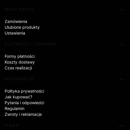
Linki w stopce
MOJE KONTO
Zamówienia
Ulubione produkty
Ustawienia
PŁATNOŚCI I DOSTAWA
Formy płatności
Koszty dostawy
Czas realizacji
INFORMACJE
Polityka prywatności
Jak kupować?
Pytania i odpowiedzi
Regulamin
Zwroty i reklamacje
O NAS