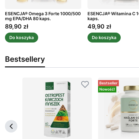
ESENCJA® Omega 3 Forte 1000/500
ESENCJA® Witamina C 1
mg EPA/DHA 80 kaps.
kaps.
89,90 zł
49,90 zł
Cena
Cena
Do koszyka
Do koszyka
Bestsellery
Bestseller
Nowość!