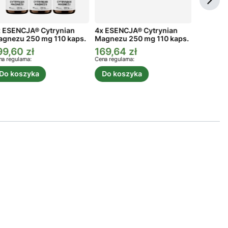
 ESENCJA® Cytrynian
4x ESENCJA® Cytrynian
3x ESEN
gnezu 250 mg 110 kaps.
Magnezu 250 mg 110 kaps.
Magnezu
99,60 zł
169,64 zł
134,73
ena promocyjna
Cena promocyjna
Cena p
a regularna:
Cena regularna:
Cena regula
Do koszyka
Do koszyka
Do ko