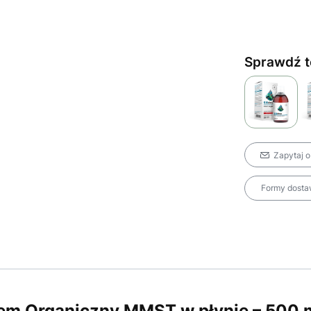
Sprawdź t
Zapytaj o
Formy dostaw
zem Organiczny MMST w płynie – 500 