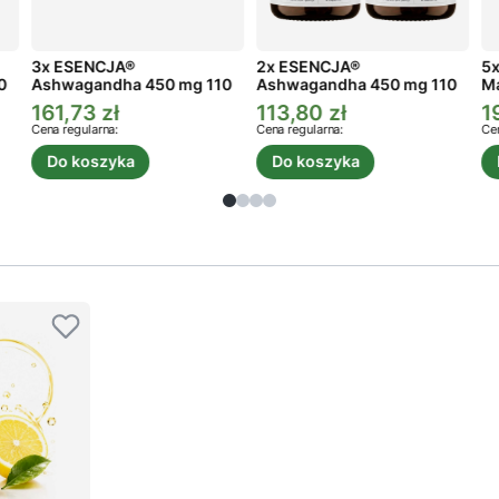
3x ESENCJA®
2x ESENCJA®
5x
0
Ashwagandha 450 mg 110
Ashwagandha 450 mg 110
Ma
kaps.
kaps.
161,73 zł
113,80 zł
1
Cena promocyjna
Cena promocyjna
C
Cena regularna:
Cena regularna:
Cen
Do koszyka
Do koszyka