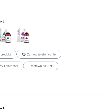
eż
 produkt
Zamów telefonicznie
y i płatności
Dostawa od 0 zł!
ml