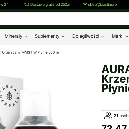
 w 24h
Dostawa gratis od 250zł
sklep@biostima.pl
Minerały
Suplementy
Dolegliwości
Marki
m Organiczny MMST W Płynie 500 ml
AURA
Krze
Płyn
21
osób
73,47 
Cena