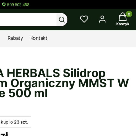
509 502 468
Twój kos
Wyczyść
Szukaj
Koszyk
Rabaty
Kontakt
 HERBALS Silidrop
m Organiczny MMST W
ie 500 ml
 kupiło
23 szt.
zł