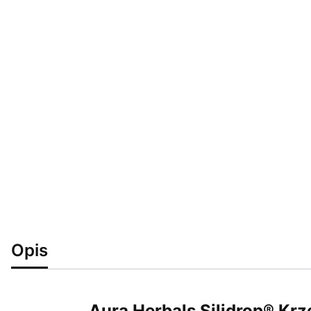
Opis
Aura Herbals Silidrop® Kr