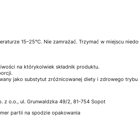
aturze 15–25°C. Nie zamrażać. Trzymać w miejscu niedos
wości na którykolwiek składnik produktu.
orcji.
any jako substytut zróżnicowanej diety i zdrowego trybu 
. z o.o., ul. Grunwaldzka 49/2, 81-754 Sopot
umer partii na spodzie opakowania