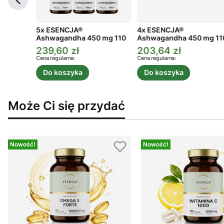
ga 3
5x ESENCJA®
4x ESENCJA®
Ashwagandha 450 mg 110
Ashwagandha 450 mg 11
kaps.
kaps.
239,60 zł
203,64 zł
a
Cena promocyjna
Cena promocyjna
Cena regularna:
Cena regularna:
Do koszyka
Do koszyka
Może Ci się przydać
Nowość!
Nowość!