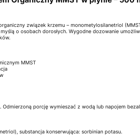
 organiczny związek krzemu – monometylosilanetriol (MMST)
 myślą o osobach dorosłych. Wygodne dozowanie umożliwia
tków.
ganicznym MMST
cja
ów
ąć. Odmierzoną porcję wymieszać z wodą lub napojem beza
triol), substancja konserwująca: sorbinian potasu.