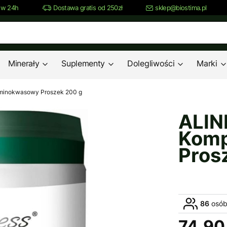
 w 24h
Dostawa gratis od 250zł
sklep@biostima.pl
Minerały
Suplementy
Dolegliwości
Marki
minokwasowy Proszek 200 g
ALIN
Komp
Pros
86
osób
74,90 
Cena