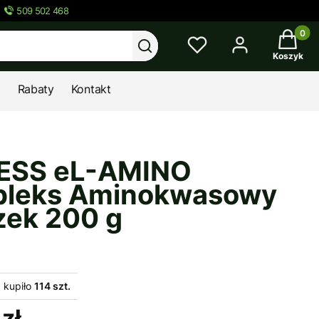
509 502 468
Twój kos
Wyczyść
Szukaj
Koszyk
Rabaty
Kontakt
ESS eL-AMINO
leks Aminokwasowy
zek 200 g
 kupiło
114 szt.
zł