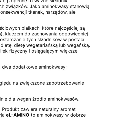
egzogenne to ważne składniki
nych związków. Jako aminokwasy stanowią
onsekwencji tkanek, narządów, ale
.
ciowych białkach, które najczęściej są
sa), kluczem do zachowania odpowiedniej
ostarczanie tych składników w postaci
ietę, dietę wegetariańską lub wegańską.
ek fizyczny i osiągającym większe
 dwa dodatkowe aminokwasy:
zględu na zwiększone zapotrzebowanie
nie dla wegan źródło aminokwasów.
 Produkt zawiera naturalny aromat
cja
eL-AMINO
to aminokwasy w dobrze