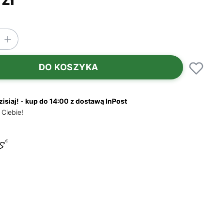
DO KOSZYKA
zisiaj! - kup do 14:00 z dostawą InPost
 Ciebie!