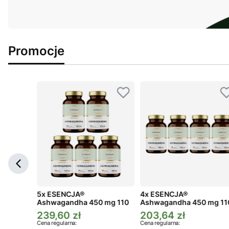
Promocje
ga 3
5x ESENCJA®
4x ESENCJA®
Ashwagandha 450 mg 110
Ashwagandha 450 mg 11
kaps.
kaps.
239,60 zł
203,64 zł
a
Cena promocyjna
Cena promocyjna
Cena regularna:
Cena regularna: