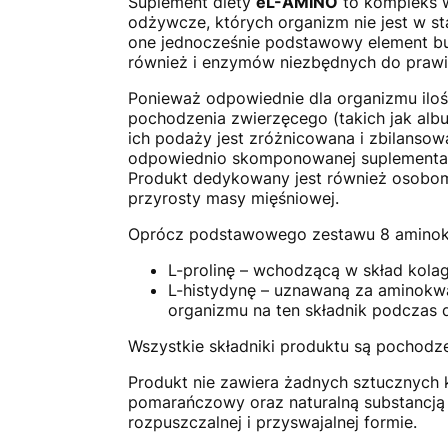
Suplement diety
eL-AMINO
to kompleks 
odżywcze, których organizm nie jest w s
one jednocześnie podstawowy element bud
również i enzymów niezbędnych do praw
Ponieważ odpowiednie dla organizmu ilośc
pochodzenia zwierzęcego (takich jak alb
ich podaży jest zróżnicowana i zbilanso
odpowiednio skomponowanej suplementacji
Produkt dedykowany jest również osobom
przyrosty masy mięśniowej.
Oprócz podstawowego zestawu 8 amino
L-prolinę – wchodzącą w skład kola
L-histydynę – uznawaną za aminokw
organizmu na ten składnik podczas 
Wszystkie składniki produktu są pochodze
Produkt nie zawiera żadnych sztucznych 
pomarańczowy oraz naturalną substancją
rozpuszczalnej i przyswajalnej formie.