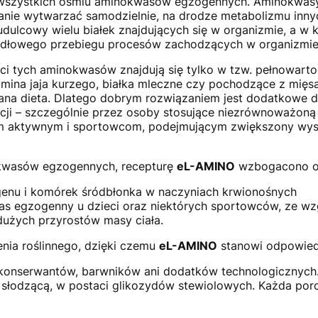
wszystkich ośmiu aminokwasów egzogennych. Aminokwasy 
tanie wytwarzać samodzielnie, na drodze metabolizmu in
ulcowy wielu białek znajdujących się w organizmie, a w k
idłowego przebiegu procesów zachodzących w organizmie
i tych aminokwasów znajdują się tylko w tzw. pełnowartoś
umina jaja kurzego, białka mleczne czy pochodzące z mię
wana dieta. Dlatego dobrym rozwiązaniem jest dodatkowe d
 – szczególnie przez osoby stosujące niezrównoważoną d
 aktywnym i sportowcom, podejmującym zwiększony wysił
kwasów egzogennych, recepturę
eL-AMINO
wzbogacono o
genu i komórek śródbłonka w naczyniach krwionośnych
as egzogenny u dzieci oraz niektórych sportowców, ze w
dużych przyrostów masy ciała.
nia roślinnego, dzięki czemu
eL-AMINO
stanowi odpowied
konserwantów, barwników ani dodatków technologicznych.
 słodzącą, w postaci glikozydów stewiolowych. Każda por