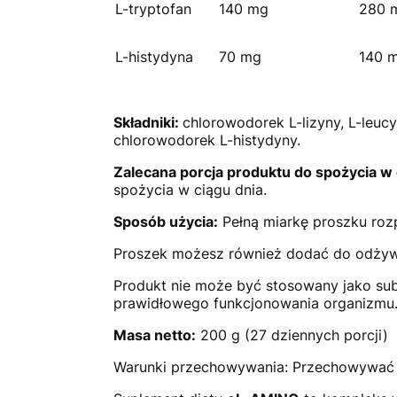
L-tryptofan
140 mg
280 
L-histydyna
70 mg
140 
Składniki:
chlorowodorek L-lizyny, L-leucyn
chlorowodorek L-histydyny.
Zalecana porcja produktu do spożycia w 
spożycia w ciągu dnia.
Sposób użycia:
Pełną miarkę proszku ro
Proszek możesz również dodać do odżywki
Produkt nie może być stosowany jako sub
prawidłowego funkcjonowania organizmu
Masa netto:
200 g (27 dziennych porcji)
Warunki przechowywania: Przechowywać w