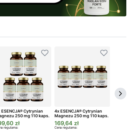
 ESENCJA® Cytrynian
4x ESENCJA® Cytrynian
3x ESEN
gnezu 250 mg 110 kaps.
Magnezu 250 mg 110 kaps.
Magnezu
99,60 zł
169,64 zł
134,73
ena promocyjna
Cena promocyjna
Cena p
a regularna:
Cena regularna:
Cena regula