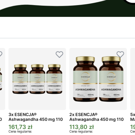
3x ESENCJA®
2x ESENCJA®
5x
0
Ashwagandha 450 mg 110
Ashwagandha 450 mg 110
Ma
kaps.
kaps.
161,73 zł
113,80 zł
1
Cena promocyjna
Cena promocyjna
C
Cena regularna:
Cena regularna:
Cen