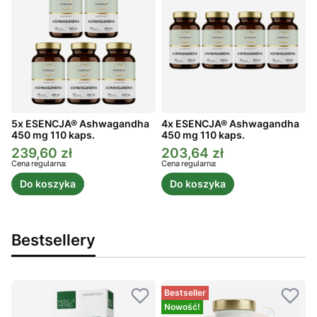
5x ESENCJA® Ashwagandha
4x ESENCJA® Ashwagandha
450 mg 110 kaps.
450 mg 110 kaps.
4
239,60 zł
203,64 zł
Cena promocyjna
Cena promocyjna
C
Cena regularna:
Cena regularna:
C
Do koszyka
Do koszyka
Bestsellery
Bestseller
Nowość!