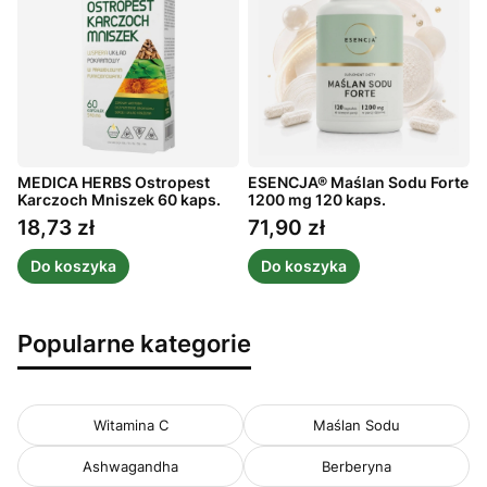
MEDICA HERBS Ostropest
ESENCJA® Maślan Sodu Forte
A
ż
Karczoch Mniszek 60 kaps.
1200 mg 120 kaps.
m
1
18,73 zł
71,90 zł
Cena
Cena
Do koszyka
Do koszyka
Popularne kategorie
Witamina C
Maślan Sodu
Ashwagandha
Berberyna