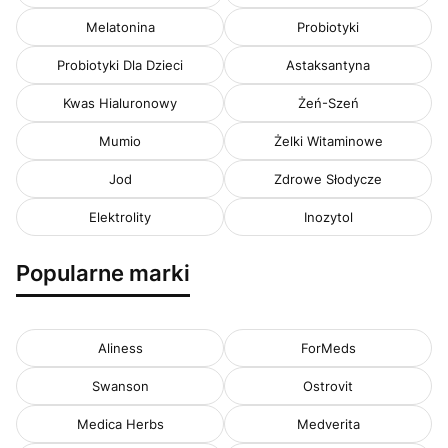
Melatonina
Probiotyki
Probiotyki Dla Dzieci
Astaksantyna
Kwas Hialuronowy
Żeń-Szeń
Mumio
Żelki Witaminowe
Jod
Zdrowe Słodycze
Elektrolity
Inozytol
Popularne marki
Aliness
ForMeds
Swanson
Ostrovit
Medica Herbs
Medverita