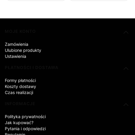
Linki w stopce
MOJE KONTO
Zamówienia
Ulubione produkty
Ustawienia
PŁATNOŚCI I DOSTAWA
Formy płatności
Koszty dostawy
Czas realizacji
INFORMACJE
Polityka prywatności
Jak kupować?
Pytania i odpowiedzi
Regulamin