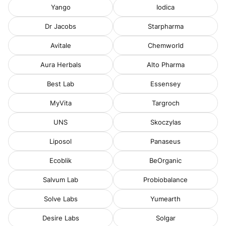
Yango
Iodica
Dr Jacobs
Starpharma
Avitale
Chemworld
Aura Herbals
Alto Pharma
Best Lab
Essensey
MyVita
Targroch
UNS
Skoczylas
Liposol
Panaseus
Ecoblik
BeOrganic
Salvum Lab
Probiobalance
Solve Labs
Yumearth
Desire Labs
Solgar