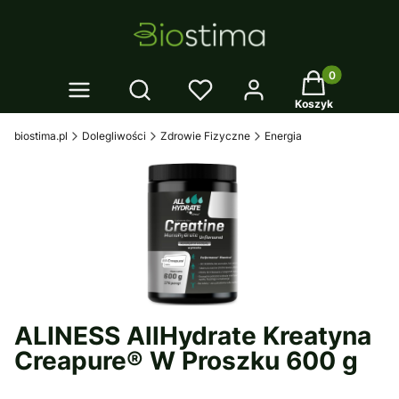
Twój koszyk: 0
Otwórz wyszukiwarkę
Koszyk
biostima.pl
Dolegliwości
Zdrowie Fizyczne
Energia
ALINESS AllHydrate Kreatyna
Creapure® W Proszku 600 g