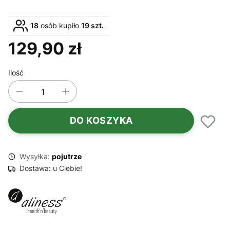
18
osób kupiło
19 szt.
129,90 zł
Cena
Ilość
DO KOSZYKA
Wysyłka:
pojutrze
Dostawa:
u Ciebie!