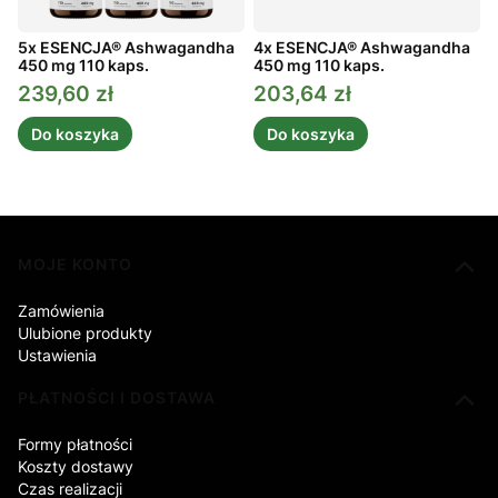
5x ESENCJA® Ashwagandha
4x ESENCJA® Ashwagandha
450 mg 110 kaps.
450 mg 110 kaps.
4
239,60 zł
203,64 zł
Cena promocyjna
Cena promocyjna
C
Do koszyka
Do koszyka
Linki w stopce
MOJE KONTO
Zamówienia
Ulubione produkty
Ustawienia
PŁATNOŚCI I DOSTAWA
Formy płatności
Koszty dostawy
Czas realizacji