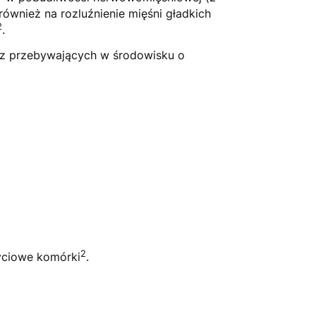
również na rozluźnienie mięśni gładkich
2
.
az przebywających w środowisku o
2
życiowe komórki
.