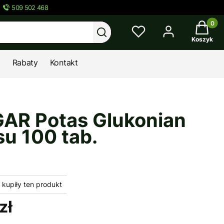
509 502 468
Twój kos
Wyczyść
Szukaj
Koszyk
Rabaty
Kontakt
AR Potas Glukonian
su 100 tab.
kupiły ten produkt
zł