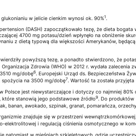
1
glukonianiu w jelicie cienkim wynosi ok. 90%
.
pertension (DASH) zapoczątkowało tezę, że dieta bogata w
rczającej 4700 mg potasu/dzień wpłynęło na obniżenie sku
aniu z dietą typową dla większości Amerykanów, będącą
otwierdziły powyższą tezę, a ponadto stwierdzono, że po
 Organizacja Zdrowia (WHO) w 2012 r. wydała zalecenia z
6
j 3510 mg/dobę
. Europejski Urząd ds. Bezpieczeństwa Żywn
7
o spożycia na 3500 mg/dobę
. Wartość ta została przyjęt
 w Polsce jest niewystarczające i dotyczy co najmniej 80% 
9
 które stanowią jego podstawowe źródło
. Do produktów
niak, banan, awokado, szpinak, granat, pomarańcza, orzech
nizmie znajduje się w przestrzeni wewnątrzkomórkowej, 
-elektrolitowej i regulacją ciśnienia osmotycznego w ko
się natomiast w mięśniach szkieletowych, gdzie uczestnic