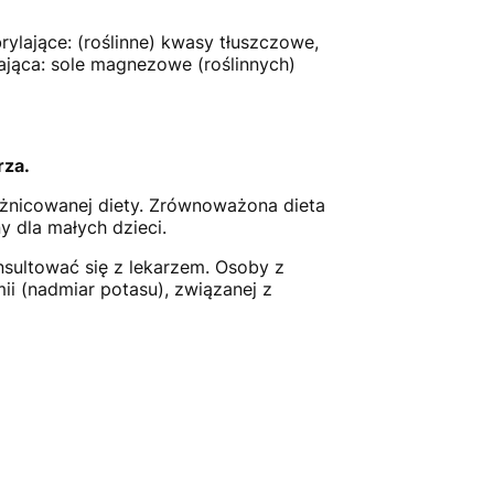
rylające: (roślinne) kwasy tłuszczowe,
ająca: sole magnezowe (roślinnych)
rza.
różnicowanej diety. Zrównoważona dieta
 dla małych dzieci.
nsultować się z lekarzem. Osoby z
ii (nadmiar potasu), związanej z