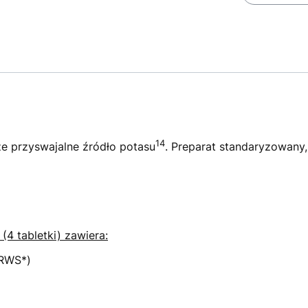
14
ze przyswajalne źródło potasu
. Preparat standaryzowany
(4 tabletki) zawiera:
 RWS*)