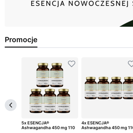
Promocje
ga 3
5x ESENCJA®
4x ESENCJA®
Ashwagandha 450 mg 110
Ashwagandha 450 mg 11
kaps.
kaps.