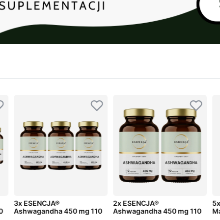
3x ESENCJA®
2x ESENCJA®
5x
0
Ashwagandha 450 mg 110
Ashwagandha 450 mg 110
Ma
kaps.
kaps.