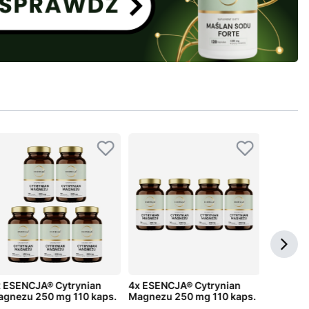
 ESENCJA® Cytrynian
4x ESENCJA® Cytrynian
3x ESEN
gnezu 250 mg 110 kaps.
Magnezu 250 mg 110 kaps.
Magnezu