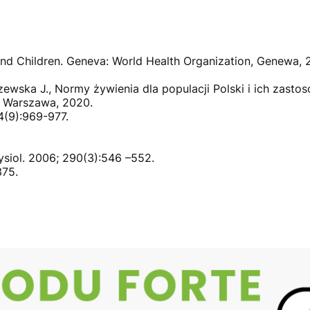
 and Children. Geneva: World Health Organization, Genewa, 
arzewska J., Normy żywienia dla populacji Polski i ich zast
, Warszawa, 2020.
74(9):969-977.
hysiol. 2006; 290(3):546 –552.
375.