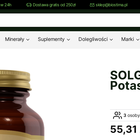
 w 24h
Dostawa gratis od 250zł
sklep@biostima.pl
Minerały
Suplementy
Dolegliwości
Marki
SOLG
Pota
3
osoby 
55,31 
Cena