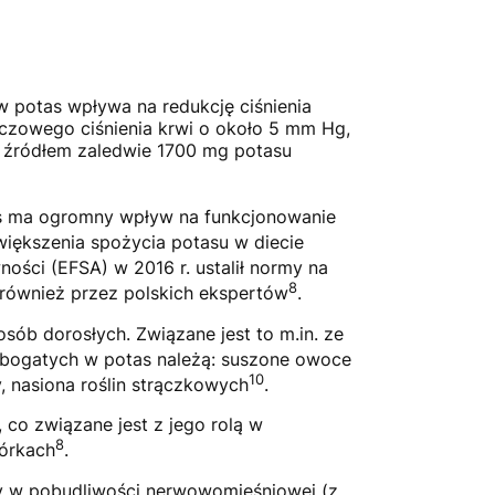
 potas wpływa na redukcję ciśnienia
rczowego ciśnienia krwi o około 5 mm Hg,
 źródłem zaledwie 1700 mg potasu
tas ma ogromny wpływ na funkcjonowanie
większenia spożycia potasu w diecie
ości (EFSA) w 2016 r. ustalił normy na
8
a również przez polskich ekspertów
.
osób dorosłych. Związane jest to m.in. ze
 bogatych w potas należą: suszone owoce
10
y, nasiona roślin strączkowych
.
co związane jest z jego rolą w
8
mórkach
.
zy w pobudliwości nerwowomięśniowej (z