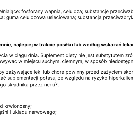
łniające: fosforany wapnia, celuloza; substancje przeciwzb
ca: guma celulozowa usieciowana; substancja przeciwzbryl
nnie, najlepiej w trakcie posiłku lub według wskazań leka
ycia w ciągu dnia. Suplement diety nie jest substytutem z
howywać w miejscu suchym, ciemnym, w sposób niedostępny
oby zażywające leki lub chore powinny przed zażyciem sko
ć suplementacji potasu, ze względu na ryzyko hiperkaliem
3
o składnika przez nerki
.
ad krwionośny;
ęśni i układu nerwowego;