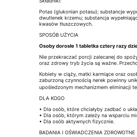
Składniki:
Potas (glukonian potasu); substancje wype
dwutlenek krzemu; substancja wypełniają
kwasów tłuszczowych.
SPOSÓB UŻYCIA
Osoby dorosłe 1 tabletka cztery razy dzie
Nie przekraczać porcji zalecanej do spoż
oraz zdrowy tryb życia są ważne. Przec
Kobiety w ciąży, matki karmiące oraz os
zaburzoną czynnością nerek powinny unika
upośledzonym mechanizmem eliminacji teg
DLA KOGO
• Dla osób, które chciałyby zadbać o ukł
• Dla osób, którym zależy na wsparciu mi
• Dla osób aktywnych fizycznie.
BADANIA I OŚWIADCZENIA ZDROWOTNE