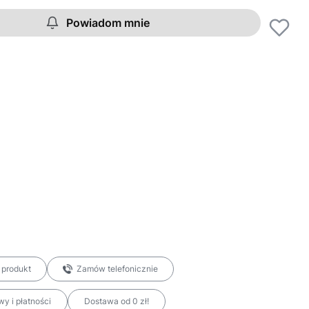
Powiadom mnie
 produkt
Zamów telefonicznie
y i płatności
Dostawa od 0 zł!