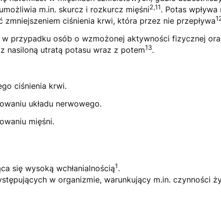
2,11
ożliwia m.in. skurcz i rozkurcz mięśni
. Potas wpływa 
1
zmniejszeniem ciśnienia krwi, która przez nie przepływa
ę w przypadku osób o wzmożonej aktywności fizycznej or
13
 z nasiloną utratą potasu wraz z potem
.
o ciśnienia krwi.
owaniu układu nerwowego.
owaniu mięśni.
1
ąca się wysoką wchłanialnością
.
występujących w organizmie, warunkujący m.in. czynności 