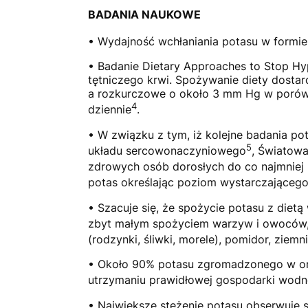
BADANIA NAUKOWE
• Wydajność wchłaniania potasu w formie 
• Badanie Dietary Approaches to Stop Hy
tętniczego krwi. Spożywanie diety dosta
a rozkurczowe o około 3 mm Hg w porówn
4
dziennie
.
• W związku z tym, iż kolejne badania p
5
układu sercowonaczyniowego
, Światowa
zdrowych osób dorosłych do co najmnie
potas określając poziom wystarczająceg
• Szacuje się, że spożycie potasu z dietą
zbyt małym spożyciem warzyw i owoców,
(rodzynki, śliwki, morele), pomidor, ziem
• Około 90% potasu zgromadzonego w orga
utrzymaniu prawidłowej gospodarki wodno
• Największe stężenie potasu obserwuje 