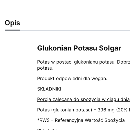
Opis
Glukonian Potasu Solgar
Potas w postaci glukonianu potasu. Dobr
potasu.
Produkt odpowiedni dla wegan.
SKŁADNIKI
Porcja zalecana do spożycia w ciągu dnia 
Potas (glukonian potasu) – 396 mg (20%
*RWS – Referencyjna Wartość Spożycia