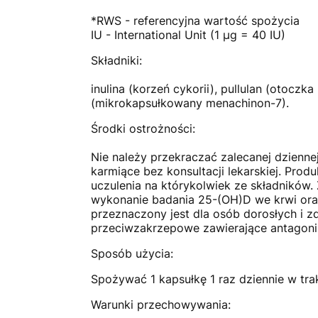
*RWS - referencyjna wartość spożycia
IU - International Unit (1 µg = 40 IU)
Składniki:
inulina (korzeń cykorii), pullulan (otocz
(mikrokapsułkowany menachinon-7).
Środki ostrożności:
Nie należy przekraczać zalecanej dzienne
karmiące bez konsultacji lekarskiej. Pro
uczulenia na którykolwiek ze składników
wykonanie badania 25-(OH)D we krwi oraz 
przeznaczony jest dla osób dorosłych i 
przeciwzakrzepowe zawierające antagonis
Sposób użycia:
Spożywać 1 kapsułkę 1 raz dziennie w trak
Warunki przechowywania: