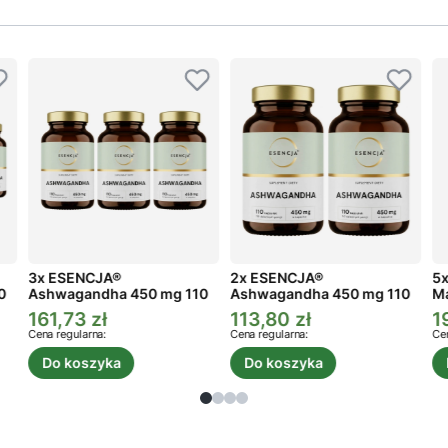
3x ESENCJA®
2x ESENCJA®
5x
0
Ashwagandha 450 mg 110
Ashwagandha 450 mg 110
Ma
kaps.
kaps.
161,73 zł
113,80 zł
1
Cena promocyjna
Cena promocyjna
C
Cena regularna:
Cena regularna:
Cen
Do koszyka
Do koszyka