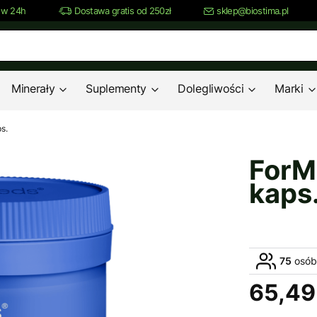
 w 24h
Dostawa gratis od 250zł
sklep@biostima.pl
Minerały
Suplementy
Dolegliwości
Marki
s.
ForM
kaps
75
osób
65,49 
Cena