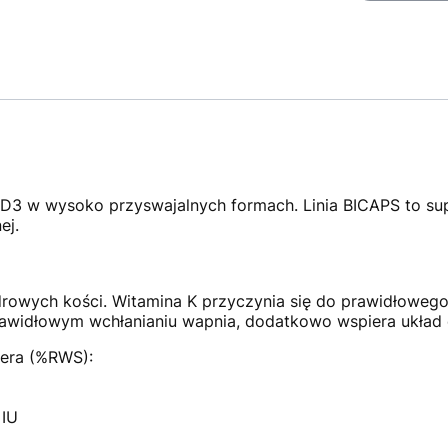
i D3 w wysoko przyswajalnych formach. Linia BICAPS to s
ej.
rowych kości. Witamina K przyczynia się do prawidłowego
awidłowym wchłanianiu wapnia, dodatkowo wspiera układ
iera (%RWS):
 IU