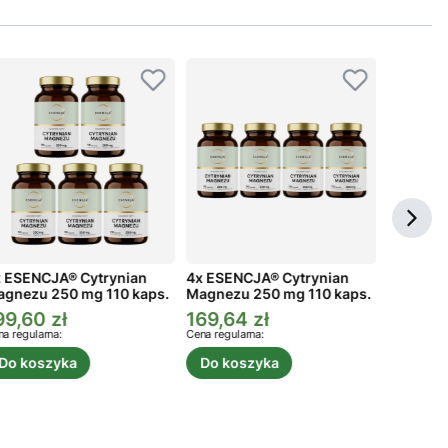
 ESENCJA® Cytrynian
4x ESENCJA® Cytrynian
3x ESEN
gnezu 250 mg 110 kaps.
Magnezu 250 mg 110 kaps.
Magnezu
99,60 zł
169,64 zł
134,73
ena promocyjna
Cena promocyjna
Cena p
a regularna:
Cena regularna:
Cena regula
Do koszyka
Do koszyka
Do ko