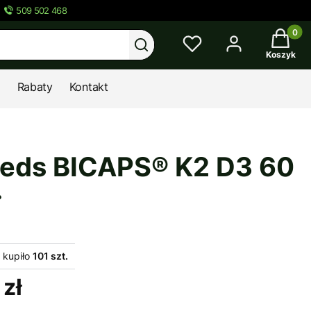
509 502 468
Twój kos
Wyczyść
Szukaj
Koszyk
Rabaty
Kontakt
eds BICAPS® K2 D3 60
.
 kupiło
101 szt.
zł