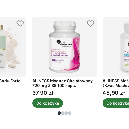
Sodu Forte
ALINESS Magnez Chelatowany
ALINESS Maś
720 mg Z B6 100 kaps.
(Kwas Masło
kaps.
37,90 zł
45,90 zł
Cena
Cena
Do koszyka
Do koszyk