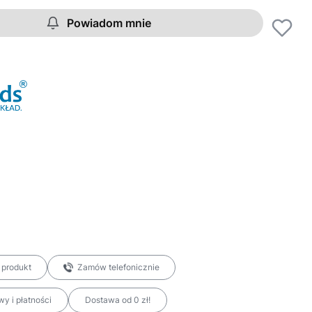
Powiadom mnie
 produkt
Zamów telefonicznie
y i płatności
Dostawa od 0 zł!