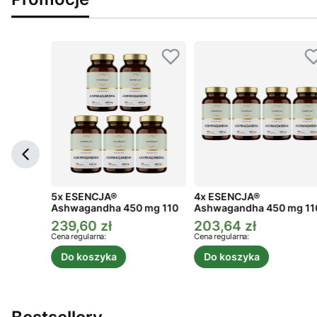
ga 3
5x ESENCJA®
4x ESENCJA®
Ashwagandha 450 mg 110
Ashwagandha 450 mg 11
kaps.
kaps.
239,60 zł
203,64 zł
a
Cena promocyjna
Cena promocyjna
Cena regularna:
Cena regularna:
Do koszyka
Do koszyka