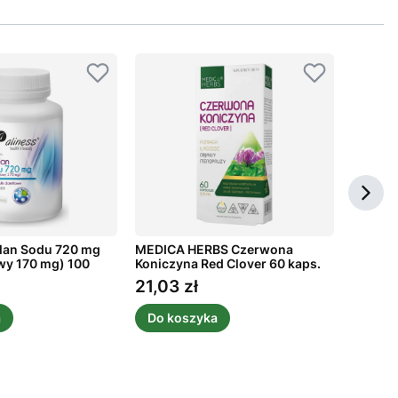
lan Sodu 720 mg
MEDICA HERBS Czerwona
YANGO 
wy 170 mg) 100
Koniczyna Red Clover 60 kaps.
kaps.
21,03 zł
27,16 
Cena
Cena
a
Do koszyka
Do k