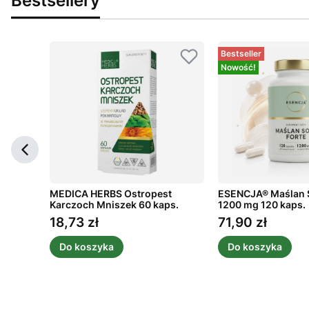
Bestsellery
Bestseller
Nowość!
musowe
MEDICA HERBS Ostropest
ESENCJA® Maślan 
Karczoch Mniszek 60 kaps.
1200 mg 120 kaps.
18,73 zł
71,90 zł
Cena
Cena
Do koszyka
Do koszyka