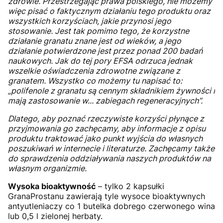
zdrowie. Przestrzegając prawa polskiego, nie możemy
więc pisać o faktycznym działaniu tego produktu oraz
wszystkich korzyściach, jakie przynosi jego
stosowanie. Jest tak pomimo tego, że korzystne
działanie granatu znane jest od wieków, a jego
działanie potwierdzone jest przez ponad 200 badań
naukowych. Jak do tej pory EFSA odrzuca jednak
wszelkie oświadczenia zdrowotne związane z
granatem. Wszystko co możemy tu napisać to:
„polifenole z granatu są cennym składnikiem żywności i
mają zastosowanie w... zabiegach regeneracyjnych”.
Dlatego, aby poznać rzeczywiste korzyści płynące z
przyjmowania go zachęcamy, aby informacje z opisu
produktu traktować jako punkt wyjścia do własnych
poszukiwań w internecie i literaturze. Zachęcamy także
do sprawdzenia oddziaływania naszych produktów na
własnym organizmie.
Wysoka bioaktywność
– tylko 2 kapsułki
GranaProstanu zawierają tyle wysoce bioaktywnych
antyutleniaczy co 1 butelka dobrego czerwonego wina
lub 0,5 l zielonej herbaty.