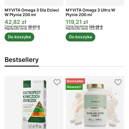
MYVITA Omega 3 Dla Dzieci
MYVITA Omega 3 Ultra W
W Płynie 200 ml
Płynie 200 ml
P
42,82 zł
119,21 zł
Cena promocyjna
Cena promocyjna
C
Cena regularna:
45,07 zł
Cena regularna:
125,48 zł
C
Najniższa cena:
45,07 zł
Najniższa cena:
125,48 zł
N
Do koszyka
Do koszyka
Bestsellery
Bestseller
Nowość!