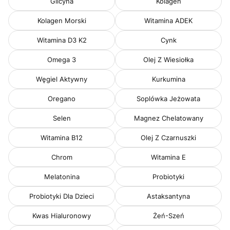
Glicyna
Kolagen
Kolagen Morski
Witamina ADEK
Witamina D3 K2
Cynk
Omega 3
Olej Z Wiesiołka
Węgiel Aktywny
Kurkumina
Oregano
Soplówka Jeżowata
Selen
Magnez Chelatowany
Witamina B12
Olej Z Czarnuszki
Chrom
Witamina E
Melatonina
Probiotyki
Probiotyki Dla Dzieci
Astaksantyna
Kwas Hialuronowy
Żeń-Szeń