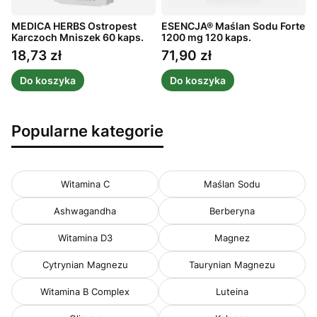
MEDICA HERBS Ostropest
ESENCJA® Maślan Sodu Forte
A
ż
Karczoch Mniszek 60 kaps.
1200 mg 120 kaps.
m
1
18,73 zł
71,90 zł
Cena
Cena
Do koszyka
Do koszyka
Popularne kategorie
Witamina C
Maślan Sodu
Ashwagandha
Berberyna
Witamina D3
Magnez
Cytrynian Magnezu
Taurynian Magnezu
Witamina B Complex
Luteina