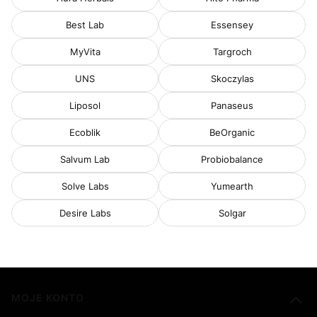
Best Lab
Essensey
MyVita
Targroch
UNS
Skoczylas
Liposol
Panaseus
Ecoblik
BeOrganic
Salvum Lab
Probiobalance
Solve Labs
Yumearth
Desire Labs
Solgar
Linki w stopce
MOJE KONTO