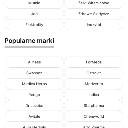
Mumio
Żelki Witaminowe
Jod
Zdrowe Słodycze
Elektrolity
Inozytol
Popularne marki
Aliness
ForMeds
Swanson
Ostrovit
Medica Herbs
Medverita
Yango
Iodica
Dr Jacobs
Starpharma
Avitale
Chemworld
Aura Herbals
Alto Pharma