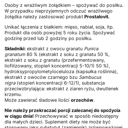
Osoby z wrażliwym żołądkiem – spożywać do posiłku.
W przypadku nieprzyjemnych odczuć wrażliwego
żołądka należy zastosować produkt
Prostalovit.
Unikać łączenia z białkiem: mięso, nabiał, soja, itp.
Produkt dla osób powyżej 5 roku życia. Spożywać
godzinę przed lub 2 godziny po posiłku.
Składniki:
ekstrakt z owocu granatu
Punica
granatum
80 % (ekstrakt z soku z granatu 50 %,
ekstrakt z soku z granatu (przefermentowany,
liofilizowany, stopień koncentracji 5-10/1) 50 %),
hydroksypropylometyloceluloza (kapsułka roślinna),
ekstrakt z owoców czarnego bzu
Sambucus
nigra
(stopień koncentracji 6-12/1), substancja
przeciwzbrylająca: ekstrakt z ziaren ryżu, dwutlenek
krzemu.
Może zawierać śladowe ilości
orzechów
.
Nie należy przekraczać porcji zalecanej do spożycia
w ciągu dnia!
Przechowywać w sposób niedostępny
dla małych dzieci. Suplement diety nie może być
stosowany jako substytut (zamiennik) zrównoważonej