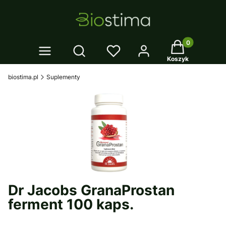
Twój koszyk: 0
Otwórz wyszukiwarkę
Koszyk
biostima.pl
Suplementy
Dr Jacobs GranaProstan
ferment 100 kaps.