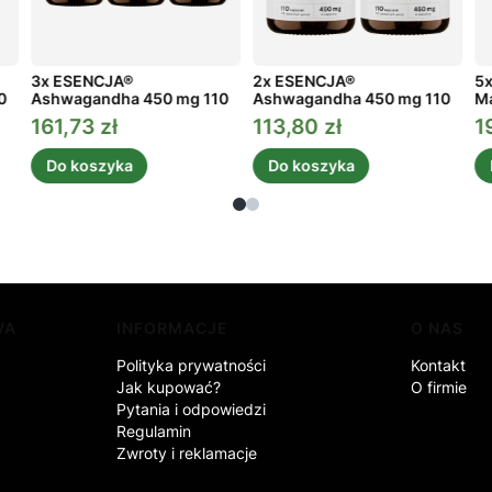
3x ESENCJA®
2x ESENCJA®
5x
0
Ashwagandha 450 mg 110
Ashwagandha 450 mg 110
Ma
kaps.
kaps.
161,73 zł
113,80 zł
1
Cena promocyjna
Cena promocyjna
C
Do koszyka
Do koszyka
WA
INFORMACJE
O NAS
Polityka prywatności
Kontakt
Jak kupować?
O firmie
Pytania i odpowiedzi
Regulamin
Zwroty i reklamacje