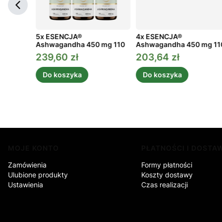
mina C
5x ESENCJA®
4x ESENCJA®
Ashwagandha 450 mg 110
Ashwagandha 450 mg 11
kaps.
kaps.
239,60 zł
203,64 zł
a
Cena promocyjna
Cena promocyjna
Do koszyka
Do koszyka
Linki w stopce
MOJE KONTO
PŁATNOŚCI I DOSTA
Zamówienia
Formy płatności
Ulubione produkty
Koszty dostawy
Ustawienia
Czas realizacji