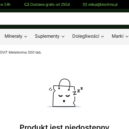
 w 24h
Dostawa gratis od 250zł
sklep@biostima.pl
Minerały
Suplementy
Dolegliwości
Marki
VIT Melatonina 300 tab.
Produkt jest niedostępny