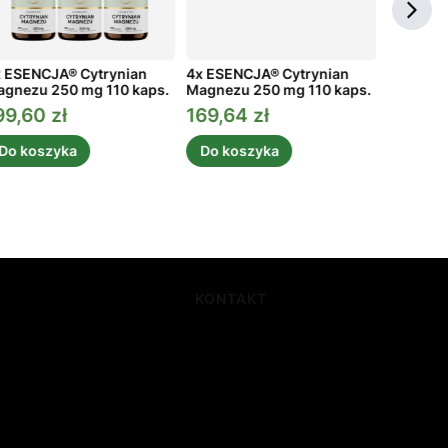
 ESENCJA® Cytrynian
4x ESENCJA® Cytrynian
3x ESEN
gnezu 250 mg 110 kaps.
Magnezu 250 mg 110 kaps.
Magnezu
99,60 zł
169,64 zł
134,73
ena promocyjna
Cena promocyjna
Cena p
Do koszyka
Do koszyka
Do ko
KONTAKT