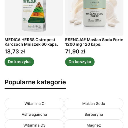
MEDICA HERBS Ostropest
ESENCJA® Maślan Sodu Forte
A
ż
Karczoch Mniszek 60 kaps.
1200 mg 120 kaps.
m
1
18,73 zł
71,90 zł
Cena
Cena
Do koszyka
Do koszyka
Popularne kategorie
Witamina C
Maślan Sodu
Ashwagandha
Berberyna
Witamina D3
Magnez