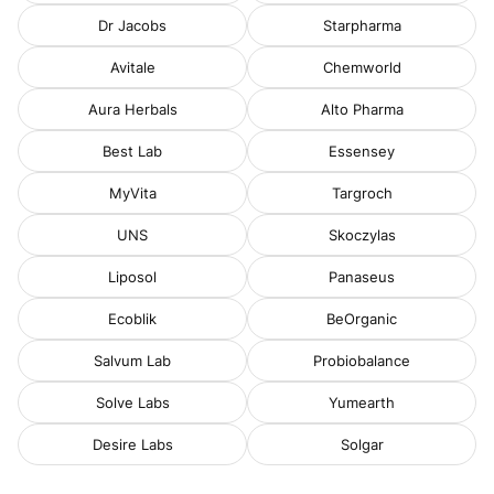
Dr Jacobs
Starpharma
Avitale
Chemworld
Aura Herbals
Alto Pharma
Best Lab
Essensey
MyVita
Targroch
UNS
Skoczylas
Liposol
Panaseus
Ecoblik
BeOrganic
Salvum Lab
Probiobalance
Solve Labs
Yumearth
Desire Labs
Solgar