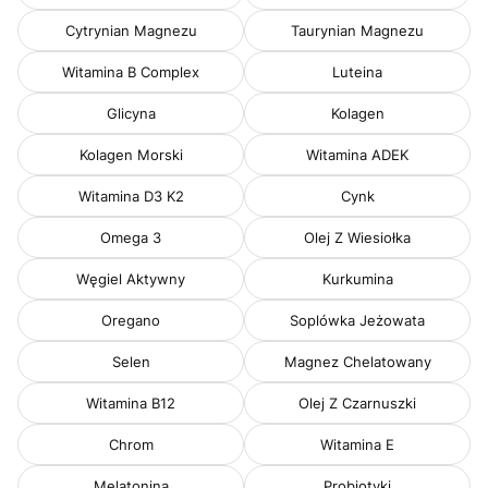
Cytrynian Magnezu
Taurynian Magnezu
Witamina B Complex
Luteina
Glicyna
Kolagen
Kolagen Morski
Witamina ADEK
Witamina D3 K2
Cynk
Omega 3
Olej Z Wiesiołka
Węgiel Aktywny
Kurkumina
Oregano
Soplówka Jeżowata
Selen
Magnez Chelatowany
Witamina B12
Olej Z Czarnuszki
Chrom
Witamina E
Melatonina
Probiotyki