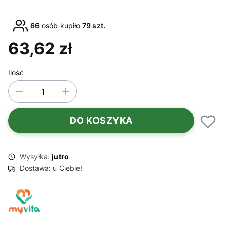
66
osób kupiło
79 szt.
63,62 zł
Cena
Ilość
DO KOSZYKA
Wysyłka:
jutro
Dostawa:
u Ciebie!