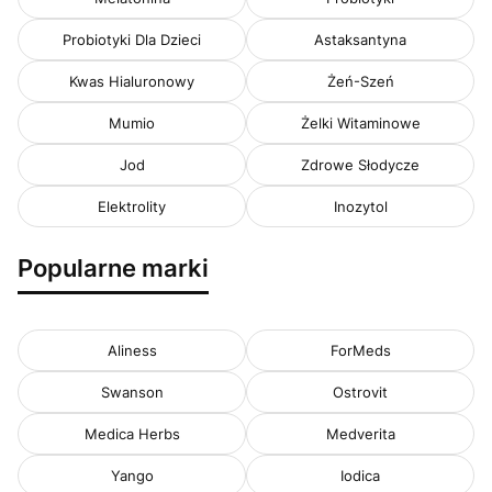
Probiotyki Dla Dzieci
Astaksantyna
Kwas Hialuronowy
Żeń-Szeń
Mumio
Żelki Witaminowe
Jod
Zdrowe Słodycze
Elektrolity
Inozytol
Popularne marki
Aliness
ForMeds
Swanson
Ostrovit
Medica Herbs
Medverita
Yango
Iodica