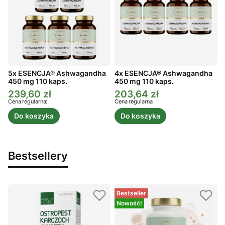
5x ESENCJA® Ashwagandha
4x ESENCJA® Ashwagandha
450 mg 110 kaps.
450 mg 110 kaps.
4
239,60 zł
203,64 zł
Cena promocyjna
Cena promocyjna
C
Cena regularna:
Cena regularna:
C
Do koszyka
Do koszyka
Bestsellery
Bestseller
Nowość!