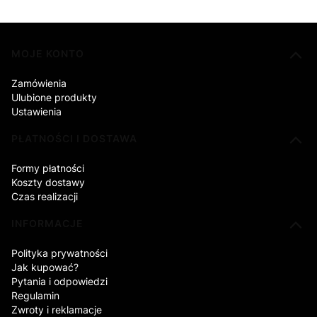
Linki w stopce
MOJE KONTO
Zamówienia
Ulubione produkty
Ustawienia
PŁATNOŚCI I DOSTAWA
Formy płatności
Koszty dostawy
Czas realizacji
INFORMACJE
Polityka prywatności
Jak kupować?
Pytania i odpowiedzi
Regulamin
Zwroty i reklamacje