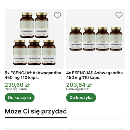
5x ESENCJA® Ashwagandha
4x ESENCJA® Ashwagandha
450 mg 110 kaps.
450 mg 110 kaps.
4
239,60 zł
203,64 zł
Cena promocyjna
Cena promocyjna
C
Cena regularna:
Cena regularna:
C
Do koszyka
Do koszyka
Może Ci się przydać