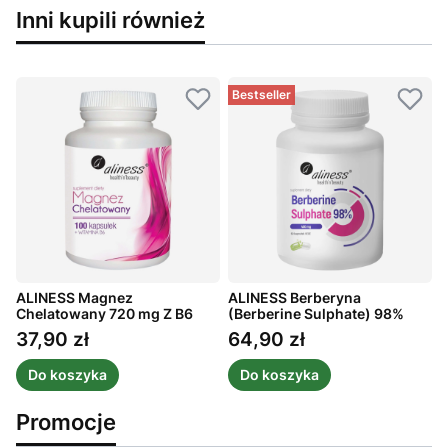
Inni kupili również
Bestseller
ALINESS Magnez
ALINESS Berberyna
A
Chelatowany 720 mg Z B6
(Berberine Sulphate) 98%
1
100 kaps.
400 mg 60 kaps.
k
37,90 zł
64,90 zł
Cena
Cena
Do koszyka
Do koszyka
Promocje