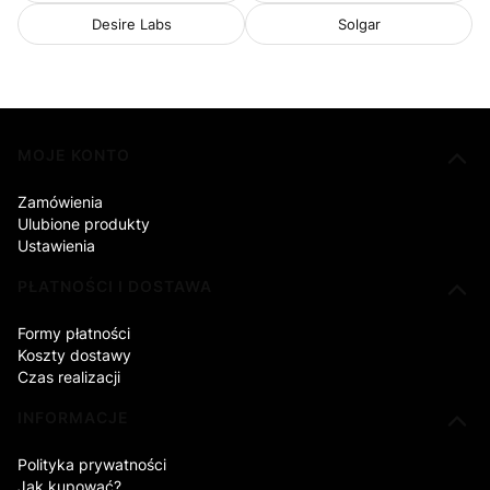
Desire Labs
Solgar
Linki w stopce
MOJE KONTO
Zamówienia
Ulubione produkty
Ustawienia
PŁATNOŚCI I DOSTAWA
Formy płatności
Koszty dostawy
Czas realizacji
INFORMACJE
Polityka prywatności
Jak kupować?