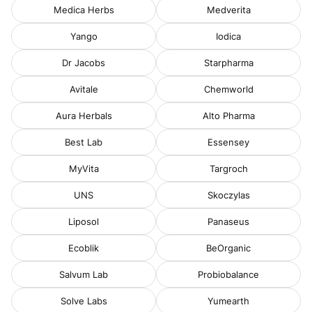
Medica Herbs
Medverita
Yango
Iodica
Dr Jacobs
Starpharma
Avitale
Chemworld
Aura Herbals
Alto Pharma
Best Lab
Essensey
MyVita
Targroch
UNS
Skoczylas
Liposol
Panaseus
Ecoblik
BeOrganic
Salvum Lab
Probiobalance
Solve Labs
Yumearth