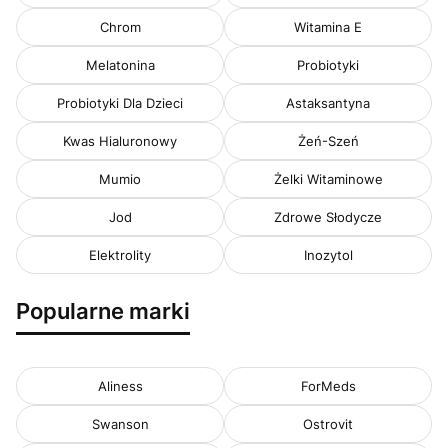
Chrom
Witamina E
Melatonina
Probiotyki
Probiotyki Dla Dzieci
Astaksantyna
Kwas Hialuronowy
Żeń-Szeń
Mumio
Żelki Witaminowe
Jod
Zdrowe Słodycze
Elektrolity
Inozytol
Popularne marki
Aliness
ForMeds
Swanson
Ostrovit