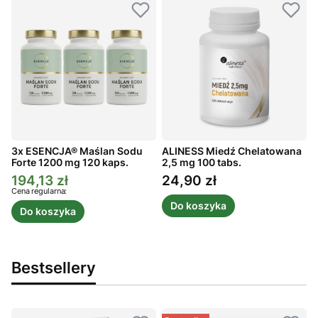
3x ESENCJA® Maślan Sodu
ALINESS Miedź Chelatowana
A
Forte 1200 mg 120 kaps.
2,5 mg 100 tabs.
2
194,13 zł
24,90 zł
Cena promocyjna
Cena
Cena regularna:
Do koszyka
Do koszyka
Bestsellery