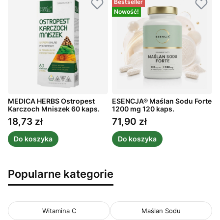
Bestseller
Nowość!
MEDICA HERBS Ostropest
ESENCJA® Maślan Sodu Forte
A
ż
Karczoch Mniszek 60 kaps.
1200 mg 120 kaps.
m
1
18,73 zł
71,90 zł
Cena
Cena
Do koszyka
Do koszyka
Popularne kategorie
Witamina C
Maślan Sodu