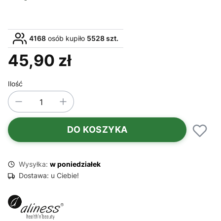
4168
osób kupiło
5528 szt.
45,90 zł
Cena
Ilość
DO KOSZYKA
Wysyłka:
w poniedziałek
Dostawa:
u Ciebie!