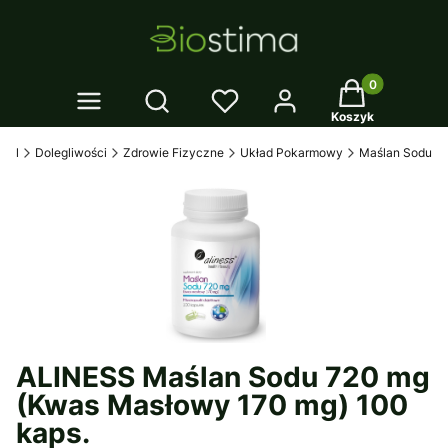
Twój koszyk: 0
Otwórz wyszukiwarkę
Koszyk
a.pl
Dolegliwości
Zdrowie Fizyczne
Układ Pokarmowy
Maślan Sodu
ALINESS Maślan Sodu 720 mg
(Kwas Masłowy 170 mg) 100
kaps.