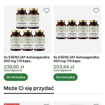
5x ESENCJA® Ashwagandha
4x ESENCJA® Ashwagandha
450 mg 110 kaps.
450 mg 110 kaps.
4
239,60 zł
203,64 zł
Cena promocyjna
Cena promocyjna
C
Cena regularna:
Cena regularna:
C
Do koszyka
Do koszyka
Może Ci się przydać