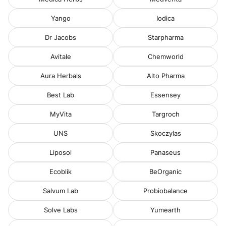
Yango
Iodica
Dr Jacobs
Starpharma
Avitale
Chemworld
Aura Herbals
Alto Pharma
Best Lab
Essensey
MyVita
Targroch
UNS
Skoczylas
Liposol
Panaseus
Ecoblik
BeOrganic
Salvum Lab
Probiobalance
Solve Labs
Yumearth