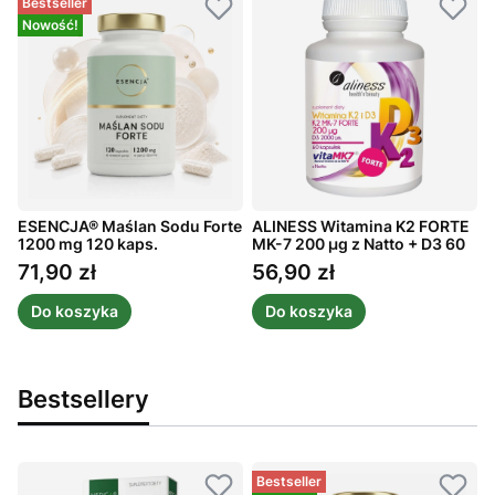
Bestseller
Nowość!
ESENCJA® Maślan Sodu Forte
ALINESS Witamina K2 FORTE
A
3
1200 mg 120 kaps.
MK-7 200 µg z Natto + D3 60
L
kaps.
2
71,90 zł
56,90 zł
Cena
Cena
Do koszyka
Do koszyka
Bestsellery
Bestseller