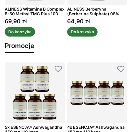
ALINESS Witamina B Complex
ALINESS Berberyna
A
0
B-50 Methyl TMG Plus 100
(Berberine Sulphate) 98%
T
kaps.
400 mg 60 kaps.
69,90 zł
64,90 zł
Cena
Cena
Do koszyka
Do koszyka
Promocje
5x ESENCJA® Ashwagandha
4x ESENCJA® Ashwagandha