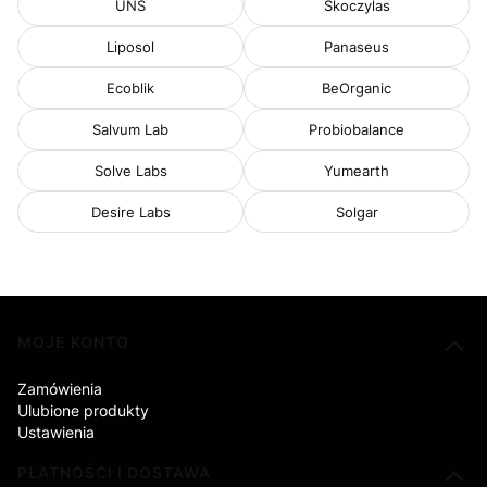
UNS
Skoczylas
Liposol
Panaseus
Ecoblik
BeOrganic
Salvum Lab
Probiobalance
Solve Labs
Yumearth
Desire Labs
Solgar
Linki w stopce
MOJE KONTO
Zamówienia
Ulubione produkty
Ustawienia
PŁATNOŚCI I DOSTAWA