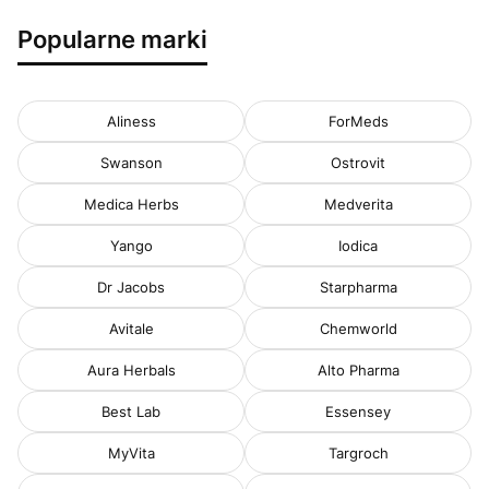
Popularne marki
Aliness
ForMeds
Swanson
Ostrovit
Medica Herbs
Medverita
Yango
Iodica
Dr Jacobs
Starpharma
Avitale
Chemworld
Aura Herbals
Alto Pharma
Best Lab
Essensey
MyVita
Targroch