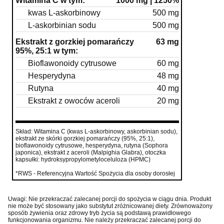
Witamina C w tym:
1000 mg | 1250%
kwas L-askorbinowy
500 mg
L-askorbinian sodu
500 mg
Ekstrakt z gorzkiej pomarańczy
63 mg
95%, 25:1 w tym:
Bioflawonoidy cytrusowe
60 mg
Hesperydyna
48 mg
Rutyna
40 mg
Ekstrakt z owoców aceroli
20 mg
Skład: Witamina C (kwas L-askorbinowy, askorbinian sodu),
ekstrakt ze skórki gorzkiej pomarańczy (95%, 25:1),
bioflawonoidy cytrusowe, hesperydyna, rutyna (Sophora
japonica), ekstrakt z aceroli (Malpighia Glabra), otoczka
kapsułki: hydroksypropylometyloceluloza (HPMC)
*RWS - Referencyjna Wartość Spożycia dla osoby dorosłej
Uwagi: Nie przekraczać zalecanej porcji do spożycia w ciągu dnia. Produkt
nie może być stosowany jako substytut zróżnicowanej diety. Zrównoważony
sposób żywienia oraz zdrowy tryb życia są podstawą prawidłowego
funkcjonowania organizmu. Nie należy przekraczać zalecanej porcji do