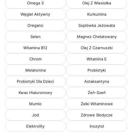
Omega 3
Olej Z Wiesiołka
Węgiel Aktywny
Kurkumina
Oregano
Soplówka Jeżowata
Selen
Magnez Chelatowany
Witamina B12
Olej Z Czarnuszki
Chrom
Witamina E
Melatonina
Probiotyki
Probiotyki Dla Dzieci
Astaksantyna
Kwas Hialuronowy
Żeń-Szeń
Mumio
Żelki Witaminowe
Jod
Zdrowe Słodycze
Elektrolity
Inozytol