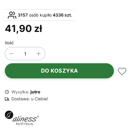
3157
osób kupiło
4336 szt.
41,90 zł
Cena
Ilość
DO KOSZYKA
Wysyłka:
jutro
Dostawa:
u Ciebie!