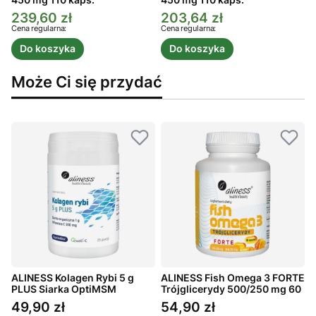
450 mg 110 kaps.
450 mg 110 kaps.
4
239,60 zł
203,64 zł
Cena promocyjna
Cena promocyjna
C
Cena regularna:
Cena regularna:
C
Do koszyka
Do koszyka
Może Ci się przydać
TE
ALINESS Kolagen Rybi 5 g
ALINESS Fish Omega 3 FORTE
A
0
PLUS Siarka OptiMSM
Trójglicerydy 500/250 mg 60
T
Witamina C W Proszku
kaps.
k
49,90 zł
54,90 zł
Cena
Cena