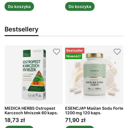
Do koszyka
Do koszyka
Bestsellery
Bestseller
Nowość!
MEDICA HERBS Ostropest
ESENCJA® Maślan Sodu Forte
A
ż
Karczoch Mniszek 60 kaps.
1200 mg 120 kaps.
m
1
18,73 zł
71,90 zł
Cena
Cena