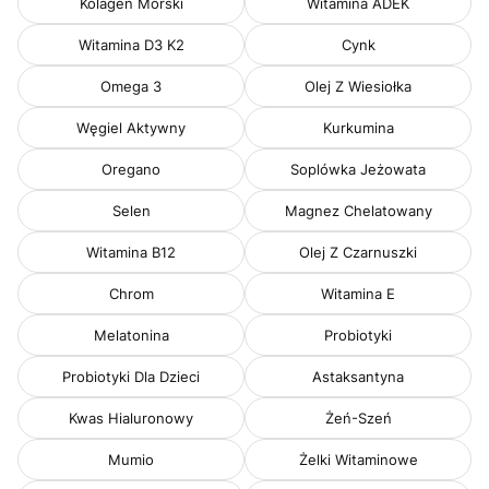
Kolagen Morski
Witamina ADEK
Witamina D3 K2
Cynk
Omega 3
Olej Z Wiesiołka
Węgiel Aktywny
Kurkumina
Oregano
Soplówka Jeżowata
Selen
Magnez Chelatowany
Witamina B12
Olej Z Czarnuszki
Chrom
Witamina E
Melatonina
Probiotyki
Probiotyki Dla Dzieci
Astaksantyna
Kwas Hialuronowy
Żeń-Szeń
Mumio
Żelki Witaminowe