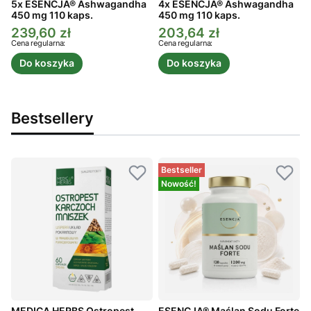
5x ESENCJA® Ashwagandha
4x ESENCJA® Ashwagandha
450 mg 110 kaps.
450 mg 110 kaps.
4
239,60 zł
203,64 zł
Cena promocyjna
Cena promocyjna
C
Cena regularna:
Cena regularna:
C
Do koszyka
Do koszyka
Bestsellery
Bestseller
Nowość!
MEDICA HERBS Ostropest
ESENCJA® Maślan Sodu Forte