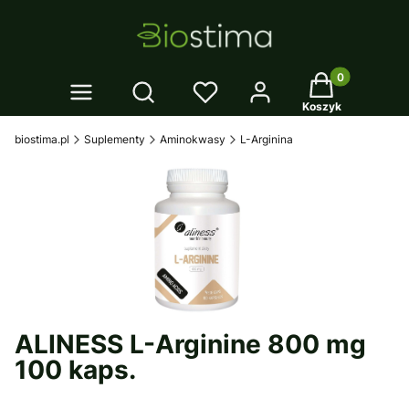
Twój koszyk: 0
Otwórz wyszukiwarkę
Koszyk
biostima.pl
Suplementy
Aminokwasy
L-Arginina
ALINESS L-Arginine 800 mg
100 kaps.