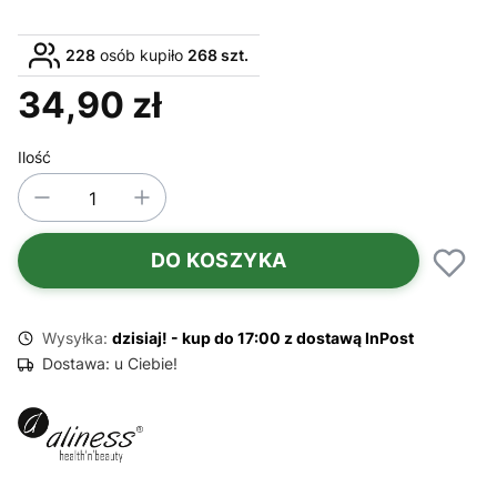
228
osób kupiło
268 szt.
34,90 zł
Cena
Ilość
DO KOSZYKA
Wysyłka:
dzisiaj! - kup do 17:00 z dostawą InPost
Dostawa:
u Ciebie!