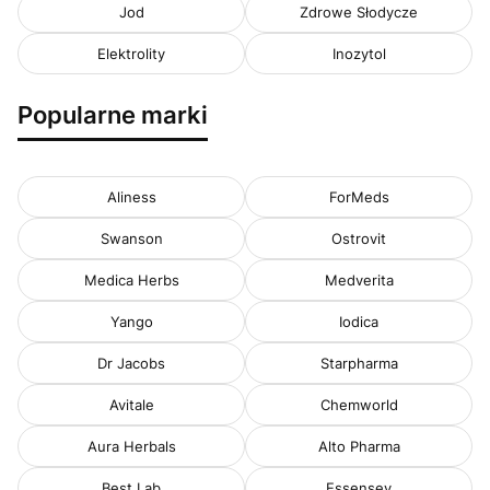
Jod
Zdrowe Słodycze
Elektrolity
Inozytol
Popularne marki
Aliness
ForMeds
Swanson
Ostrovit
Medica Herbs
Medverita
Yango
Iodica
Dr Jacobs
Starpharma
Avitale
Chemworld
Aura Herbals
Alto Pharma
Best Lab
Essensey