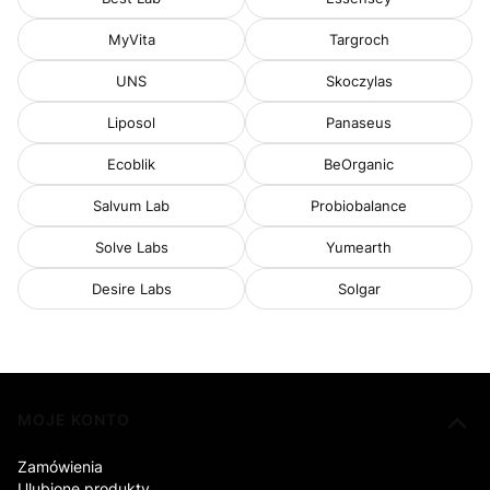
MyVita
Targroch
UNS
Skoczylas
Liposol
Panaseus
Ecoblik
BeOrganic
Salvum Lab
Probiobalance
Solve Labs
Yumearth
Desire Labs
Solgar
Linki w stopce
MOJE KONTO
Zamówienia
Ulubione produkty