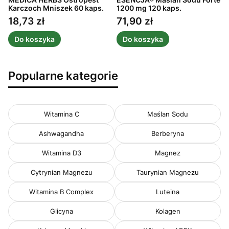
Karczoch Mniszek 60 kaps.
1200 mg 120 kaps.
C
1
18,73 zł
71,90 zł
Cena
Cena
Do koszyka
Do koszyka
Popularne kategorie
Witamina C
Maślan Sodu
Ashwagandha
Berberyna
Witamina D3
Magnez
Cytrynian Magnezu
Taurynian Magnezu
Witamina B Complex
Luteina
Glicyna
Kolagen