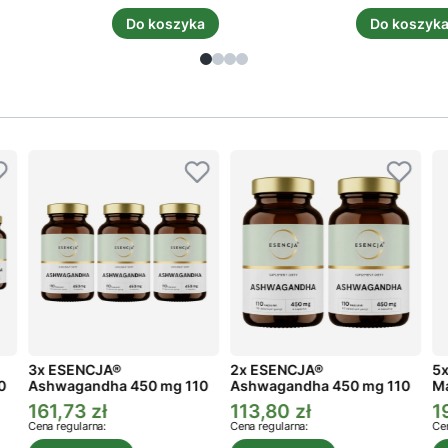
Do koszyka
Do koszyk
3x ESENCJA®
2x ESENCJA®
5x
0
Ashwagandha 450 mg 110
Ashwagandha 450 mg 110
Ma
kaps.
kaps.
161,73 zł
113,80 zł
1
Cena promocyjna
Cena promocyjna
C
Cena regularna:
Cena regularna:
Cen