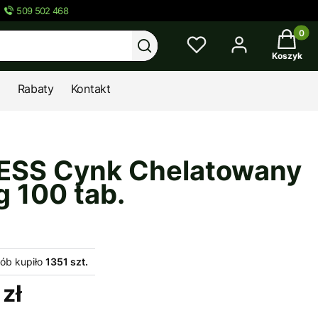
509 502 468
Twój kos
Wyczyść
Szukaj
Koszyk
Rabaty
Kontakt
ESS Cynk Chelatowany
g 100 tab.
ób kupiło
1351 szt.
zł