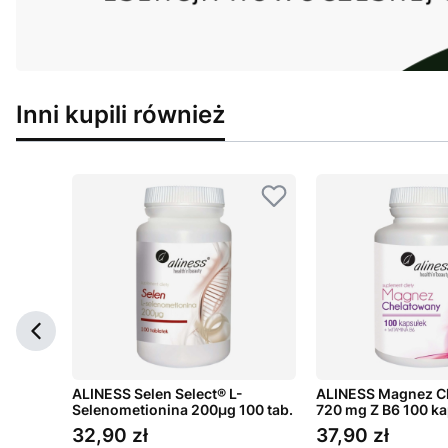
Inni kupili również
ALINESS Selen Select® L-
ALINESS Magnez C
Selenometionina 200µg 100 tab.
720 mg Z B6 100 ka
32,90 zł
37,90 zł
Cena
Cena