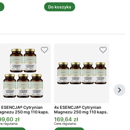
a
Do koszyka
Powi
 ESENCJA® Cytrynian
4x ESENCJA® Cytrynian
3x ESEN
gnezu 250 mg 110 kaps.
Magnezu 250 mg 110 kaps.
Magnezu
99,60 zł
169,64 zł
134,73
ena promocyjna
Cena promocyjna
Cena p
a regularna:
Cena regularna:
Cena regula