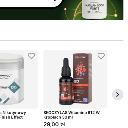
s Nikotynowy
SKOCZYLAS Witamina B12 W
BEORGA
Flush Effect
Kroplach 30 ml
100 tab
g
29,00 zł
34,99
Cena
Cena