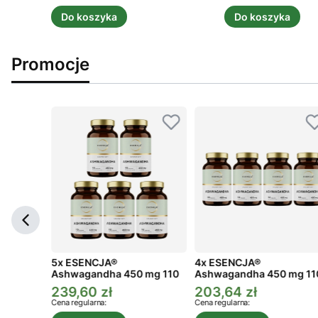
Do koszyka
Do koszyka
Promocje
ga 3
5x ESENCJA®
4x ESENCJA®
Ashwagandha 450 mg 110
Ashwagandha 450 mg 11
kaps.
kaps.
239,60 zł
203,64 zł
a
Cena promocyjna
Cena promocyjna
Cena regularna:
Cena regularna: