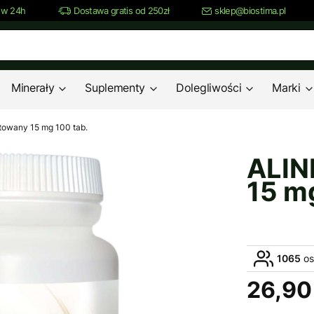
 w 24h
Dostawa gratis od 250zł
sklep@biostima.pl
Minerały
Suplementy
Dolegliwości
Marki
owany 15 mg 100 tab.
ALIN
15 m
1065
os
26,90 
Cena