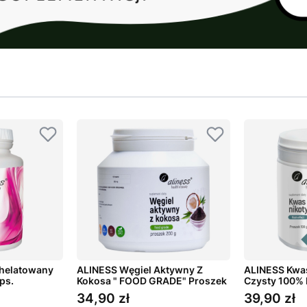
helatowany
ALINESS Węgiel Aktywny Z
ALINESS Kwa
ps.
Kokosa " FOOD GRADE" Proszek
Czysty 100% 
200 g
Proszek 100 
34,90 zł
39,90 zł
Cena
Cena