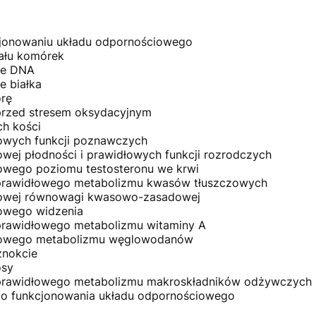
jonowaniu układu odpornościowego
iału komórek
ie DNA
e białka
rę
rzed stresem oksydacyjnym
h kości
owych funkcji poznawczych
ej płodności i prawidłowych funkcji rozrodczych
owego poziomu testosteronu we krwi
 prawidłowego metabolizmu kwasów tłuszczowych
łowej równowagi kwasowo-zasadowej
owego widzenia
 prawidłowego metabolizmu witaminy A
łowego metabolizmu węglowodanów
nokcie
osy
a prawidłowego metabolizmu makroskładników odżywczych
go funkcjonowania układu odpornościowego