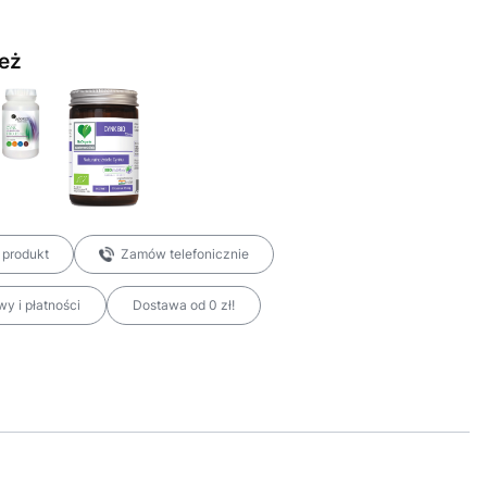
eż
 produkt
Zamów telefonicznie
y i płatności
Dostawa od 0 zł!