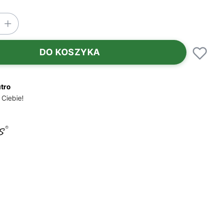
DO KOSZYKA
utro
 Ciebie!