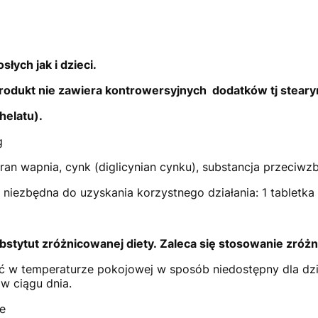
słych jak i dzieci.
produkt nie zawiera kontrowersyjnych dodatków tj stear
helatu).
g
oran wapnia, cynk (diglicynian cynku), substancja przeciwz
niezbędna do uzyskania korzystnego działania: 1 tabletka 
stytut zróżnicowanej diety. Zaleca się stosowanie zróżn
 w temperaturze pokojowej w sposób niedostępny dla dziec
w ciągu dnia.
ge