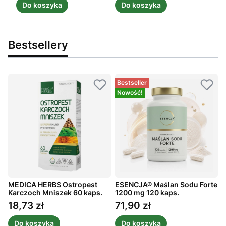
Do koszyka
Do koszyka
Bestsellery
Bestseller
Nowość!
MEDICA HERBS Ostropest
ESENCJA® Maślan Sodu Forte
A
ż
Karczoch Mniszek 60 kaps.
1200 mg 120 kaps.
m
1
18,73 zł
71,90 zł
Cena
Cena
Do koszyka
Do koszyka