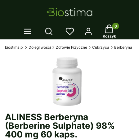
Twój koszyk: 0
Otwórz wyszukiwarkę
Koszyk
biostima.pl
Dolegliwości
Zdrowie Fizyczne
Cukrzyca
Berberyna
ALINESS Berberyna
(Berberine Sulphate) 98%
400 mg 60 kaps.