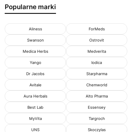
Popularne marki
Aliness
ForMeds
Swanson
Ostrovit
Medica Herbs
Medverita
Yango
Iodica
Dr Jacobs
Starpharma
Avitale
Chemworld
Aura Herbals
Alto Pharma
Best Lab
Essensey
MyVita
Targroch
UNS
Skoczylas