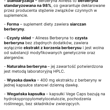
-
Standaryzacja
– Berberyna Aliness to
berberyna
standaryzowana na 98%
, co gwarantuje deklarowane
przez producenta stężenie związków czynnych w
suplemencie.
-
Forma
– suplement diety zawiera
siarczan
berberyny
.
-
Czysty skład
– Aliness Berberyna to
czysta
berberyna
bez zbędnych dodatków, zawiera
wyłącznie
ekstrakt z korzenia berberysu
i jest wolna
od substancji modyfikowanych genetycznie oraz
alergenów.
-
Naturalna berberyna
– jej zawartość potwierdzona
jest metodą laboratoryjną HPLC.
-
Wysoka dawka
– 400 mg ekstraktu z berberyny w
jednej kapsułce stanowi dzienną dawkę.
-
Wegańska kapsułka
– kapsułki Vege Caps bazują na
hydroksypropylometylocelulozie, pochodzenia
roślinnego, bez składników zwierzęcych.