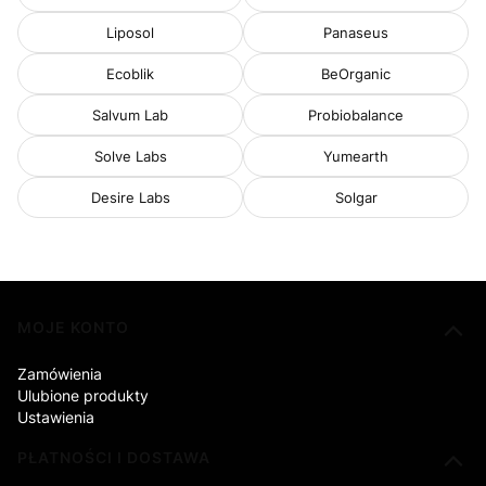
Liposol
Panaseus
Ecoblik
BeOrganic
Salvum Lab
Probiobalance
Solve Labs
Yumearth
Desire Labs
Solgar
Linki w stopce
MOJE KONTO
Zamówienia
Ulubione produkty
Ustawienia
PŁATNOŚCI I DOSTAWA