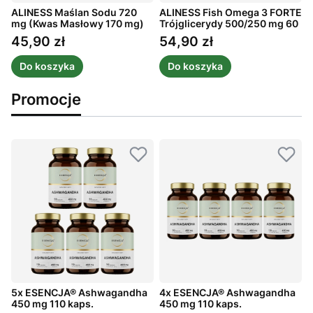
g
ALINESS Maślan Sodu 720
ALINESS Fish Omega 3 FORTE
A
mg (Kwas Masłowy 170 mg)
Trójglicerydy 500/250 mg 60
P
100 kaps.
kaps.
45,90 zł
54,90 zł
Cena
Cena
Do koszyka
Do koszyka
Promocje
5x ESENCJA® Ashwagandha
4x ESENCJA® Ashwagandha
450 mg 110 kaps.
450 mg 110 kaps.
4