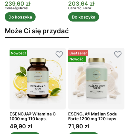
239,60 zł
203,64 zł
Cena promocyjna
Cena promocyjna
C
Cena regularna:
Cena regularna:
C
Do koszyka
Do koszyka
Może Ci się przydać
Nowość!
Bestseller
Nowość!
ESENCJA® Witamina C
ESENCJA® Maślan Sodu
1000 mg 110 kaps.
Forte 1200 mg 120 kaps.
49,90 zł
71,90 zł
Cena
Cena