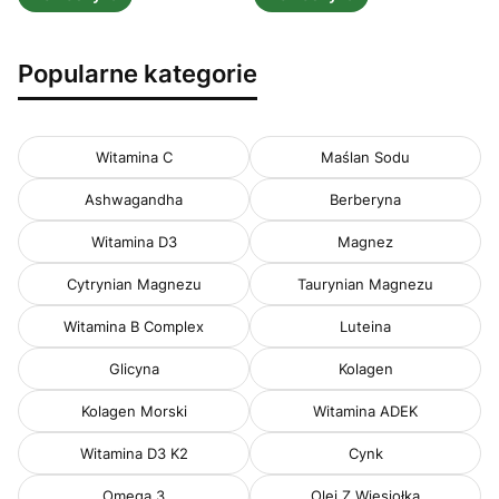
Popularne kategorie
Witamina C
Maślan Sodu
Ashwagandha
Berberyna
Witamina D3
Magnez
Cytrynian Magnezu
Taurynian Magnezu
Witamina B Complex
Luteina
Glicyna
Kolagen
Kolagen Morski
Witamina ADEK
Witamina D3 K2
Cynk
Omega 3
Olej Z Wiesiołka