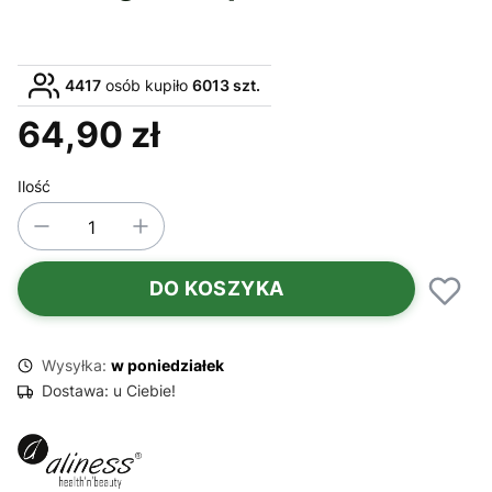
4417
osób kupiło
6013 szt.
64,90 zł
Cena
Ilość
DO KOSZYKA
Wysyłka:
w poniedziałek
Dostawa:
u Ciebie!